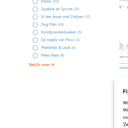
Kikker
(32)
Spekkie en Sproet
(27)
Ik leer lezen met Zwijsen
(17)
Dog Man
(43)
Kunstprentenboeken
(5)
De regels van Floor
(3)
Makkelijk & Leuk
(8)
Mees Kees
(8)
Bekijk meer
Fi
Wi
Wi
vo
‘Z