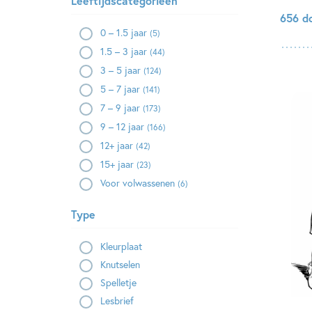
Leeftijdscategorieën
656 d
0 – 1.5 jaar
(5)
1.5 – 3 jaar
(44)
3 – 5 jaar
(124)
5 – 7 jaar
(141)
7 – 9 jaar
(173)
9 – 12 jaar
(166)
12+ jaar
(42)
15+ jaar
(23)
Voor volwassenen
(6)
Type
Kleurplaat
Knutselen
Spelletje
Lesbrief