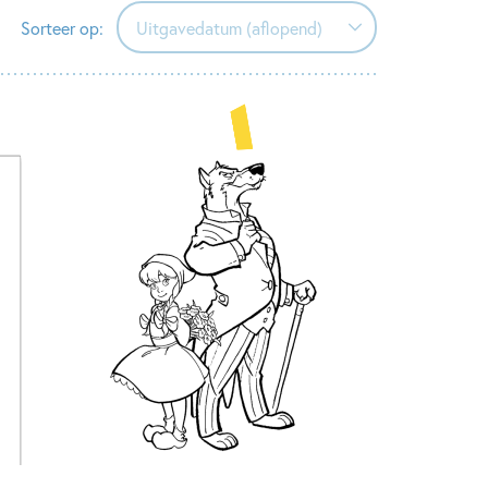
Sorteer op:
Uitgavedatum (aflopend)
Uitgavedatum (aflopend)
Uitgavedatum (oplopend)
Alfabetisch (A-Z)
Alfabetisch (Z-A)