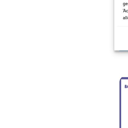
ge
‘A
al