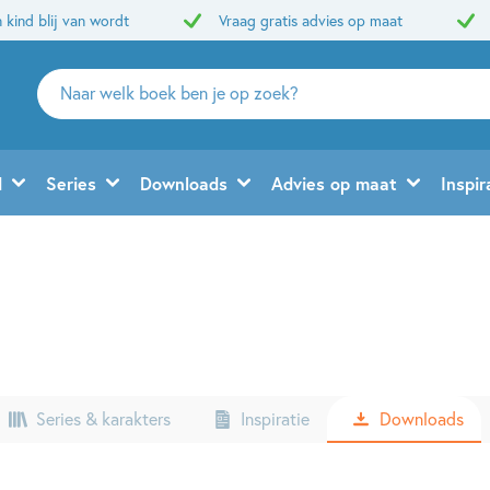
 kind blij van wordt
Vraag gratis advies op maat
Zoeken
naar
boeken,
auteurs
d
Series
Downloads
Advies op maat
Inspir
en
uitgevers
Series & karakters
Inspiratie
Downloads