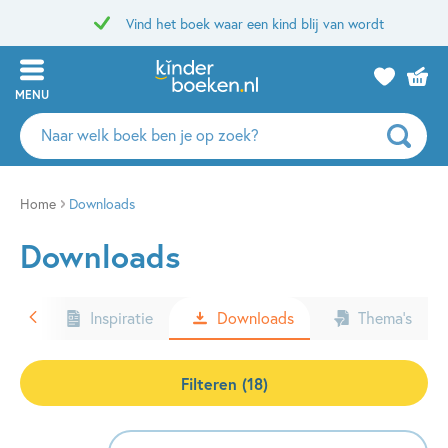
Vind het boek waar een kind blij van wordt
MENU
Zoeken
naar
boeken,
auteurs
Home
Downloads
en
Downloads
uitgevers
ters
Inspiratie
Downloads
Thema’s
Filteren (18)