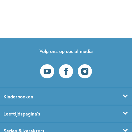
Volg ons op social media
Kinderboeken
Voorleesboeken
Leeftijdspagina’s
Prentenboeken
Boekentips 0 - 1,5 jaar
Series & karakters