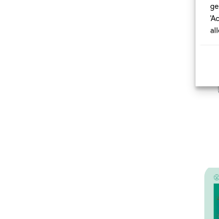
ge
‘A
al