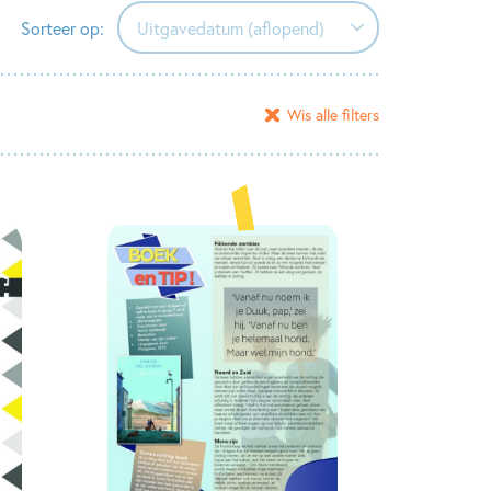
Sorteer op:
Uitgavedatum (aflopend)
Uitgavedatum (aflopend)
Wis alle filters
Uitgavedatum (oplopend)
Alfabetisch (A-Z)
Alfabetisch (Z-A)