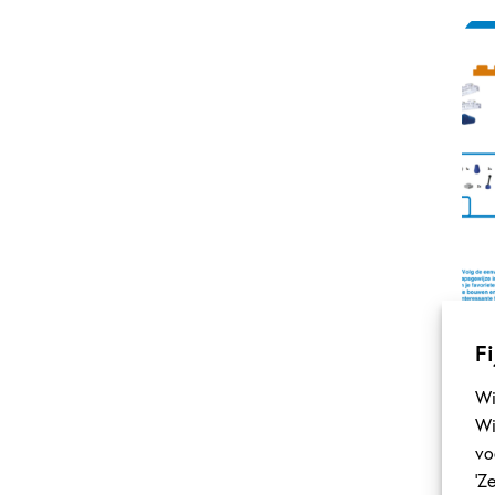
Fi
Wi
Wi
vo
‘Z