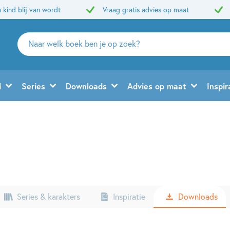
 kind blij van wordt
Vraag gratis advies op maat
Zoeken
naar
boeken,
auteurs
d
Series
Downloads
Advies op maat
Inspir
en
uitgevers
Series & karakters
Inspiratie
Downloads