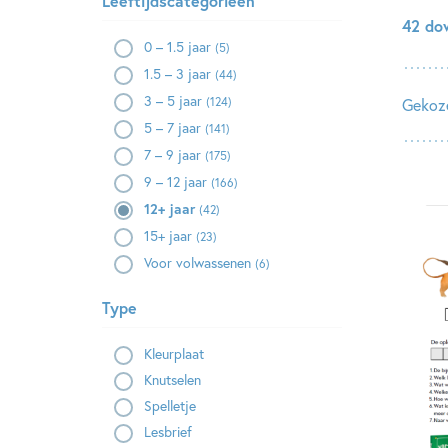
Leeftijdscategorieën
42 do
0 – 1.5 jaar
(5)
1.5 – 3 jaar
(44)
3 – 5 jaar
(124)
Gekoze
5 – 7 jaar
(141)
7 – 9 jaar
(175)
9 – 12 jaar
(166)
12+ jaar
(42)
15+ jaar
(23)
Voor volwassenen
(6)
Type
Kleurplaat
Knutselen
Spelletje
Lesbrief