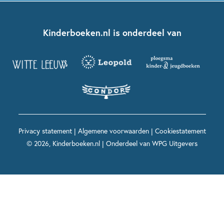
Kinderjury
Over ons
Kinderboeken klassiekers
Boekentips 7 - 9 jaar
Fien en Teun
Nationale Voorleesdagen
Contact
Kinderboeken.nl is onderdeel van
Kinderboeken diversiteit
Boekentips 9 - 12 jaar
Kikker
Griffels en Penselen
Advies op maat
Grappige kinderboeken
Boekentips 12+ jaar
Spekkie en Sproet
Woutertje Pieterse Prijs
Nieuwsbrief
Spannende kinderboeken
Boekentips 15+ jaar
Mees Kees
Kinderboeken top 10
Alle boeken per onderwerp
Voor volwassenen
De regels van Floor
Prentenboeken top 10
Privacy statement
|
Algemene voorwaarden
|
Cookiestatement
Maxi & Helium
© 2026, Kinderboeken.nl | Onderdeel van
WPG Uitgevers
Voor het onderwijs
Alle kinderboekenpersonages