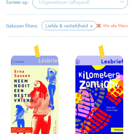
Sorteer op:
Uitgavedatum (aflopend)
Uitgavedatum (aflopend)
Gekozen filters:
Liefde & verliefdheid
Wis alle filters
Uitgavedatum (oplopend)
Alfabetisch (A-Z)
Alfabetisch (Z-A)