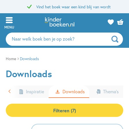
Vind het boek waar een kind blij van wordt
MENU
Zoeken
naar
boeken,
auteurs
Home
Downloads
en
Downloads
uitgevers
ters
Inspiratie
Downloads
Thema’s
Filteren (7)