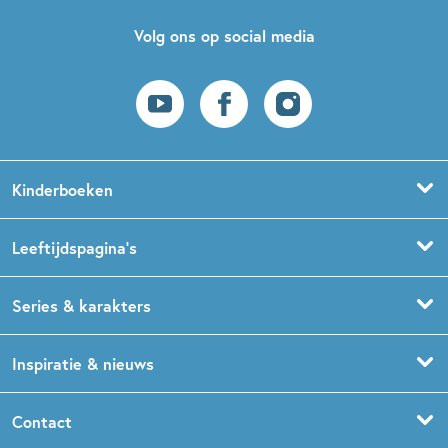
Volg ons op social media
Kinderboeken
Voorleesboeken
Leeftijdspagina’s
Prentenboeken
Boekentips 0 - 1,5 jaar
Series & karakters
Peuterboeken
Boekentips 1,5 - 3 jaar
De Gorgels
Inspiratie & nieuws
Babyboeken
Boekentips 3 - 5 jaar
Dog Man
Kinderboekenweek
Contact
Sprookjesboeken
Boekentips 5 - 7 jaar
Dolfje Weerwolfje