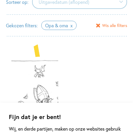
Sorteer op:
Uitgavedatum (aflopend)
Uitgavedatum (aflopend)
Gekozen filters:
Opa & oma
Wis alle filters
Uitgavedatum (oplopend)
Alfabetisch (A-Z)
Alfabetisch (Z-A)
Fijn dat je er bent!
Wij, en derde partijen, maken op onze websites gebruik