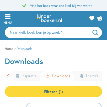
Vind het boek waar een kind blij van wordt
MENU
Zoeken
naar
boeken,
auteurs
Home
Downloads
en
Downloads
uitgevers
ters
Inspiratie
Downloads
Thema’s
Filteren (1)