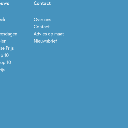
ieuws
Contact
eek
Over ons
Contact
leesdagen
Advies op maat
elen
Nieuwsbrief
se Prijs
op 10
top 10
ijs