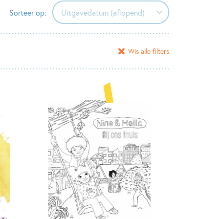
Sorteer op:
Uitgavedatum (aflopend)
Uitgavedatum (aflopend)
Wis alle filters
Uitgavedatum (oplopend)
Alfabetisch (A-Z)
Alfabetisch (Z-A)