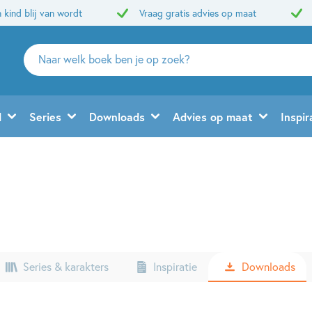
 kind blij van wordt
Vraag gratis advies op maat
Zoeken
naar
boeken,
auteurs
d
Series
Downloads
Advies op maat
Inspir
en
uitgevers
Series & karakters
Inspiratie
Downloads