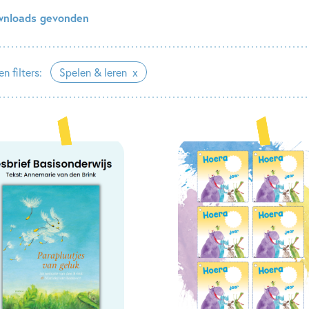
wnloads gevonden
n filters:
Spelen & leren