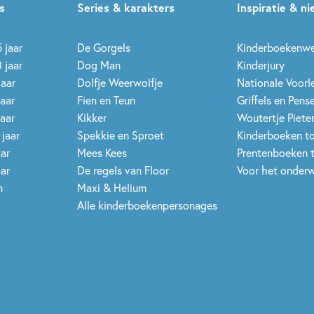
s
Series & karakters
Inspiratie & n
 jaar
De Gorgels
Kinderboekenw
 jaar
Dog Man
Kinderjury
jaar
Dolfje Weerwolfje
Nationale Voor
jaar
Fien en Teun
Griffels en Pens
jaar
Kikker
Woutertje Pieter
 jaar
Spekkie en Sproet
Kinderboeken t
aar
Mees Kees
Prentenboeken 
aar
De regels van Floor
Voor het onderw
n
Maxi & Helium
Alle kinderboekenpersonages