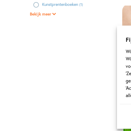
Kunstprentenboeken
(1)
Bekijk meer
Fi
Wi
Wi
vo
‘Z
ge
‘A
al