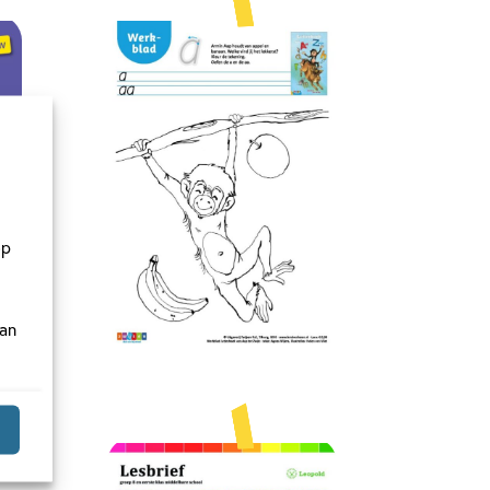
op
van