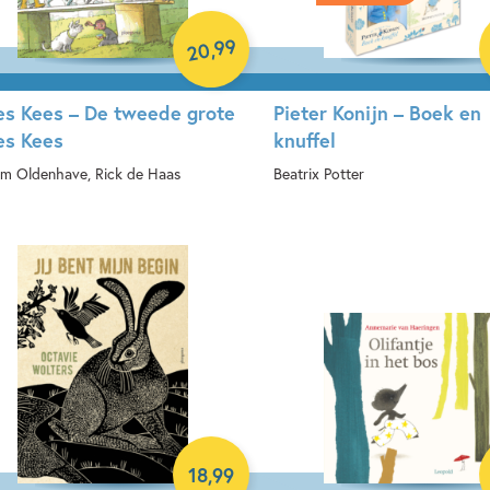
99
,
20
s Kees – De tweede grote
Pieter Konijn – Boek en
s Kees
knuffel
am Oldenhave, Rick de Haas
Beatrix Potter
rdcover
Hardcover
18
,
99