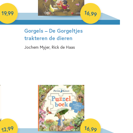
16
,
19
,
99
99
Gorgels – De Gorgeltjes
trakteren de dieren
Jochem Myjer, Rick de Haas
Hardcover
99
16
,
,
99
12