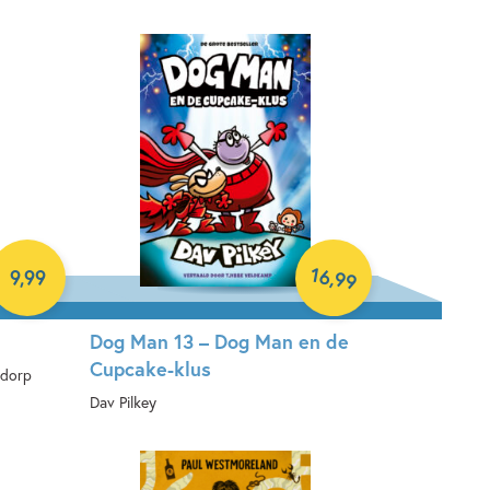
16
,
9
,
99
99
Dog Man 13 – Dog Man en de
Cupcake-klus
ndorp
Dav Pilkey
Hardcover