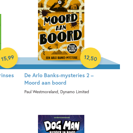
12
99
,
,
50
15
rinses
De Arlo Banks-mysteries 2 –
Moord aan boord
Paul Westmoreland, Dynamo Limited
Paperback