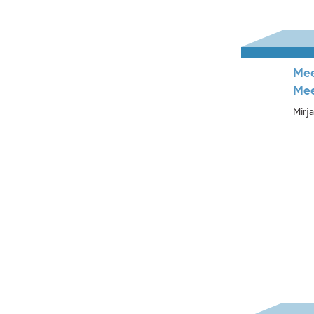
Mee
Mee
Mirj
Ha