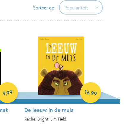
Sorteer op:
Populariteit
Populariteit
Verschijningsdatum
Alfabetisch (A-Z)
Alfabetisch (Z-A)
Prijs (oplopend)
Prijs (aflopend)
16
99
,
99
,
9
met
De leeuw in de muis
Rachel Bright, Jim Field
Hardcover