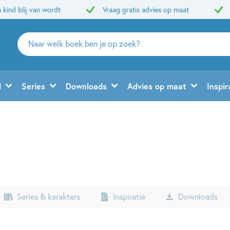
 kind blij van wordt
Vraag gratis advies op maat
Zoeken
naar
boeken,
auteurs
d
Series
Downloads
Advies op maat
Inspir
en
uitgevers
Series & karakters
Inspiratie
Downloads