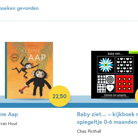
boeken gevonden
22
,
50
ine Aap
Baby ziet… – kijkboek 
spiegeltje 0-6 maanden
 van Hout
Chez Picthall
rdcover