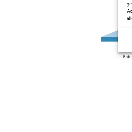
ge
‘A
al
LEG
Bob 
Pa