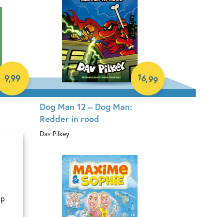
16
,
9
,
99
99
Dog Man 12 – Dog Man:
Redder in rood
Dav Pilkey
Hardcover
op