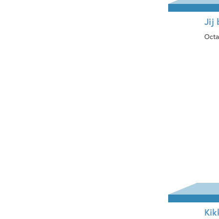
Jij
Octa
Ha
Kik