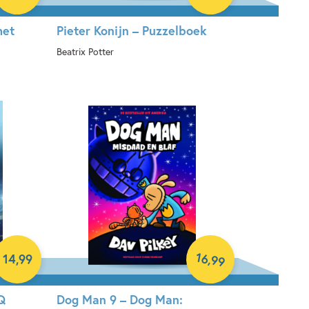
het
Pieter Konijn – Puzzelboek
Beatrix Potter
Hardcover
16
,
14
,
99
99
Q
Dog Man 9 – Dog Man: