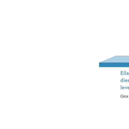
Eil
die
lev
Gina
Ha