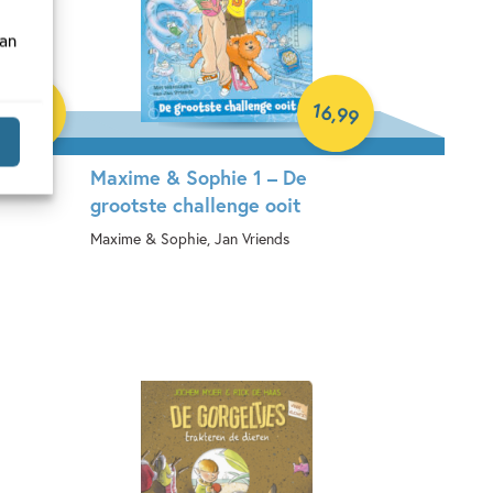
van
00
16
,
,
99
10
Maxime & Sophie 1 – De
grootste challenge ooit
Maxime & Sophie, Jan Vriends
Hardcover