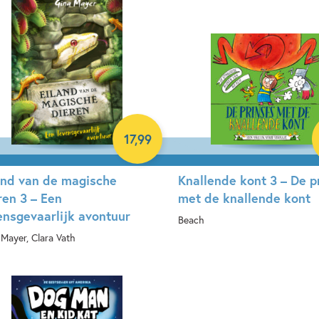
17
,
99
and van de magische
Knallende kont 3 – De p
ren 3 – Een
met de knallende kont
ensgevaarlijk avontuur
Beach
 Mayer, Clara Vath
Hardcover
rdcover