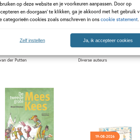
bruiken op deze website en je voorkeuren aanpassen. Door op
ccepteren en doorgaan’ te klikken, ga je akkoord met het gebruik 
le categorieën cookies zoals omschreven in ons
cookie statement
.
20
,
99
Zelf instellen
Ja, ik accepteer cookies
O bouwen als een pro
Hitquiz 1 – Hitquiz
van der Putten
Diverse auteurs
perback
Paperback
19-08-2026