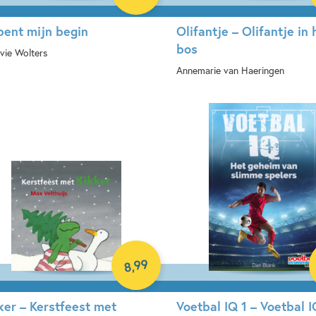
 bent mijn begin
Olifantje – Olifantje in 
bos
vie Wolters
Annemarie van Haeringen
rdcover
Hardcover
99
,
8
ker – Kerstfeest met
Voetbal IQ 1 – Voetbal I