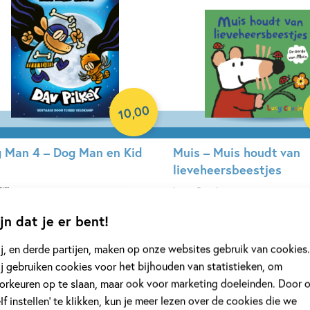
00
,
10
 Man 4 – Dog Man en Kid
Muis – Muis houdt van
lieveheersbeestjes
Pilkey
Lucy Cousins
jn dat je er bent!
perback
Hardcover
j, en derde partijen, maken op onze websites gebruik van cookies.
j gebruiken cookies voor het bijhouden van statistieken, om
orkeuren op te slaan, maar ook voor marketing doeleinden. Door 
elf instellen’ te klikken, kun je meer lezen over de cookies die we