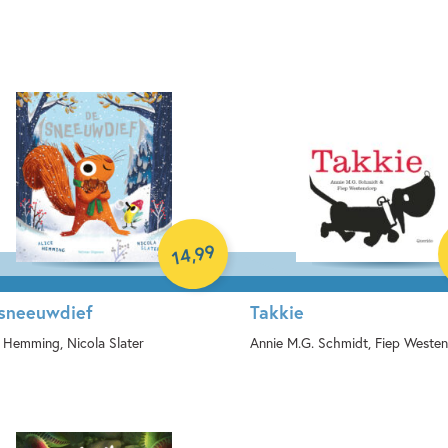
Hardcover
99
,
14
sneeuwdief
Takkie
e Hemming, Nicola Slater
Annie M.G. Schmidt, Fiep Weste
rdcover
Hardcover