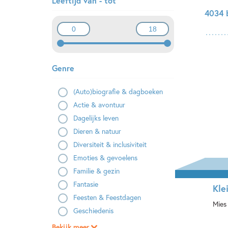
Leeftijd van - tot
4034 
Genre
(Auto)biografie & dagboeken
Actie & avontuur
Dagelijks leven
Dieren & natuur
Diversiteit & inclusiviteit
Emoties & gevoelens
Familie & gezin
Fantasie
Kle
Feesten & Feestdagen
Mies
Geschiedenis
Ha
Bekijk meer