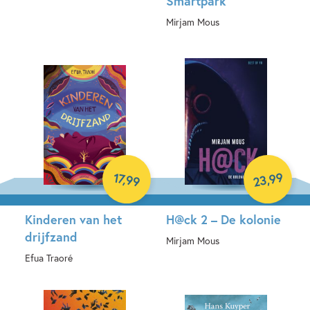
Smartpark
E-book
Mirjam Mous
Hardcover
99
17
,
,
99
23
Kinderen van het
H@ck 2 – De kolonie
drijfzand
Mirjam Mous
Efua Traoré
Hardcover
Hardcover