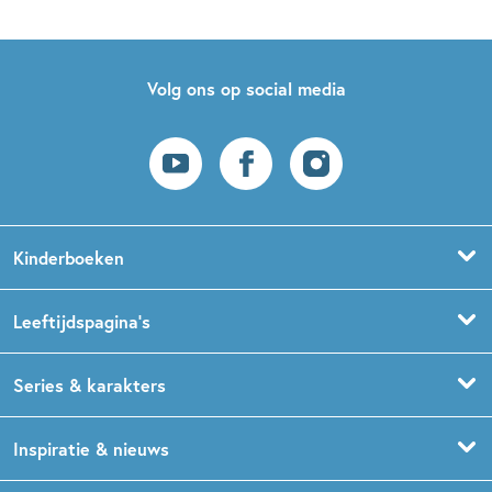
Volg ons op social media
Kinderboeken
Voorleesboeken
Leeftijdspagina’s
Prentenboeken
Boekentips 0 - 1,5 jaar
Series & karakters
Peuterboeken
Boekentips 1,5 - 3 jaar
De Gorgels
Inspiratie & nieuws
Babyboeken
Boekentips 3 - 5 jaar
Dog Man
Kinderboekenweek