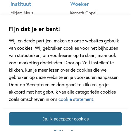
instituut
Woeker
Mirjam Mous
Kenneth Oppel
Hardcover
E-book
Fijn dat je er bent!
Wij, en derde partijen, maken op onze websites gebruik
van cookies. Wij gebruiken cookies voor het bijhouden
van statistieken, om voorkeuren op te slaan, maar ook
voor marketing doeleinden. Door op ‘Zelf instellen’ te
klikken, kun je meer lezen over de cookies die we
gebruiken op deze website en je voorkeuren aanpassen.
99
20
,
99
,
11
Door op ‘Accepteren en doorgaan’ te klikken, ga je
akkoord met het gebruik van alle categorieën cookies
Hoe ik nu leef
De woordsmid
zoals omschreven in ons
cookie statement
.
Meg Rosoff
Patricia Forde
Paperback
E-book
Ja, ik accepteer cookies