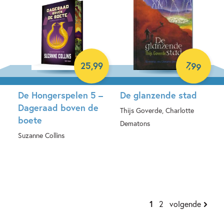
7
,
99
25
,
99
De Hongerspelen 5 –
De glanzende stad
Dageraad boven de
Thijs Goverde, Charlotte
boete
Dematons
Suzanne Collins
E-book
Hardcover
1
2
volgende