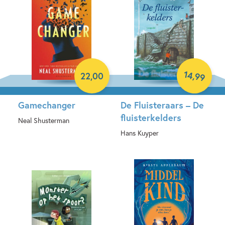
14
,
22
,
00
99
Gamechanger
De Fluisteraars – De
fluisterkelders
Neal Shusterman
Hans Kuyper
Hardcover
Paperback