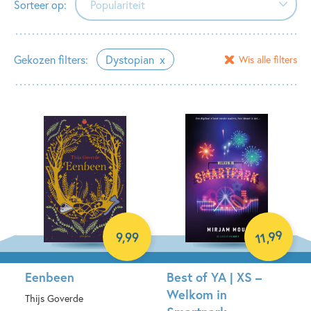
Sorteer op:
Populariteit
Populariteit
Gekozen filters:
Dystopian
Wis alle filters
Verschijningsdatum
Alfabetisch (A-Z)
Alfabetisch (Z-A)
Prijs (oplopend)
Prijs (aflopend)
99
9
,
99
,
11
Eenbeen
Best of YA | XS –
Welkom in
Thijs Goverde