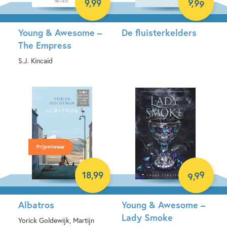
9
,
99
9
,
99
Young & Awesome –
De fluisterkelders
The Empress
Luisterboek
S.J. Kincaid
E-book
Prijswinnaar
99
18
,
99
,
9
Albatros
Young & Awesome –
Lady Smoke
Yorick Goldewijk, Martijn