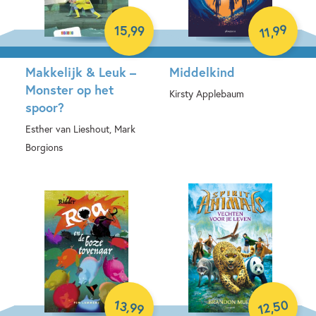
99
15
,
99
,
11
Makkelijk & Leuk –
Middelkind
Monster op het
Kirsty Applebaum
spoor?
E-book
Esther van Lieshout, Mark
Borgions
Hardcover
50
13
,
,
99
12