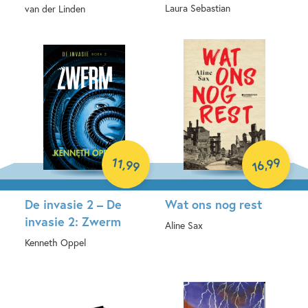
Laura Sebastian
van der Linden
E-book
Hardcover
99
11
,
,
99
16
De invasie 2 – De
Wat ons nog rest
invasie 2: Zwerm
Aline Sax
Kenneth Oppel
Hardcover
E-book