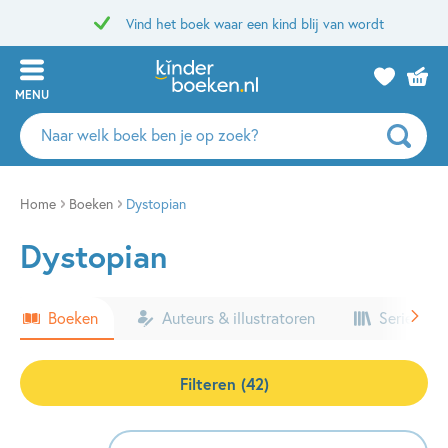
Vind het boek waar een kind blij van wordt
MENU
Zoeken
naar
boeken,
auteurs
Home
Boeken
Dystopian
en
Dystopian
uitgevers
Boeken
Auteurs & illustratoren
Series & k
Filteren (42)