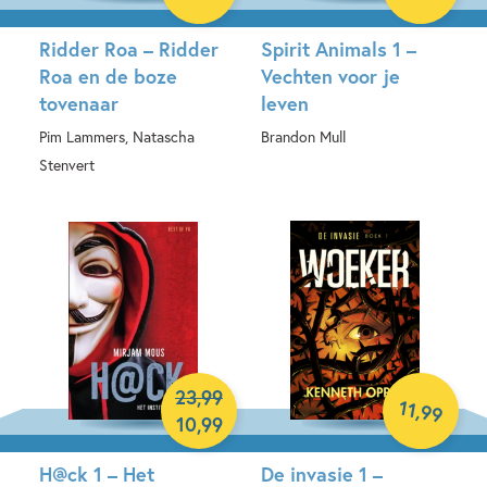
Ridder Roa – Ridder
Spirit Animals 1 –
Roa en de boze
Vechten voor je
tovenaar
leven
Pim Lammers, Natascha
Brandon Mull
Stenvert
Paperback
Hardcover
23
,
99
11
,
99
10
,
99
H@ck 1 – Het
De invasie 1 –