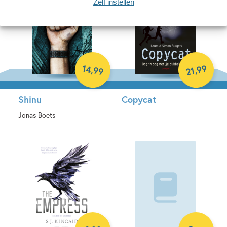
Zelf instellen
14
99
,
,
99
21
Shinu
Copycat
Jonas Boets
Paperback
Paperback