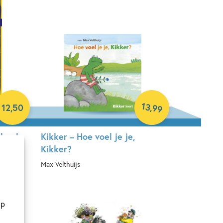
13
,
12
,
50
99
 boek
Kikker – Hoe voel je je,
Kikker?
aspar
Max Velthuijs
Hardcover
op