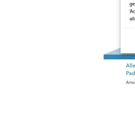
ge
‘A
al
All
Pad
Arno
Ha