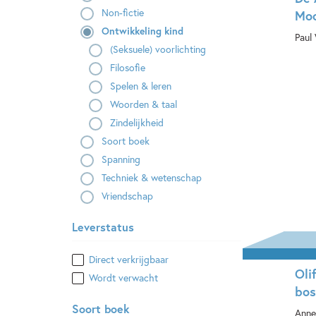
Non-fictie
Moo
Ontwikkeling kind
Paul
(Seksuele) voorlichting
Pa
Filosofie
Spelen & leren
Woorden & taal
Zindelijkheid
Soort boek
Spanning
Techniek & wetenschap
Vriendschap
Leverstatus
Direct verkrijgbaar
Oli
Wordt verwacht
bos
Soort boek
Anne