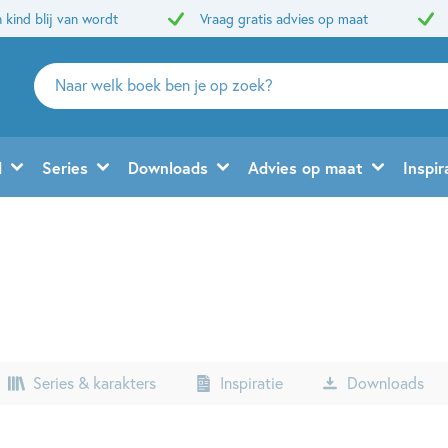
 kind blij van wordt
Vraag gratis advies op maat
Zoeken
naar
boeken,
auteurs
d
Series
Downloads
Advies op maat
Inspir
en
uitgevers
Series & karakters
Inspiratie
Downloads