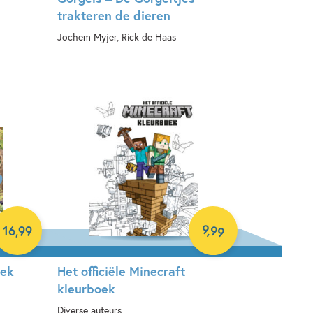
trakteren de dieren
Jochem Myjer, Rick de Haas
Hardcover
9
,
99
16
,
99
oek
Het officiële Minecraft
kleurboek
Diverse auteurs