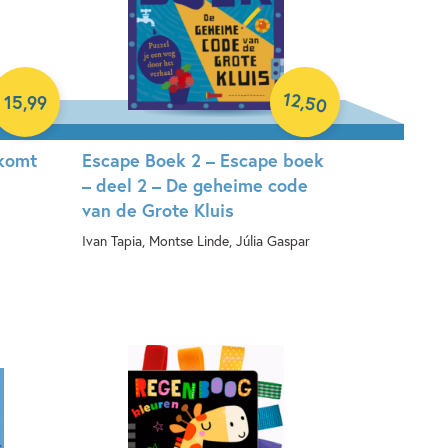
12
,
15
,
99
50
 komt
Escape Boek 2 – Escape boek
– deel 2 – De geheime code
van de Grote Kluis
Ivan Tapia, Montse Linde, Júlia Gaspar
Paperback