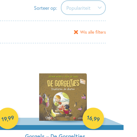
Sorteer op:
Populariteit
Populariteit
Wis alle filters
Verschijningsdatum
Alfabetisch (A-Z)
Alfabetisch (Z-A)
Prijs (oplopend)
Prijs (aflopend)
16
99
,
,
99
19
Gorgels – De Gorgeltjes