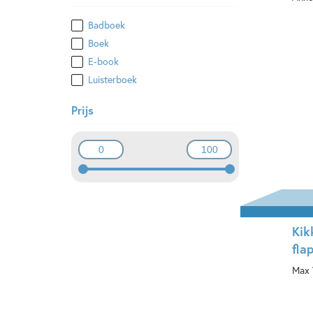
Badboek
Ha
Boek
E-book
Luisterboek
Prijs
Kik
fla
Max 
Ha