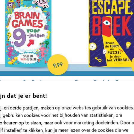
99
,
9
in games 2 – Brain games
Escape Boek 1 – Escape
r 9-jarigen
– deel 1
jn dat je er bent!
th Moore
Ivan Tapia, Montse Linde, Júlia G
j, en derde partijen, maken op onze websites gebruik van cookies.
perback
Paperback
j gebruiken cookies voor het bijhouden van statistieken, om
orkeuren op te slaan, maar ook voor marketing doeleinden. Door 
elf instellen’ te klikken, kun je meer lezen over de cookies die we