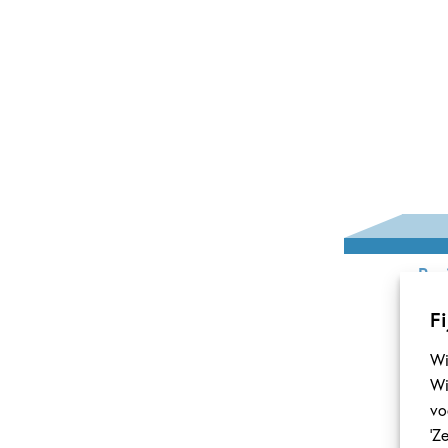
Bra
voo
Fi
Gare
Wi
Pa
Wi
vo
‘Z