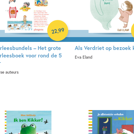
99
,
22
rleesbundels – Het grote
Als Verdriet op bezoek
rleesboek voor rond de 5
Eva Eland
r
Hardcover
rse auteurs
rdcover