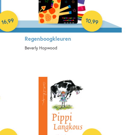
10
99
,
,
99
16
Regenboogkleuren
Beverly Hopwood
Hardcover