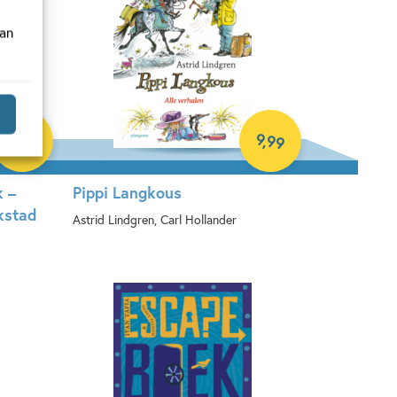
van
50
9
,
99
,
12
k –
Pippi Langkous
kstad
Astrid Lindgren, Carl Hollander
E-book