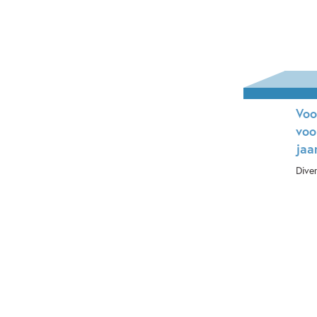
Voo
voo
jaa
Dive
Ha