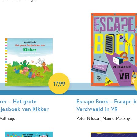
Hardcover
rdcover
17
,
99
ker – Het grote
Escape Boek – Escape b
pjesboek van Kikker
Verdwaald in VR
Velthuijs
Peter Nilsson, Menno Mackay
rdcover
Paperback