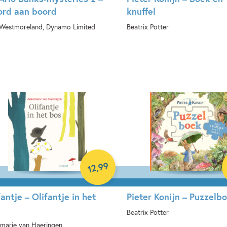
rd aan boord
knuffel
 Westmoreland, Dynamo Limited
Beatrix Potter
perback
Hardcover
99
,
12
fantje – Olifantje in het
Pieter Konijn – Puzzelb
Beatrix Potter
marie van Haeringen