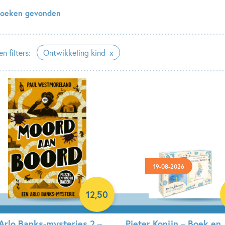
boeken gevonden
n filters:
Ontwikkeling kind
19-08-2026
12
,
50
Arlo Banks-mysteries 2 –
Pieter Konijn – Boek en