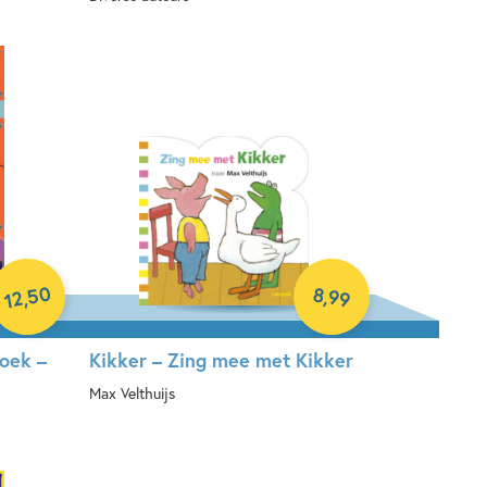
Paperback
50
8
,
99
,
12
oek –
Kikker – Zing mee met Kikker
Max Velthuijs
Hardcover