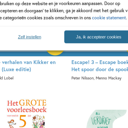
bruiken op deze website en je voorkeuren aanpassen. Door op
ccepteren en doorgaan’ te klikken, ga je akkoord met het gebruik 
le categorieën cookies zoals omschreven in ons
cookie statement
.
Zelf instellen
Ja, ik accepteer cookies
29
,
99
e verhalen van Kikker en
Escape! 3 – Escape boe
 (Luxe editie)
Het spoor door de spoo
ld Lobel
Peter Nilsson, Menno Mackay
rdcover
Paperback