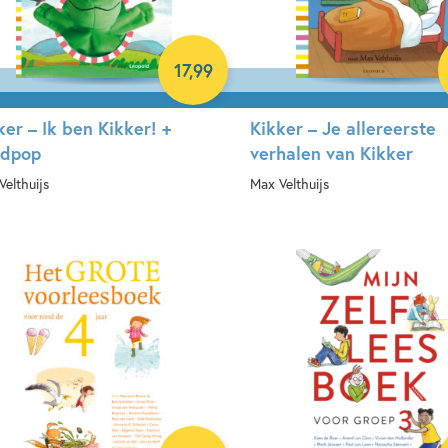
17
,
99
ker – Ik ben Kikker! +
Kikker – Je allereerste
ndpop
verhalen van Kikker
Velthuijs
Max Velthuijs
rdcover
Hardcover