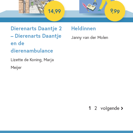
9
,
99
14
,
99
Dierenarts Daantje 2
Heldinnen
– Dierenarts Daantje
Janny van der Molen
en de
dierenambulance
E-book
Lizette de Koning, Marja
Meijer
Hardcover
1
2
volgende