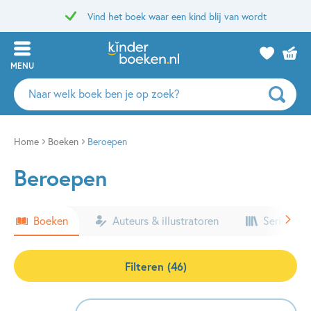
Vind het boek waar een kind blij van wordt
MENU
Zoeken
naar
boeken,
auteurs
Home
Boeken
Beroepen
en
Beroepen
uitgevers
Boeken
Auteurs & illustratoren
Series & k
Filteren (46)