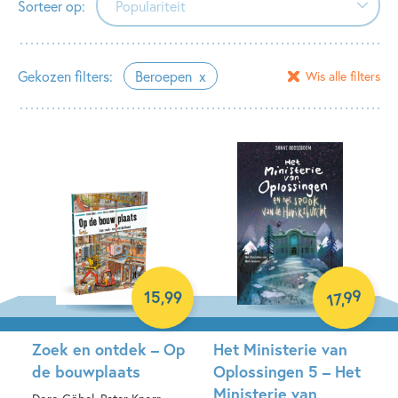
Sorteer op:
Populariteit
Populariteit
Gekozen filters:
Beroepen
Wis alle filters
Verschijningsdatum
Alfabetisch (A-Z)
Alfabetisch (Z-A)
Prijs (oplopend)
Prijs (aflopend)
99
15
,
99
,
17
Zoek en ontdek – Op
Het Ministerie van
de bouwplaats
Oplossingen 5 – Het
Ministerie van