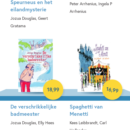
Speurneus en het
Peter Arrhenius, Ingela P
eilandmysterie
Arrhenius
Jozua Douglas, Geert
Hardcover
Gratama
Hardcover
16
,
18
,
99
99
De verschrikkelijke
Spaghetti van
badmeester
Menetti
Jozua Douglas, Elly Hees
Kees Leibbrandt, Carl