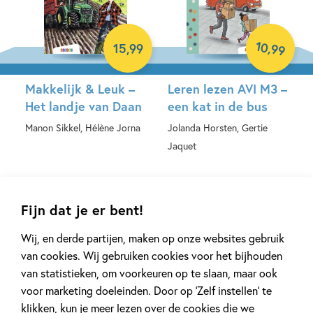
10
,
15
,
99
99
Makkelijk & Leuk –
Leren lezen AVI M3 –
Het landje van Daan
een kat in de bus
Manon Sikkel, Hélène Jorna
Jolanda Horsten, Gertie
Jaquet
Hardcover
Hardcover
Fijn dat je er bent!
Wij, en derde partijen, maken op onze websites gebruik
van cookies. Wij gebruiken cookies voor het bijhouden
van statistieken, om voorkeuren op te slaan, maar ook
voor marketing doeleinden. Door op ‘Zelf instellen’ te
99
18
,
99
,
11
klikken, kun je meer lezen over de cookies die we