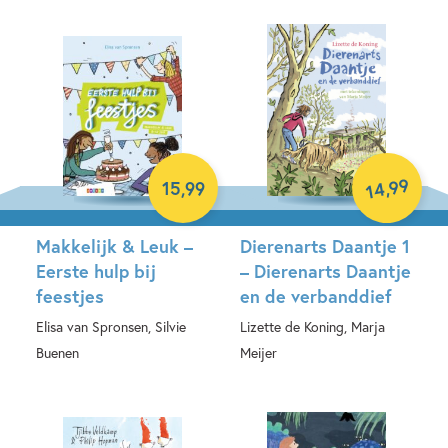
Hardcover
99
,
15
,
99
14
Makkelijk & Leuk –
Dierenarts Daantje 1
Eerste hulp bij
– Dierenarts Daantje
feestjes
en de verbanddief
Elisa van Spronsen, Silvie
Lizette de Koning, Marja
Buenen
Meijer
Hardcover
Hardcover