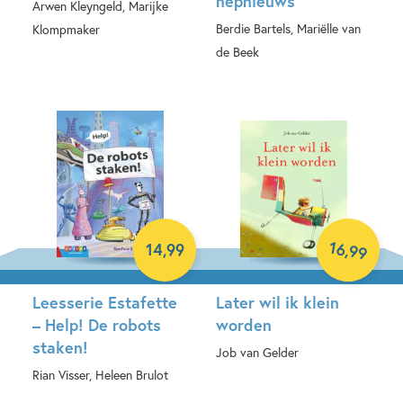
nepnieuws
Arwen Kleyngeld, Marijke
Berdie Bartels, Mariëlle van
Klompmaker
de Beek
Hardcover
Hardcover
16
,
14
,
99
99
Leesserie Estafette
Later wil ik klein
– Help! De robots
worden
staken!
Job van Gelder
Rian Visser, Heleen Brulot
Hardcover