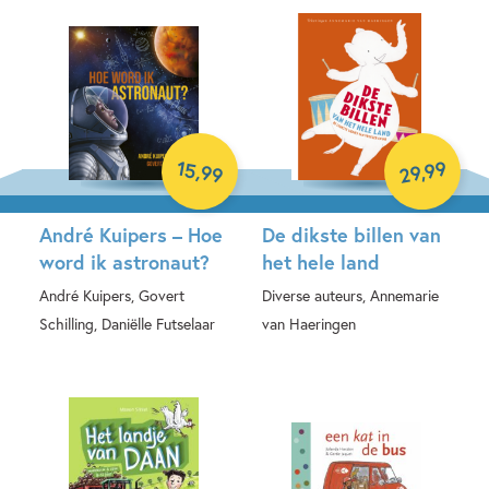
15
99
,
,
99
29
André Kuipers – Hoe
De dikste billen van
word ik astronaut?
het hele land
André Kuipers, Govert
Diverse auteurs, Annemarie
Schilling, Daniëlle Futselaar
van Haeringen
Hardcover
Hardcover