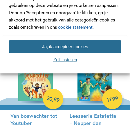
gebruiken op deze website en je voorkeuren aanpassen.
De giraffe, de peli en
Ik lees AVI – De
Door op ‘Accepteren en doorgaan’ te klikken, ga je
ik
knotsgekke kast
akkoord met het gebruik van alle categorieën cookies
zoals omschreven in ons
cookie statement
.
Roald Dahl
Marte Jongbloed, Juliette
de Wit
Hardcover
Ja, ik accepteer cookies
Hardcover
Zelf instellen
20
99
,
,
99
17
Van boswachter tot
Leesserie Estafette
Youtuber
– Nepper dan