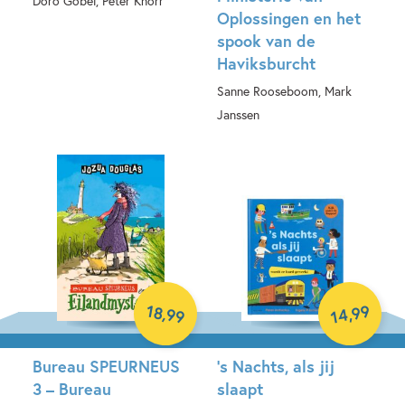
Doro Göbel, Peter Knorr
Oplossingen en het
spook van de
Hardcover
Haviksburcht
Sanne Rooseboom, Mark
Janssen
Hardcover
99
18
,
,
99
14
Bureau SPEURNEUS
’s Nachts, als jij
3 – Bureau
slaapt