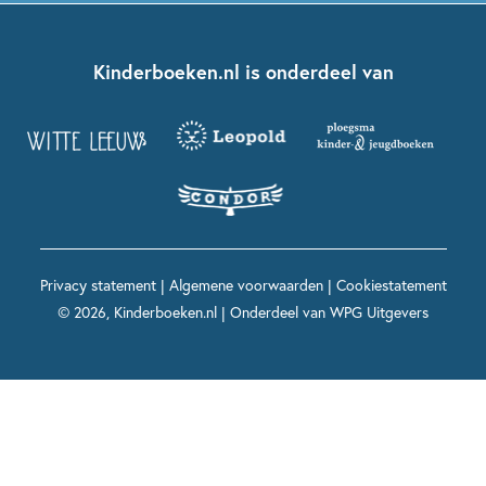
Kinderjury
Over ons
Kinderboeken klassiekers
Boekentips 7 - 9 jaar
Fien en Teun
Nationale Voorleesdagen
Contact
Kinderboeken.nl is onderdeel van
Kinderboeken diversiteit
Boekentips 9 - 12 jaar
Kikker
Griffels en Penselen
Advies op maat
Grappige kinderboeken
Boekentips 12+ jaar
Spekkie en Sproet
Woutertje Pieterse Prijs
Nieuwsbrief
Spannende kinderboeken
Boekentips 15+ jaar
Mees Kees
Kinderboeken top 10
Alle boeken per onderwerp
Voor volwassenen
De regels van Floor
Prentenboeken top 10
Privacy statement
|
Algemene voorwaarden
|
Cookiestatement
Maxi & Helium
© 2026, Kinderboeken.nl | Onderdeel van
WPG Uitgevers
Voor het onderwijs
Alle kinderboekenpersonages