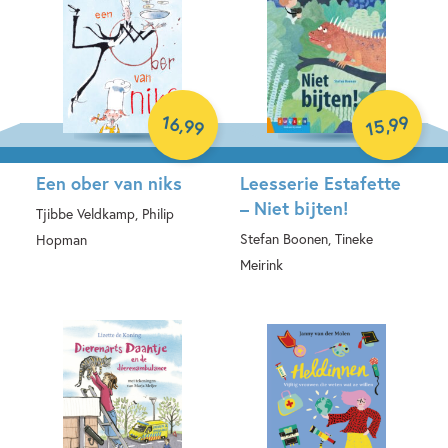
99
16
,
,
99
15
Een ober van niks
Leesserie Estafette
– Niet bijten!
Tjibbe Veldkamp, Philip
Stefan Boonen, Tineke
Hopman
Meirink
Hardcover
Hardcover