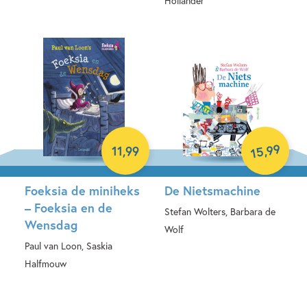
Hollander
Hardcover
Hardcover
99
,
11
,
99
15
Foeksia de miniheks
De Nietsmachine
– Foeksia en de
Stefan Wolters, Barbara de
Wensdag
Wolf
Paul van Loon, Saskia
Hardcover
Halfmouw
Hardcover