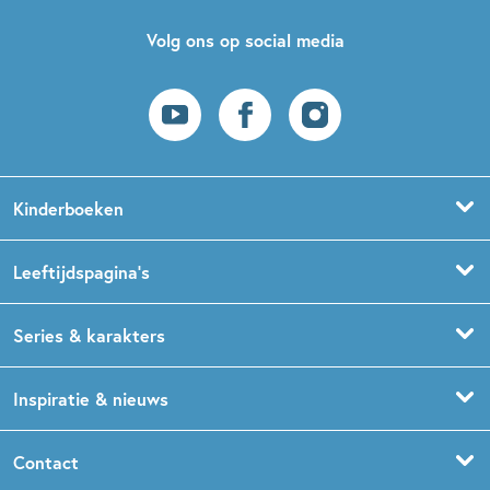
Volg ons op social media
Kinderboeken
Voorleesboeken
Leeftijdspagina’s
Prentenboeken
Boekentips 0 - 1,5 jaar
Series & karakters
Peuterboeken
Boekentips 1,5 - 3 jaar
De Gorgels
Inspiratie & nieuws
Babyboeken
Boekentips 3 - 5 jaar
Dog Man
Kinderboekenweek
Contact
Sprookjesboeken
Boekentips 5 - 7 jaar
Dolfje Weerwolfje