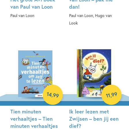
van Paul van Loon
dan!
Paul van Loon
Paul van Loon, Hugo van
Look
Hardcover
Hardcover
14
99
,
,
99
11
Tien minuten
Ik leer lezen met
verhaaltjes – Tien
Zwijsen – ben jij een
minuten verhaaltjes
dief?