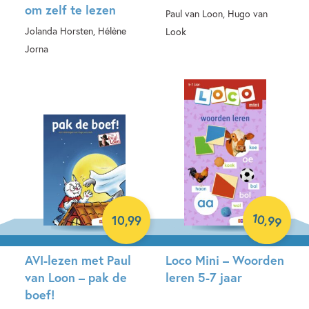
om zelf te lezen
Paul van Loon, Hugo van
Jolanda Horsten, Hélène
Look
Jorna
Hardcover
Hardcover
10
,
10
,
99
99
AVI-lezen met Paul
Loco Mini – Woorden
van Loon – pak de
leren 5-7 jaar
boef!
Paperback