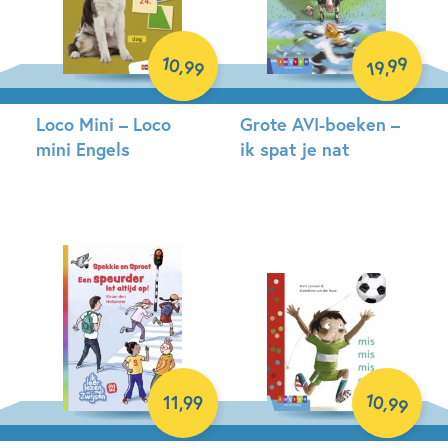
10
99
,
,
99
19
Loco Mini – Loco
Grote AVI-boeken –
mini Engels
ik spat je nat
Paperback
Hardcover
10
,
11
,
99
99