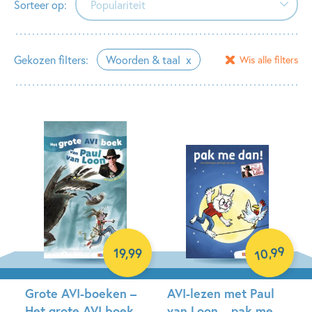
Sorteer op:
Populariteit
Populariteit
Gekozen filters:
Woorden & taal
Wis alle filters
Verschijningsdatum
Alfabetisch (A-Z)
Alfabetisch (Z-A)
Prijs (oplopend)
Prijs (aflopend)
99
,
19
,
99
10
Grote AVI-boeken –
AVI-lezen met Paul
Het grote AVI boek
van Loon – pak me