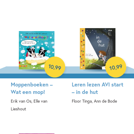
Hardcover
10
99
,
,
99
10
Moppenboeken –
Leren lezen AVI start
Wat een mop!
– in de hut
Erik van Os, Elle van
Floor Tinga, Ann de Bode
Lieshout
Hardcover
Hardcover