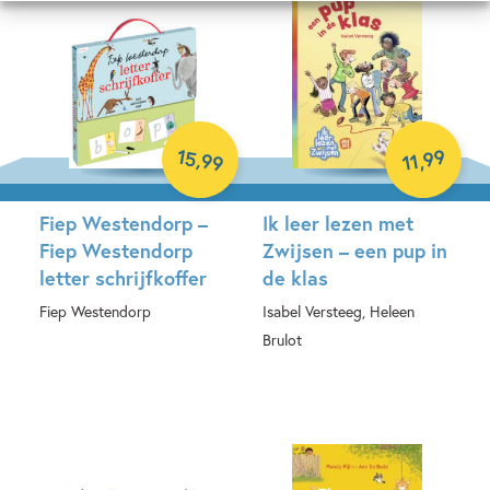
15
99
,
,
99
11
Fiep Westendorp –
Ik leer lezen met
Fiep Westendorp
Zwijsen – een pup in
letter schrijfkoffer
de klas
Fiep Westendorp
Isabel Versteeg, Heleen
Brulot
Spel
Hardcover