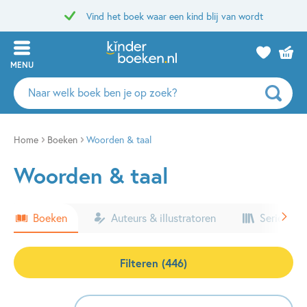
Vind het boek waar een kind blij van wordt
MENU
Zoeken
naar
boeken,
auteurs
Home
Boeken
Woorden & taal
en
Woorden & taal
uitgevers
Boeken
Auteurs & illustratoren
Series & k
Filteren (446)