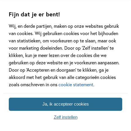
Fijn dat je er bent!
Wij, en derde partijen, maken op onze websites gebruik
van cookies. Wij gebruiken cookies voor het bijhouden
van statistieken, om voorkeuren op te slaan, maar ook
voor marketing doeleinden. Door op ‘Zelf instellen’ te
99
,
10
,
99
10
klikken, kun je meer lezen over de cookies die we
gebruiken op deze website en je voorkeuren aanpassen.
Moppenboeken – Ik
Kleuters
Door op ‘Accepteren en doorgaan’ te klikken, ga je
weet een mop!
samenleesboeken –
akkoord met het gebruik van alle categorieën cookies
Fien & Teun – op de
zoals omschreven in ons
cookie statement
.
Erik van Os, Elle van
kar, teun!
Lieshout, Lars Deltrap, Hugo
Anet Van de Vorst
van Look
Ja, ik accepteer cookies
Hardcover
Hardcover
Zelf instellen