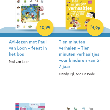
14
,
10
,
99
99
AVI-lezen met Paul
Tien minuten
van Loon – feest in
verhalen – Tien
het bos
minuten verhaaltjes
voor kinderen van 5-
Paul van Loon
7 jaar
Hardcover
Mandy Pijl, Ann De Bode
Hardcover