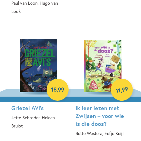
Paul van Loon, Hugo van
Look
Hardcover
99
18
,
99
,
11
Griezel AVI’s
Ik leer lezen met
Zwijsen – voor wie
Jette Schroder, Heleen
is die doos?
Brulot
Bette Westera, Eefje Kuijl
Hardcover