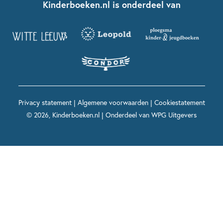
Contact
Kinderboeken.nl is onderdeel van
Kinderboeken diversiteit
Boekentips 9 - 12 jaar
Kikker
Griffels en Penselen
Advies op maat
Grappige kinderboeken
Boekentips 12+ jaar
Spekkie en Sproet
Woutertje Pieterse Prijs
Nieuwsbrief
Spannende kinderboeken
Boekentips 15+ jaar
Mees Kees
Kinderboeken top 10
Alle boeken per onderwerp
Voor volwassenen
De regels van Floor
Prentenboeken top 10
Privacy statement
|
Algemene voorwaarden
|
Cookiestatement
Maxi & Helium
© 2026, Kinderboeken.nl | Onderdeel van
WPG Uitgevers
Voor het onderwijs
Alle kinderboekenpersonages