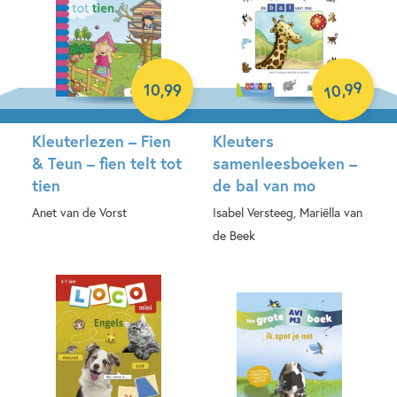
99
,
10
,
99
10
Kleuterlezen – Fien
Kleuters
& Teun – fien telt tot
samenleesboeken –
tien
de bal van mo
Anet van de Vorst
Isabel Versteeg, Mariëlla van
de Beek
Hardcover
Hardcover