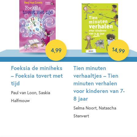
14
,
4
,
99
99
Foeksia de miniheks
Tien minuten
– Foeksia tovert met
verhaaltjes – Tien
tijd
minuten verhalen
voor kinderen van 7-
Paul van Loon, Saskia
8 jaar
Halfmouw
Selma Noort, Natascha
E-book
Stenvert
Hardcover