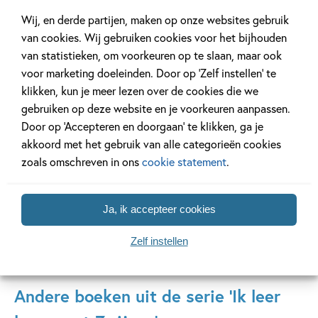
Wij, en derde partijen, maken op onze websites gebruik
van cookies. Wij gebruiken cookies voor het bijhouden
van statistieken, om voorkeuren op te slaan, maar ook
Ik leer lezen met Zwijsen
voor marketing doeleinden. Door op ‘Zelf instellen’ te
klikken, kun je meer lezen over de cookies die we
Ik leer lezen met Zwijsen" is dé succesvolle serie voor
gebruiken op deze website en je voorkeuren aanpassen.
beginnende lezers. Nu met drie nieuwe titels op AVI E3 van
Door op ‘Accepteren en doorgaan’ te klikken, ga je
bekende auteurs en illustratoren. De jonge lezer zal de
akkoord met het gebruik van alle categorieën cookies
personages al snel (her)kennen... en in het hart sluiten!
zoals omschreven in ons
cookie statement
.
Lees verder
Ja, ik accepteer cookies
Zelf instellen
Andere boeken uit de serie 'Ik leer