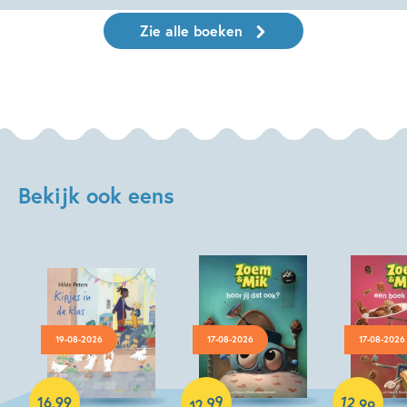
Zie alle boeken
Bekijk ook eens
19-08-2026
17-08-2026
17-08-2026
Hardcover
99
12
,
,
16
,
99
99
12
Hardcover
Hardcover