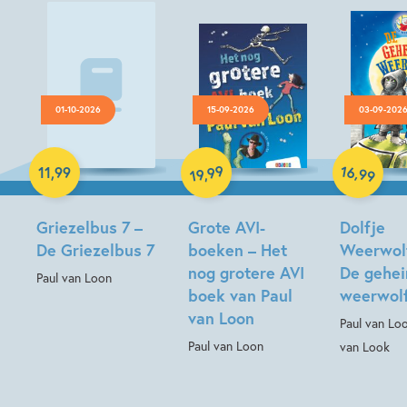
01-10-2026
15-09-2026
03-09-202
Luisterboek
Hardcover
Hardcover
16
99
,
11
,
99
,
99
19
Griezelbus 7 –
Grote AVI-
Dolfje
De Griezelbus 7
boeken – Het
Weerwolf
nog grotere AVI
De gehe
Paul van Loon
boek van Paul
weerwol
van Loon
Paul van Lo
Paul van Loon
van Look