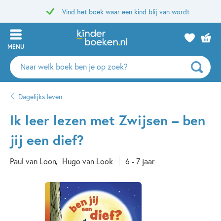
Vind het boek waar een kind blij van wordt
MENU
Zoeken
naar
boeken,
Dagelijks leven
auteurs
en
Ik leer lezen met Zwijsen – ben
uitgevers
jij een dief?
Paul van Loon
Hugo van Look
6 - 7 jaar