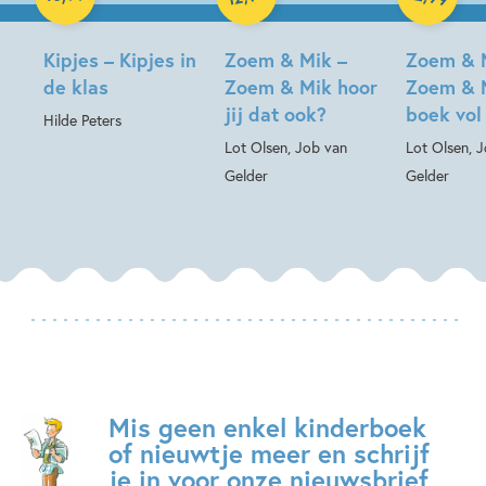
Kipjes – Kipjes in
Zoem & Mik –
Zoem & 
de klas
Zoem & Mik hoor
Zoem & 
jij dat ook?
boek vol
Hilde Peters
Lot Olsen, Job van
Lot Olsen, 
Gelder
Gelder
Mis geen enkel kinderboek
of nieuwtje meer en schrijf
je in voor onze nieuwsbrief