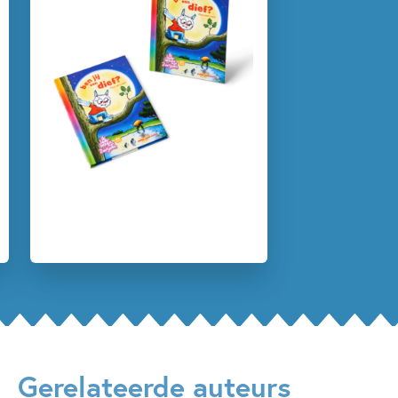
5 – 7 jaar
Beginnende lezer & AVI boeken
Dagelijks leven
Detective & thrillers
Op & rond school
Spanning
Woorden & taal
Paul van Loon
Hugo van Look
Gerelateerde auteurs