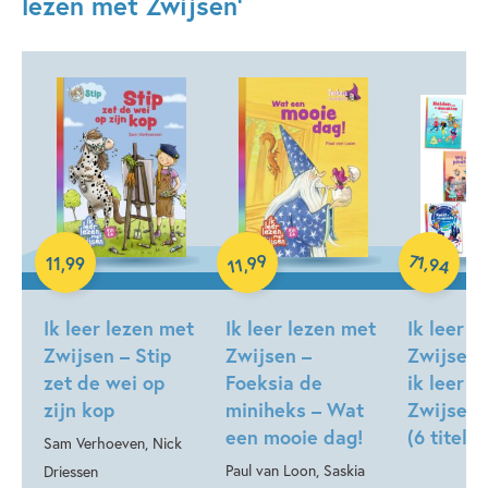
lezen met Zwijsen'
71
99
,
11
,
99
,
94
11
Samengeste
Hardcover
Hardcover
Ik leer lezen met
Ik leer lezen met
Ik leer l
Zwijsen – Stip
Zwijsen –
Zwijsen 
zet de wei op
Foeksia de
ik leer l
zijn kop
miniheks – Wat
Zwijsen 
een mooie dag!
(6 titels)
Sam Verhoeven, Nick
Paul van Loon, Saskia
Driessen