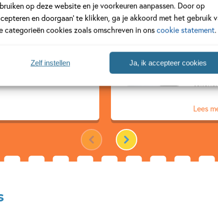
bruiken op deze website en je voorkeuren aanpassen. Door op
ccepteren en doorgaan’ te klikken, ga je akkoord met het gebruik 
Hugo
le categorieën cookies zoals omschreven in ons
cookie statement
.
eken voor kinderen van 7 tot
Hugo va
eer dan 35 jaar. Miljoenen
Hij woo
Zelf instellen
Ja, ik accepteer cookies
itenland kennen zijn boeken
Dolfje 
tekenen
Lees m
s