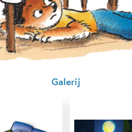
Uitgever:
Leopol
Verschijningsdatum:
20-12-
Kenmerken van dit boek
5 – 7 jaar
7 – 9 jaar
Spanning
Spanning & grie
Hugo van Look
Galerij