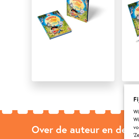
Fi
Wi
Wi
Over de auteur en de ill
vo
‘Z