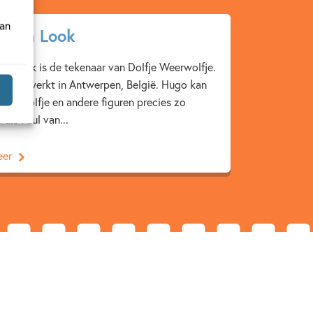
van
 van Look
n Look is de tekenaar van Dolfje Weerwolfje.
nt en werkt in Antwerpen, België. Hugo kan
Weerwolfje en andere figuren precies zo
 als Paul van...
eer