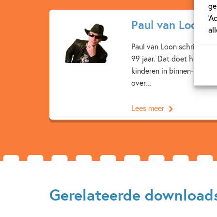
ge
‘A
Paul van Loon
al
Paul van Loon schrijft bo
99 jaar. Dat doet hij al m
kinderen in binnen- en bu
over...
Lees meer
Gerelateerde download