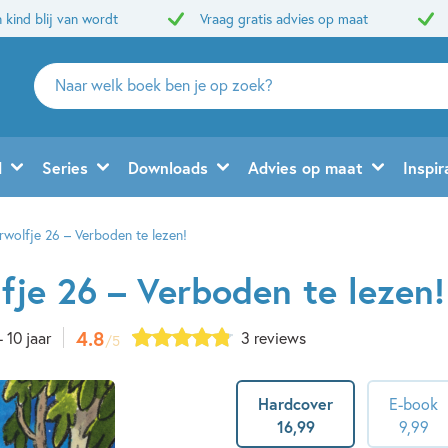
 kind blij van wordt
Vraag gratis advies op maat
Zoeken
naar
boeken,
auteurs
d
Series
Downloads
Advies op maat
Inspir
en
uitgevers
rwolfje 26 – Verboden te lezen!
fje 26 – Verboden te lezen!
4.8
- 10 jaar
3 reviews
/5
Hardcover
E-book
16
,
99
9
,
99