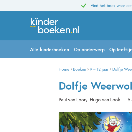
Vind het boek waar een
Alle kinderboeken
Op onderwerp
Op leeftij
Home
Boeken
9 – 12 jaar
Dolfje Wee
Dolfje Weerwol
Paul van Loon
Hugo van Look
5 