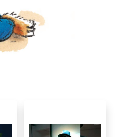
d
2024
9 – 12 jaar
Humor
Meidenboeken
zelen
Vriendschap
Paul van Loon