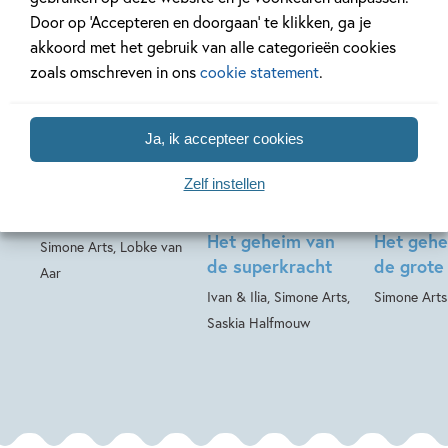
Door op ‘Accepteren en doorgaan’ te klikken, ga je
akkoord met het gebruik van alle categorieën cookies
zoals omschreven in ons
cookie statement
.
Paperback
E-book
Ja, ik accepteer cookies
Hardcover
99
7
,
99
,
16
,
99
14
Zelf instellen
Nachtgeheimen
Het geheim van –
Het gehe
Het geheim van
Het gehe
Simone Arts, Lobke van
de superkracht
de grote
Aar
Ivan & Ilia, Simone Arts,
Simone Arts
Saskia Halfmouw