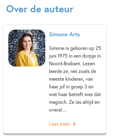
Over de auteur
Baby op komst
Broers & zussen
Emoties & gevoelens
Familie & gezin
Verdriet & afscheid nemen
Vriendschap
Simone Arts
Simone Arts
Simone is geboren op 25
juni 1975 in een dorpje in
Noord-Brabant. Lezen
leerde ze, net zoals de
meeste kinderen, van
haar juf in groep 3 en
wat haar betreft was dat
magisch. Ze las altijd en
overal....
Lees meer