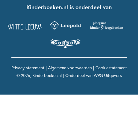
Nationale Voorleesdagen
Contact
Kinderboeken.nl is onderdeel van
Kinderboeken diversiteit
Boekentips 9 - 12 jaar
Kikker
Griffels en Penselen
Advies op maat
Grappige kinderboeken
Boekentips 12+ jaar
Spekkie en Sproet
Woutertje Pieterse Prijs
Nieuwsbrief
Spannende kinderboeken
Boekentips 15+ jaar
Mees Kees
Kinderboeken top 10
Alle boeken per onderwerp
Voor volwassenen
De regels van Floor
Prentenboeken top 10
Privacy statement
|
Algemene voorwaarden
|
Cookiestatement
Maxi & Helium
© 2026, Kinderboeken.nl | Onderdeel van
WPG Uitgevers
Voor het onderwijs
Alle kinderboekenpersonages