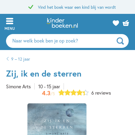
Vind het boek waar een kind blij van wordt
MENU
Zoeken
naar
boeken,
9 – 12 jaar
auteurs
en
Zij, ik en de sterren
uitgevers
Simone Arts
10 - 15 jaar
4.3
6 reviews
/5