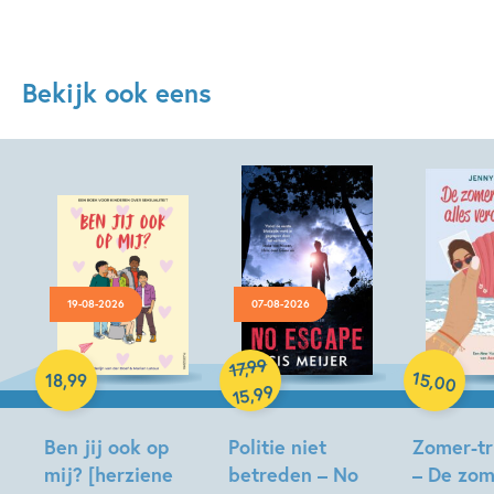
Bekijk ook eens
19-08-2026
07-08-2026
Hardcover
99
,
17
Hardcover
15
,
18
,
99
00
99
,
15
Paperback
Ben jij ook op
Politie niet
Zomer-tri
mij? [herziene
betreden – No
– De zom