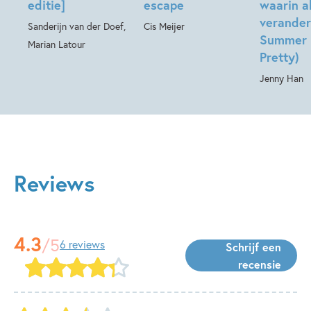
editie]
escape
waarin a
verander
Sanderijn van der Doef,
Cis Meijer
Summer 
Marian Latour
Pretty)
Jenny Han
Reviews
4.3
/5
6 reviews
Schrijf een
recensie