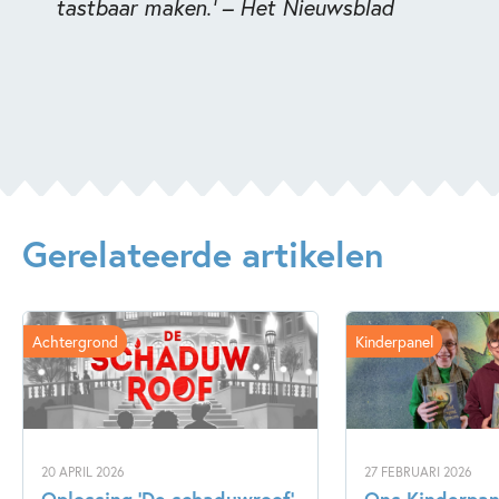
tastbaar maken.’ – Het Nieuwsblad
Gerelateerde artikelen
Achtergrond
Kinderpanel
20 APRIL 2026
27 FEBRUARI 2026
Oplossing ‘De schaduwroof’
Ons Kinderpane