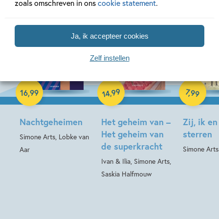
zoals omschreven in ons
cookie statement
.
Ja, ik accepteer cookies
Zelf instellen
E-book
Paperback
Hardcover
99
7
,
99
,
16
,
99
14
Nachtgeheimen
Het geheim van –
Zij, ik e
Het geheim van
sterren
Simone Arts, Lobke van
de superkracht
Simone Arts
Aar
Ivan & Ilia, Simone Arts,
Saskia Halfmouw