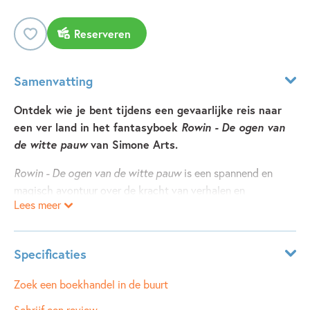
Reserveren
Samenvatting
Ontdek wie je bent tijdens een gevaarlijke reis naar
een ver land in het fantasyboek
Rowin - De ogen van
de witte pauw
van Simone Arts.
Rowin - De ogen van de witte pauw
is een spannend en
magisch avontuur over de kracht van verhalen en
Lees meer
verbeelding, geschreven door Simone Arts. Rowins vader
woont ver weg, in Het Rijk – een plek verscheurd door
oorlog. Toch twijfelen Rowin en zijn vriendin Mitzi geen
Specificaties
moment wanneer ze de mysterieuze opdracht krijgen om
daarheen te reizen. Midden in de nacht sluipen ze weg van
Leeftijdsindicatie:
10 - 14 jaar
Zoek een boekhandel in de buurt
huis en beginnen ze aan een gevaarlijke tocht. Wonderlijke
ISBN:
9789025890803
Schrijf een review