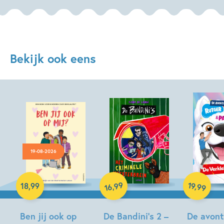
Bekijk ook eens
19-08-2026
Hardcover
Hardcover
99
19
,
,
18
,
99
99
16
Hardcover
Ben jij ook op
De Bandini’s 2 –
De avont