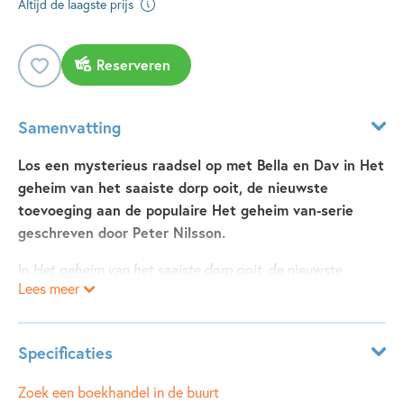
Altijd de laagste prijs
Reserveren
Samenvatting
Los een mysterieus raadsel op met Bella en Dav in Het
geheim van het saaiste dorp ooit, de nieuwste
toevoeging aan de populaire Het geheim van-serie
geschreven door Peter Nilsson.
In
Het geheim van het saaiste dorp ooit
, de nieuwste
Lees meer
toevoeging van Peter Nilsson aan de populaire Het geheim
van-serie, wordt Bella ’s nachts wakker door een
geheimzinnig groen licht en een zwevend bed. Samen met
Specificaties
Dav ontdekt ze nog veel meer vreemde dingen in het dorp:
een klok die altijd kwart over drie aangeeft, een jongen die
Leeftijdsindicatie:
8 - 10 jaar
Zoek een boekhandel in de buurt