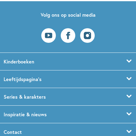
Volg ons op social media
Kinderboeken
Voorleesboeken
Leeftijdspagina’s
Prentenboeken
Boekentips 0 - 1,5 jaar
Series & karakters
Peuterboeken
Boekentips 1,5 - 3 jaar
De Gorgels
Inspiratie & nieuws
Babyboeken
Boekentips 3 - 5 jaar
Dog Man
Kinderboekenweek
Contact
Sprookjesboeken
Boekentips 5 - 7 jaar