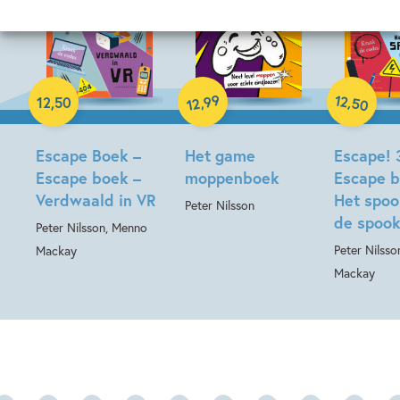
Hardcover
Paperback
12
99
,
,
12
,
50
50
12
Paperback
Escape Boek –
Het game
Escape! 
Escape boek –
moppenboek
Escape b
Verdwaald in VR
Het spoo
Peter Nilsson
de spoo
Peter Nilsson, Menno
Peter Nilss
Mackay
Mackay