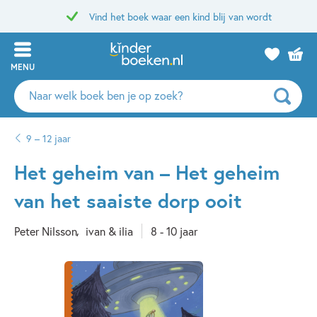
Vind het boek waar een kind blij van wordt
MENU
Zoeken
naar
boeken,
9 – 12 jaar
auteurs
en
Het geheim van – Het geheim
uitgevers
van het saaiste dorp ooit
Peter Nilsson
ivan & ilia
8 - 10 jaar