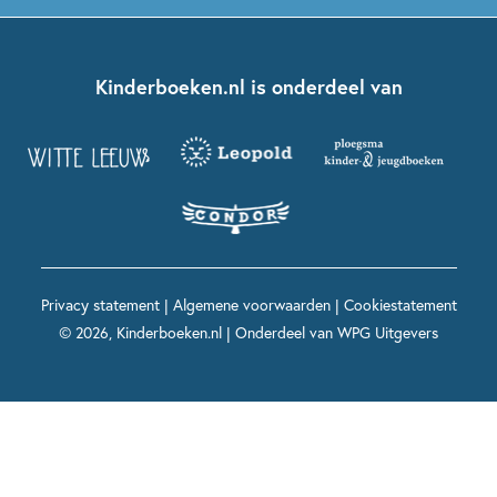
Dolfje Weerwolfje
Kinderjury
Over ons
Kinderboeken klassiekers
Boekentips 7 - 9 jaar
Fien en Teun
Nationale Voorleesdagen
Contact
Kinderboeken.nl is onderdeel van
Kinderboeken diversiteit
Boekentips 9 - 12 jaar
Kikker
Griffels en Penselen
Advies op maat
Grappige kinderboeken
Boekentips 12+ jaar
Spekkie en Sproet
Woutertje Pieterse Prijs
Nieuwsbrief
Spannende kinderboeken
Boekentips 15+ jaar
Mees Kees
Kinderboeken top 10
Alle boeken per onderwerp
Voor volwassenen
De regels van Floor
Prentenboeken top 10
Privacy statement
|
Algemene voorwaarden
|
Cookiestatement
Maxi & Helium
© 2026, Kinderboeken.nl | Onderdeel van
WPG Uitgevers
Voor het onderwijs
Alle kinderboekenpersonages