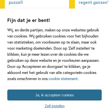
puzzel!
regent ganzen’
Fijn dat je er bent!
Lees meer
Lees meer
Wij, en derde partijen, maken op onze websites gebruik
van cookies. Wij gebruiken cookies voor het bijhouden
Bekijk alle artikelen
van statistieken, om voorkeuren op te slaan, maar ook
voor marketing doeleinden. Door op ‘Zelf instellen’ te
klikken, kun je meer lezen over de cookies die we
gebruiken op deze website en je voorkeuren aanpassen.
Door op ‘Accepteren en doorgaan’ te klikken, ga je
akkoord met het gebruik van alle categorieën cookies
Meer van deze auteur
zoals omschreven in ons
cookie statement
.
Ja, ik accepteer cookies
Zelf instellen