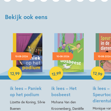
Bekijk ook eens
10-08-2026
10-08-2026
10-08-2026
Hardcover
99
12
,
,
12
,
99
99
12
Hardcover
Hardcover
ik lees – Paniek
ik lees – Het
ik lees –
op het podium
bosbeest
Speurtoc
dierentu
Lizette de Koning, Silvie
Mohana Van den
Monique van
Buenen
Kroonenberg, Daniëlle