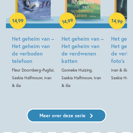
Vriendschap
Peter Nilsson
99
14
,
,
14
,
99
99
14
Hardcover
Hardcover
Hardcover
Het geheim van –
Het geheim van –
Het gehe
Het geheim van
Het geheim van
Het gehe
de verboden
de verdwenen
de verbo
telefoon
katten
foto’s
Fleur Doornberg-Puglisi,
Gonneke Huizing,
ivan & ilia, 
Saskia Halfmouw, ivan
Saskia Halfmouw, ivan
Saskia Hal
& ilia
& ilia
Meer over deze serie