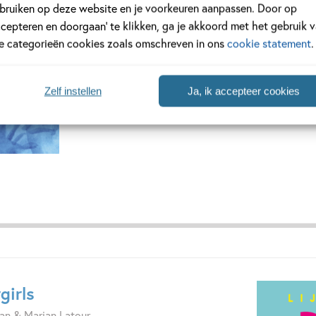
Bekijk dit boek
Bestellen
Deel 17
Deel 17
bruiken op deze website en je voorkeuren aanpassen. Door op
ccepteren en doorgaan’ te klikken, ga je akkoord met het gebruik 
le categorieën cookies zoals omschreven in ons
cookie statement
.
Zelf instellen
Ja, ik accepteer cookies
girls
aan & Marian Latour