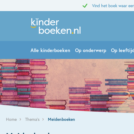
Vind het boek waar een
Alle kinderboeken
Op onderwerp
Op leeftij
Home
Thema’s
Meidenboeken