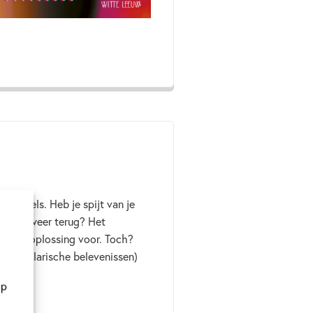
en regels. Heb je spijt van je
 gewoon weer terug? Het
ral een oplossing voor. Toch?
meer hilarische belevenissen)
op