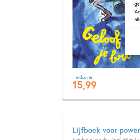
ge
‘A
al
Hardcover:
15
,
99
Lijfboek voor power
Sanderijn van der Doef, Ellen L