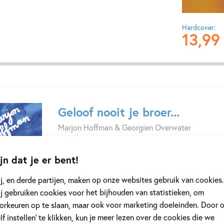
Hardcover:
13
,
99
Geloof nooit je broer...
Marjon Hoffman & Georgien Overwater
Daar is Floor! De eigenwijze Floor maakt haar eig
jn dat je er bent!
ruilactie? Geen probleem, dan ‘steel’ je je fiets
grappigste meisje uit Nederland heeft altijd ove
j, en derde partijen, maken op onze websites gebruik van cookies.
Ontdek snel hoe dit Floor-avontuur (en nog veel 
j gebruiken cookies voor het bijhouden van statistieken, om
afloopt in Floor breekt de regels.
orkeuren op te slaan, maar ook voor marketing doeleinden. Door 
elf instellen’ te klikken, kun je meer lezen over de cookies die we