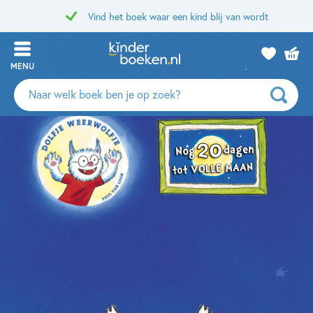
Vind het boek waar een kind blij van wordt
MENU
Zoeken
naar
boeken,
auteurs
en
uitgevers