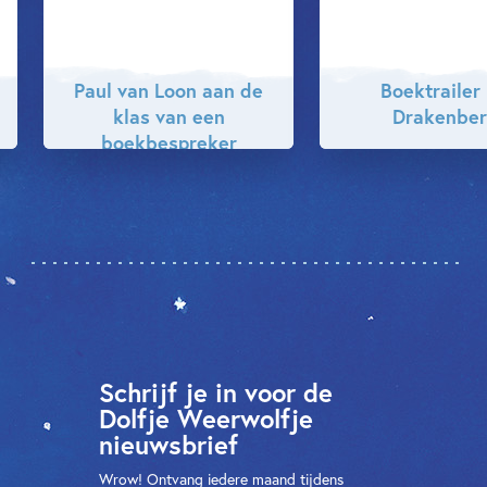
Paul van Loon aan de
Boektrailer
klas van een
Drakenber
boekbespreker
Schrijf je in voor de
Dolfje Weerwolfje
nieuwsbrief
Wrow! Ontvang iedere maand tijdens