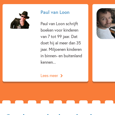
Kenmerken van dit boek
Paul van Loon
7 – 9 jaar
Actie & avontuur
Detective & thrillers
Paul van Loon schrijft
Familie & gezin
Humor
Spanning
boeken voor kinderen
van 7 tot 99 jaar. Dat
Paul van Loon
Hugo van Look
doet hij al meer dan 35
jaar. Miljoenen kinderen
in binnen- en buitenland
kennen...
Lees meer