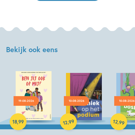
Bekijk ook eens
19-08-2026
10-08-2026
10-08-2026
Hardcover
99
12
,
,
18
,
99
99
12
Hardcover
Hardcover