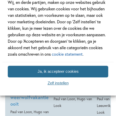
Wij, en derde partijen, maken op onze websites gebruik
van cookies. Wij gebruiken cookies voor het bijhouden
van statistieken, om voorkeuren op te slaan, maar ook
voor marketing doeleinden. Door op ‘Zelf instellen’ te
klikken, kun je meer lezen over de cookies die we
Deel 29
Deel 28
gebruiken op deze website en je voorkeuren aanpassen.
Door op ‘Accepteren en doorgaan’ te klikken, ga je
akkoord met het gebruik van alle categorieën cookies
zoals omschreven in ons
cookie statement
.
99
16
,
Hardcover
,
16
,
99
99
16
Hardcover
Hardcover
Ja, ik accepteer cookies
Dolfje
Dolfje Weerwolfje
Dolfje
Zelf instellen
Weerwolfje 29 –
28 –
Weerwolf
Beste
Weerwolfavonturen
Wondern
weerwolfvakantie
Paul van Loon, Hugo van
Paul van Loo
ooit
Look
Leeuwrik, H
Paul van Loon, Hugo van
Look