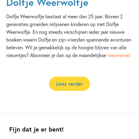
Dolfje Weerwolfje
Dolfje Weerwolfje bestaat al meer dan 25 jaar. Binnen 2
generaties groeiden miljoenen kinderen op met Dolfje
Weerwolfje. En nog steeds verschijnen ieder jaar nieuwe
boeken waarin Dolfje en zijn vrienden spannende avonturen
beleven. Wil je gemakkelijk op de hoogte blijven van alle
nieuwtjes? Abonneer je dan op de maandelijkse
nieuwsmail
Lees verder
Andere boeken uit de serie 'Dolfje
Fijn dat je er bent!
Weerwolfje'