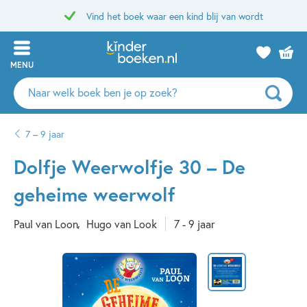
Vind het boek waar een kind blij van wordt
MENU
Zoeken
naar
boeken,
7 – 9 jaar
auteurs
en
Dolfje Weerwolfje 30 – De
uitgevers
geheime weerwolf
Paul van Loon
Hugo van Look
7 - 9 jaar