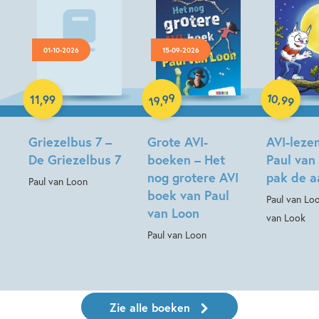
01-10-2026
15-09-2026
Luisterboek
Hardcover
Hardcover
10
99
,
11
,
99
,
99
19
Griezelbus 7 –
Grote AVI-
AVI-leze
De Griezelbus 7
boeken – Het
Paul van
nog grotere AVI
pak de a
Paul van Loon
boek van Paul
Paul van Lo
van Loon
van Look
Paul van Loon
Zie alle boeken