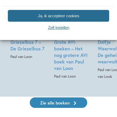
01-10-2026
15-09-2026
03-09-202
Luisterboek
Ja, ik accepteer cookies
Hardcover
Hardcover
16
99
,
11
,
99
,
99
19
Zelf instellen
Griezelbus 7 –
Grote AVI-
Dolfje
De Griezelbus 7
boeken – Het
Weerwolf
nog grotere AVI
De gehe
Paul van Loon
boek van Paul
weerwol
van Loon
Paul van Lo
Paul van Loon
van Look
Zie alle boeken