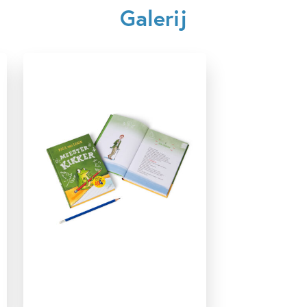
Galerij
7 – 9 jaar
9 – 12 jaar
Actie & avontuur
Bekend van film/tv
Dagelijks leven
Dieren & natuur
Fantasie
Fantasie & magie
Humor
Op & rond school
Woorden & taal
Paul van Loon
Hugo van Look