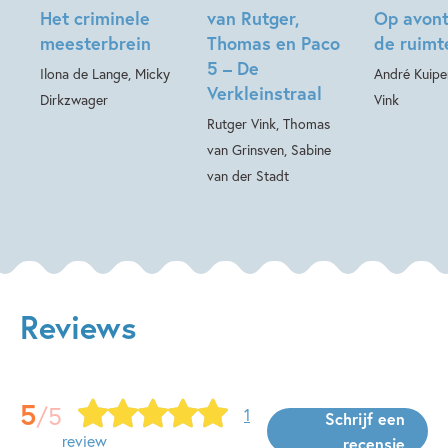
Het criminele
van Rutger,
Op avont
meesterbrein
Thomas en Paco
de ruimt
5 – De
Ilona de Lange, Micky
André Kuipe
Verkleinstraal
Dirkzwager
Vink
Rutger Vink, Thomas
van Grinsven, Sabine
van der Stadt
Reviews
5
/5
1
Schrijf een
review
recensie