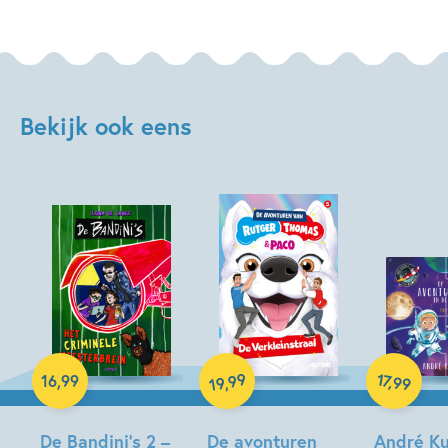
Bekijk ook eens
Hardcover
Hardcover
99
17
,
16
,
99
,
99
19
Hardcover
De Bandini’s 2 –
De avonturen
André Ku