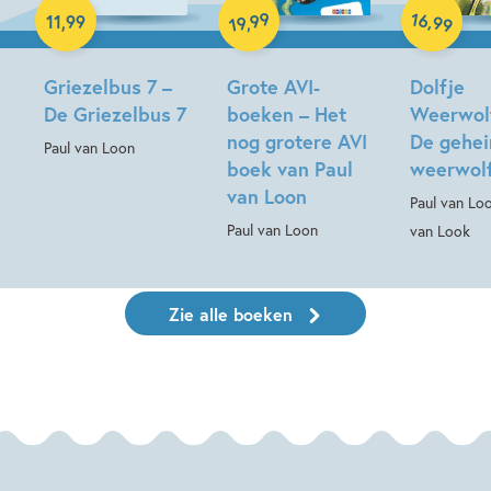
Hardcover
Hardcover
16
99
,
11
,
99
,
99
19
Griezelbus 7 –
Grote AVI-
Dolfje
De Griezelbus 7
boeken – Het
Weerwolf
nog grotere AVI
De gehe
Paul van Loon
boek van Paul
weerwol
van Loon
Paul van Lo
Paul van Loon
van Look
Zie alle boeken