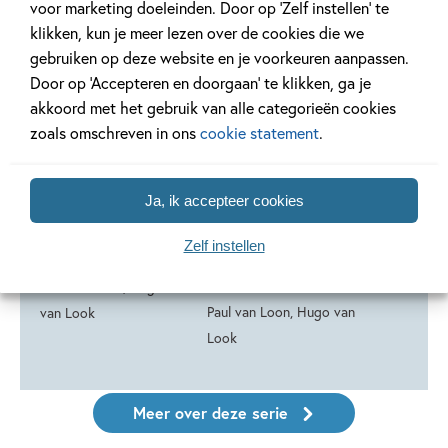
voor marketing doeleinden. Door op ‘Zelf instellen’ te
Deel 30
Deel 29
klikken, kun je meer lezen over de cookies die we
03-09-2026
gebruiken op deze website en je voorkeuren aanpassen.
Door op ‘Accepteren en doorgaan’ te klikken, ga je
akkoord met het gebruik van alle categorieën cookies
99
16
,
Hardcover
,
16
,
99
99
16
zoals omschreven in ons
cookie statement
.
Hardcover
Hardcover
Dolfje
Dolfje
Dolfje W
Ja, ik accepteer cookies
Weerwolfje 30 –
Weerwolfje 29 –
28 –
De geheime
Beste
Weerwol
Zelf instellen
weerwolf
weerwolfvakantie
Paul van Lo
ooit
Paul van Loon, Hugo
Look
Paul van Loon, Hugo van
van Look
Look
Meer over deze serie