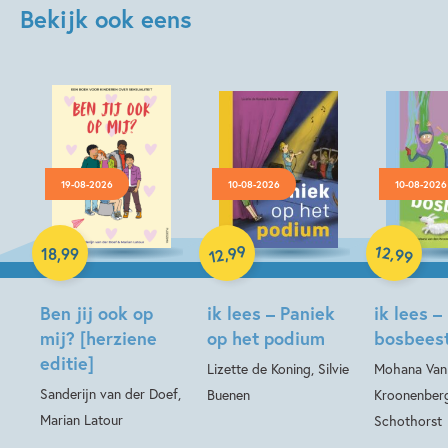
Bekijk ook eens
19-08-2026
10-08-2026
10-08-2026
Hardcover
99
12
,
,
18
,
99
99
12
Hardcover
Hardcover
Ben jij ook op
ik lees – Paniek
ik lees –
mij? [herziene
op het podium
bosbees
editie]
Lizette de Koning, Silvie
Mohana Van
Sanderijn van der Doef,
Buenen
Kroonenberg
Marian Latour
Schothorst