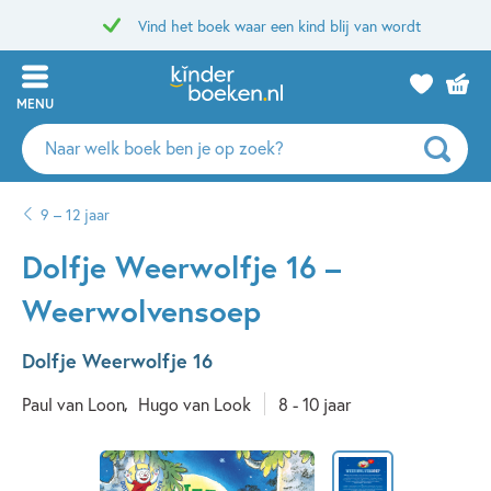
Vind het boek waar een kind blij van wordt
MENU
Zoeken
naar
boeken,
9 – 12 jaar
auteurs
en
Dolfje Weerwolfje 16 –
uitgevers
Weerwolvensoep
Dolfje Weerwolfje 16
Paul van Loon
Hugo van Look
8 - 10 jaar