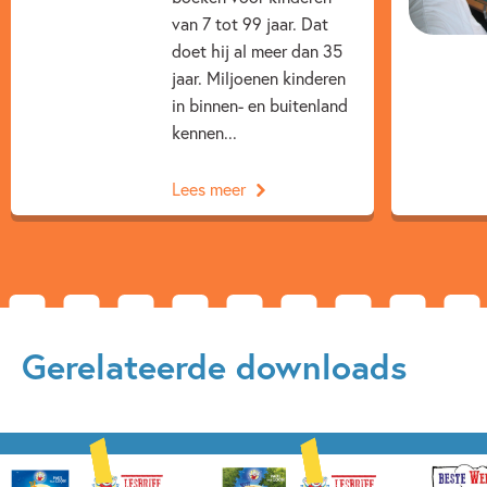
van 7 tot 99 jaar. Dat
Fantasie & magie
Spanning
doet hij al meer dan 35
jaar. Miljoenen kinderen
Spanning & griezelen
Vriendschap
in binnen- en buitenland
Woorden & taal
Paul van Loon
Hugo van Look
kennen...
Lees meer
Gerelateerde downloads