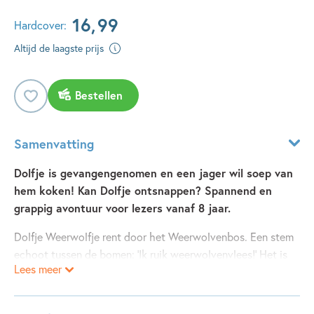
16
,
99
Hardcover:
Altijd de laagste prijs
Bestellen
Samenvatting
Dolfje is gevangengenomen en een jager wil soep van
hem koken! Kan Dolfje ontsnappen? Spannend en
grappig avontuur voor lezers vanaf 8 jaar.
Dolfje Weerwolfje rent door het Weerwolvenbos. Een stem
echoot tussen de bomen: ‘Ik ruik weerwolvenvlees!’ Het is
Lees meer
Knuppel – de jager. In het
Handboek voor weerwolfjagers
heeft hij gelezen dat je van weerwolven lekkere soep kunt
maken. Zijn kookpot staat klaar.