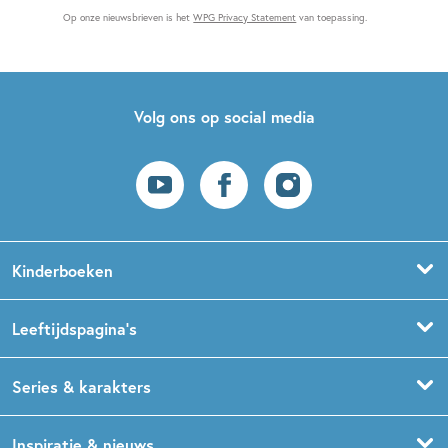
Op onze nieuwsbrieven is het
WPG Privacy Statement
van toepassing.
Volg ons op social media
Kinderboeken
Voorleesboeken
Leeftijdspagina’s
Prentenboeken
Boekentips 0 - 1,5 jaar
Series & karakters
Peuterboeken
Boekentips 1,5 - 3 jaar
De Gorgels
Inspiratie & nieuws