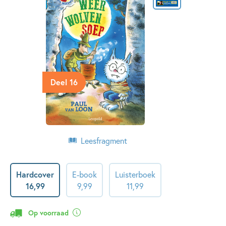
Deel 16
Leesfragment
Hardcover
E-book
Luisterboek
16
,
99
9
,
99
11
,
99
Op voorraad