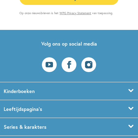
Op onze nieuwsbrieven is het
WPG Privacy Statement
van toepassing.
Volg ons op social media
Kinderboeken
Voorleesboeken
Leeftijdspagina’s
Prentenboeken
Boekentips 0 - 1,5 jaar
Series & karakters
Peuterboeken
Boekentips 1,5 - 3 jaar