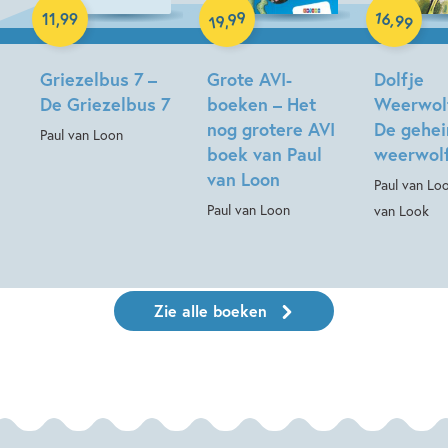
Hardcover
Hardcover
16
99
,
11
,
99
,
99
19
Griezelbus 7 –
Grote AVI-
Dolfje
De Griezelbus 7
boeken – Het
Weerwolf
nog grotere AVI
De gehe
Paul van Loon
boek van Paul
weerwol
van Loon
Paul van Lo
Paul van Loon
van Look
Zie alle boeken