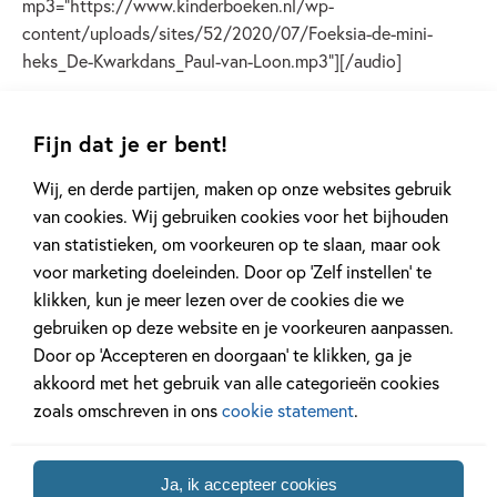
mp3="https://www.kinderboeken.nl/wp-
content/uploads/sites/52/2020/07/Foeksia-de-mini-
heks_De-Kwarkdans_Paul-van-Loon.mp3"][/audio]
Lees verder
Fijn dat je er bent!
Wij, en derde partijen, maken op onze websites gebruik
van cookies. Wij gebruiken cookies voor het bijhouden
van statistieken, om voorkeuren op te slaan, maar ook
voor marketing doeleinden. Door op ‘Zelf instellen’ te
Andere boeken uit de serie 'Foeksia
klikken, kun je meer lezen over de cookies die we
de miniheks'
gebruiken op deze website en je voorkeuren aanpassen.
Door op ‘Accepteren en doorgaan’ te klikken, ga je
akkoord met het gebruik van alle categorieën cookies
zoals omschreven in ons
cookie statement
.
Ja, ik accepteer cookies