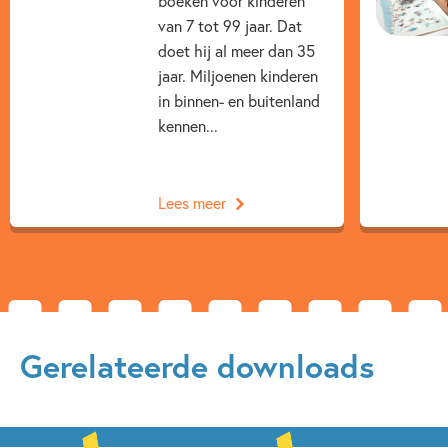
boeken voor kinderen
van 7 tot 99 jaar. Dat
Dieren & natuur
Familie & gezin
Fantasie
doet hij al meer dan 35
jaar. Miljoenen kinderen
Fantasie & magie
Op & rond school
in binnen- en buitenland
Vriendschap
Woorden & taal
Paul van Loon
kennen...
Saskia Halfmouw
Lees meer
Gerelateerde downloads