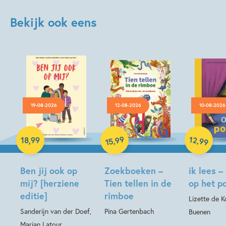
Bekijk ook eens
19-08-2026
12-08-2026
10-08-2026
Hardcover
Hardcover
99
12
,
,
18
,
99
99
15
Hardcover
Ben jij ook op
Zoekboeken –
ik lees –
mij? [herziene
Tien tellen in de
op het p
editie]
rimboe
Lizette de Ko
Sanderijn van der Doef,
Pina Gertenbach
Buenen
Marian Latour