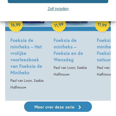
Zelf instellen
99
11
,
16
,
99
,
99
11
Hardcover
Hardcover
Hardcover
Foeksia de
Foeksia de
Foeksia 
miniheks – Het
miniheks –
miniheks
vrolijke
Foeksia en de
Foeksia 
voorleesboek
Wensdag
natuur
van Foeksia de
Paul van Loon, Saskia
Paul van Loo
Miniheks
Halfmouw
Halfmouw
Paul van Loon, Saskia
Halfmouw
Meer over deze serie