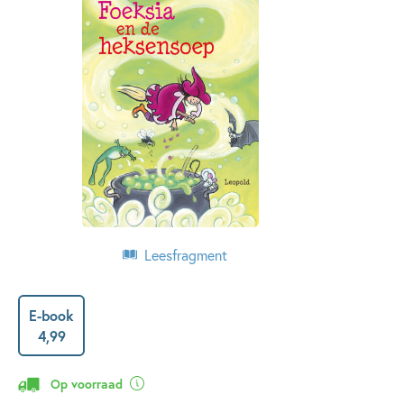
Leesfragment
E-book
4
,
99
Op voorraad