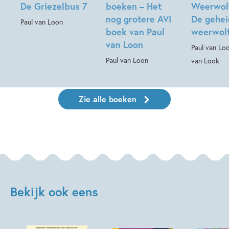
De Griezelbus 7
boeken – Het
Weerwolf
nog grotere AVI
De gehe
Paul van Loon
boek van Paul
weerwol
van Loon
Paul van Lo
Paul van Loon
van Look
Zie alle boeken
Bekijk ook eens