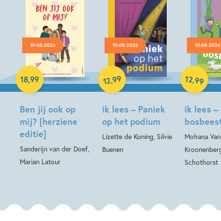
19-08-2026
10-08-2026
10-08-2026
Hardcover
99
12
,
,
18
,
99
99
12
Hardcover
Hardcover
Ben jij ook op
ik lees – Paniek
ik lees –
mij? [herziene
op het podium
bosbees
editie]
Lizette de Koning, Silvie
Mohana Van
Sanderijn van der Doef,
Buenen
Kroonenberg
Marian Latour
Schothorst