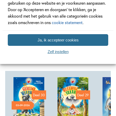
gebruiken op deze website en je voorkeuren aanpassen.
Door op ‘Accepteren en doorgaan’ te klikken, ga je
Lees verder
akkoord met het gebruik van alle categorieën cookies
zoals omschreven in ons
cookie statement
.
Ja, ik accepteer cookies
Andere boeken uit de serie 'Dolfje
Zelf instellen
Weerwolfje'
Deel 30
Deel 29
03-09-2026