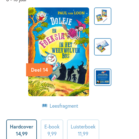
Deel 14
Leesfragment
Hardcover
E-book
Luisterboek
14
,
99
9
,
99
11
,
99