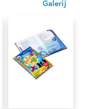
Galerij
7 – 9 jaar
9 – 12 jaar
Actie & avontuur
Beginnende lezer & AVI boeken
Detective & thrillers
Familie & gezin
Fantasie
Fantasie & magie
Humor
Spanning
Spanning & griezelen
Vriendschap
Zelfvertrouwen & weerbaarheid
Paul van Loon
Hugo van Look
Saskia Halfmouw