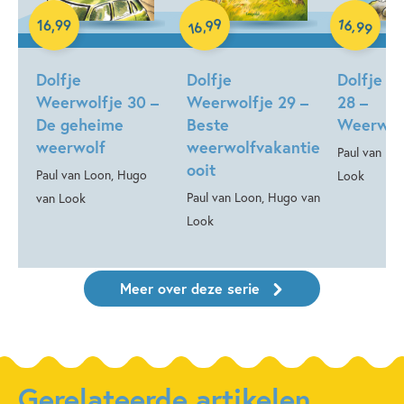
99
16
,
Hardcover
,
16
,
99
99
16
Hardcover
Hardcover
Dolfje
Dolfje
Dolfje W
Weerwolfje 30 –
Weerwolfje 29 –
28 –
De geheime
Beste
Weerwol
weerwolf
weerwolfvakantie
Paul van Lo
ooit
Paul van Loon, Hugo
Look
Paul van Loon, Hugo van
van Look
Look
Meer over deze serie
Gerelateerde artikelen