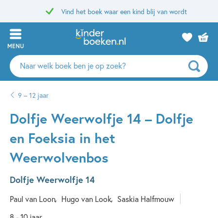
Vind het boek waar een kind blij van wordt
MENU
Zoeken
naar
boeken,
9 – 12 jaar
auteurs
en
Dolfje Weerwolfje 14 – Dolfje
uitgevers
en Foeksia in het
Weerwolvenbos
Dolfje Weerwolfje 14
Paul van Loon
Hugo van Look
Saskia Halfmouw
8 - 10 jaar