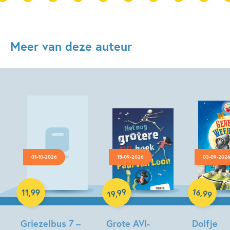
Meer van deze auteur
01-10-2026
15-09-2026
03-09-202
Luisterboek
Hardcover
Hardcover
16
99
,
11
,
99
,
99
19
Griezelbus 7 –
Grote AVI-
Dolfje