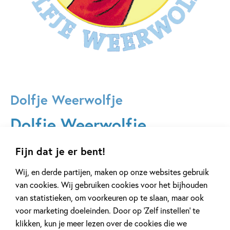
Dolfje Weerwolfje
Dolfje Weerwolfje
Dolfje Weerwolfje bestaat al meer dan 25 jaar. Binnen 2
Fijn dat je er bent!
generaties groeiden miljoenen kinderen op met Dolfje
Wij, en derde partijen, maken op onze websites gebruik
Weerwolfje. En nog steeds verschijnen ieder jaar nieuwe
van cookies. Wij gebruiken cookies voor het bijhouden
boeken waarin Dolfje en zijn vrienden spannende avonturen
van statistieken, om voorkeuren op te slaan, maar ook
beleven. Wil je gemakkelijk op de hoogte blijven van alle
voor marketing doeleinden. Door op ‘Zelf instellen’ te
nieuwtjes? Abonneer je dan op de maandelijkse
nieuwsmail
klikken, kun je meer lezen over de cookies die we