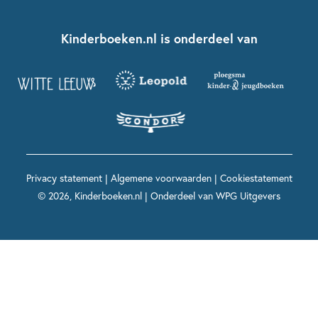
Kinderboeken klassiekers
Boekentips 7 - 9 jaar
Fien en Teun
Nationale Voorleesdagen
Contact
Kinderboeken.nl is onderdeel van
Kinderboeken diversiteit
Boekentips 9 - 12 jaar
Kikker
Griffels en Penselen
Advies op maat
Grappige kinderboeken
Boekentips 12+ jaar
Spekkie en Sproet
Woutertje Pieterse Prijs
Nieuwsbrief
Spannende kinderboeken
Boekentips 15+ jaar
Mees Kees
Kinderboeken top 10
Alle boeken per onderwerp
Voor volwassenen
De regels van Floor
Prentenboeken top 10
Privacy statement
|
Algemene voorwaarden
|
Cookiestatement
Maxi & Helium
© 2026, Kinderboeken.nl | Onderdeel van
WPG Uitgevers
Voor het onderwijs
Alle kinderboekenpersonages