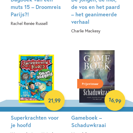
muts 15 – Droomreis
de vos en het paard
Parijs?!
– het geanimeerde
verhaal
Rachel Renée Russell
Charlie Mackesy
Hardcover
Hardcover
Prijswinnaar
16
,
21
,
99
99
Superkrachten voor
Gameboek –
je hoofd
Schaduwkraai