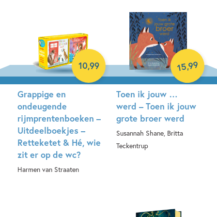
99
,
10
,
99
15
Grappige en
Toen ik jouw …
ondeugende
werd – Toen ik jouw
rijmprentenboeken –
grote broer werd
Uitdeelboekjes –
Susannah Shane, Britta
Retteketet & Hé, wie
Teckentrup
zit er op de wc?
Hardcover
Harmen van Straaten
Hardcover