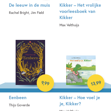
De leeuw in de muis
Kikker – Het vrolijke
voorleesboek van
Rachel Bright, Jim Field
Kikker
Hardcover
Max Velthuijs
Hardcover
99
9
,
99
,
13
Eenbeen
Kikker – Hoe voel je
je, Kikker?
Thijs Goverde