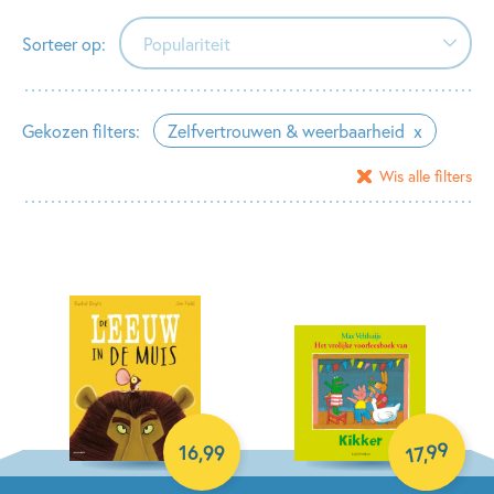
Sorteer op:
Populariteit
Populariteit
Gekozen filters:
Zelfvertrouwen & weerbaarheid
Verschijningsdatum
Wis alle filters
Alfabetisch (A-Z)
Alfabetisch (Z-A)
Prijs (oplopend)
Prijs (aflopend)
99
16
,
99
,
17