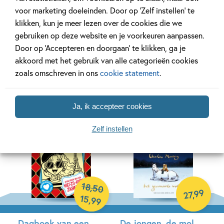
voor marketing doeleinden. Door op ‘Zelf instellen’ te
Maar hoe dan?! – Je
De mooiste vis van
klikken, kun je meer lezen over de cookies die we
lichaam is van jou
de zee
gebruiken op deze website en je voorkeuren aanpassen.
Door op ‘Accepteren en doorgaan’ te klikken, ga je
Philippine van der Goes,
Marcus Pfister
akkoord met het gebruik van alle categorieën cookies
Karin Middelburg, Agnes
zoals omschreven in ons
cookie statement
.
Hardcover
Loonstra
Hardcover
Ja, ik accepteer cookies
Zelf instellen
18
,
50
99
,
27
15
,
99
Dagboek van een
De jongen, de mol,