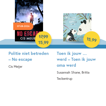
07-08-2026
17
,
99
15
,
99
15
,
99
Politie niet betreden
Toen ik jouw …
– No escape
werd – Toen ik jouw
oma werd
Cis Meijer
Susannah Shane, Britta
Hardcover
Teckentrup
Hardcover