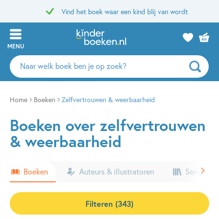
Vind het boek waar een kind blij van wordt
MENU
Zoeken
naar
boeken,
auteurs
Home
Boeken
Zelfvertrouwen & weerbaarheid
en
Boeken over zelfvertrouwen
uitgevers
& weerbaarheid
Boeken
Auteurs & illustratoren
Series & k
Filteren (343)