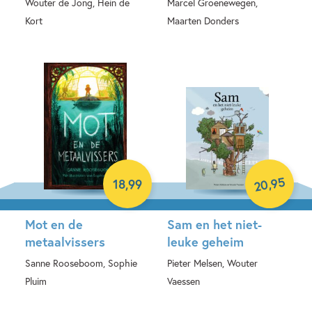
Wouter de Jong, Hein de
Marcel Groenewegen,
Kort
Maarten Donders
Hardcover
Hardcover
95
,
18
,
99
20
Mot en de
Sam en het niet-
metaalvissers
leuke geheim
Sanne Rooseboom, Sophie
Pieter Melsen, Wouter
Pluim
Vaessen
Hardcover
Hardcover