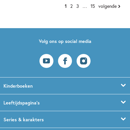
1
2
3
…
15
volgende
Volg ons op social media
Kinderboeken
Voorleesboeken
Leeftijdspagina’s
Prentenboeken
Boekentips 0 - 1,5 jaar
Series & karakters
Peuterboeken
Boekentips 1,5 - 3 jaar