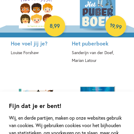
19
,
8
,
99
99
Hoe voel jij je?
Het puberboek
Louise Forshaw
Sanderijn van der Doef,
Marian Latour
Hardcover
Paperback
Fijn dat je er bent!
Wij, en derde partijen, maken op onze websites gebruik
van cookies. Wij gebruiken cookies voor het bijhouden
99
18
,
99
,
17
van statistieken, om voorkeuren op te slaan, maar ook