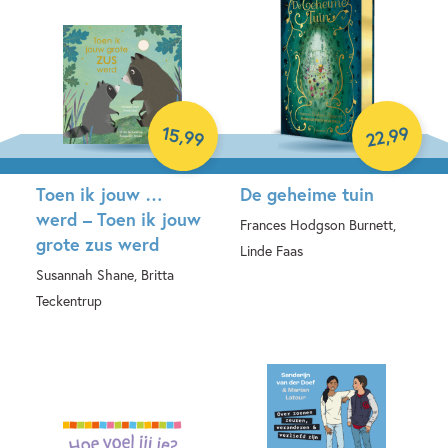
99
15
,
,
99
22
Toen ik jouw …
De geheime tuin
werd – Toen ik jouw
Frances Hodgson Burnett,
grote zus werd
Linde Faas
Susannah Shane, Britta
Hardcover
Teckentrup
Hardcover