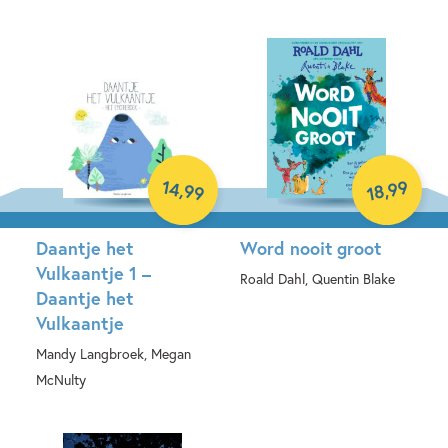
14
99
,
,
99
18
Daantje het
Word nooit groot
Vulkaantje 1 –
Roald Dahl, Quentin Blake
Daantje het
Vulkaantje
Hardcover
Mandy Langbroek, Megan
McNulty
Hardcover