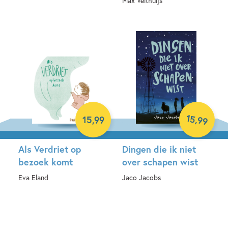
Max Velthuijs
E-book
Hardcover
15
,
15
,
99
99
Als Verdriet op
Dingen die ik niet
bezoek komt
over schapen wist
Eva Eland
Jaco Jacobs
Hardcover
Hardcover