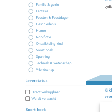
Familie & gezin
Lydi
Fantasie
E-
Feesten & Feestdagen
Geschiedenis
Humor
Non-fictie
Ontwikkeling kind
Soort boek
Spanning
Techniek & wetenschap
Vriendschap
Leverstatus
Kik
Direct verkrijgbaar
vre
Wordt verwacht
Max 
Soort boek