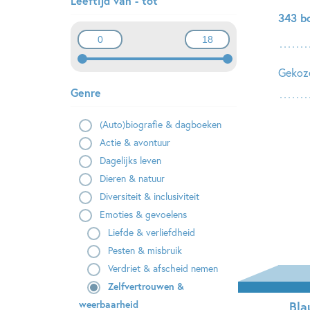
Leeftijd van - tot
343 b
Gekoze
Genre
(Auto)biografie & dagboeken
Actie & avontuur
Dagelijks leven
Dieren & natuur
Diversiteit & inclusiviteit
Emoties & gevoelens
Liefde & verliefdheid
Pesten & misbruik
Verdriet & afscheid nemen
Zelfvertrouwen &
weerbaarheid
Bla