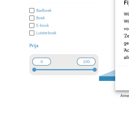
Fi
Ha
Badboek
Wi
Boek
Wi
E-book
vo
Luisterboek
‘Z
ge
Prijs
‘A
al
Ins
Anne
Ha