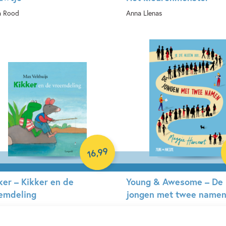
a Rood
Anna Llenas
book
Hardcover
99
,
16
ker – Kikker en de
Young & Awesome – De
emdeling
jongen met twee name
Velthuijs
Maggie Harcourt