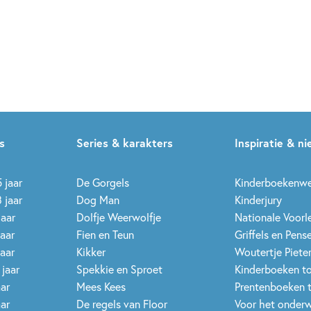
s
Series & karakters
Inspiratie & n
 jaar
De Gorgels
Kinderboekenw
 jaar
Dog Man
Kinderjury
jaar
Dolfje Weerwolfje
Nationale Voor
jaar
Fien en Teun
Griffels en Pens
jaar
Kikker
Woutertje Pieter
 jaar
Spekkie en Sproet
Kinderboeken t
aar
Mees Kees
Prentenboeken 
aar
De regels van Floor
Voor het onderw