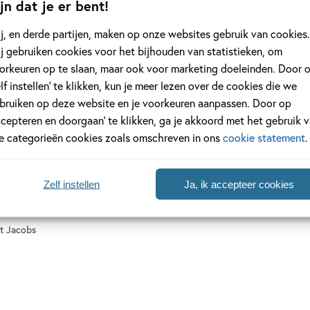
jn dat je er bent!
rdcover
E-book
j, en derde partijen, maken op onze websites gebruik van cookies.
j gebruiken cookies voor het bijhouden van statistieken, om
orkeuren op te slaan, maar ook voor marketing doeleinden. Door 
elf instellen’ te klikken, kun je meer lezen over de cookies die we
bruiken op deze website en je voorkeuren aanpassen. Door op
ccepteren en doorgaan’ te klikken, ga je akkoord met het gebruik 
le categorieën cookies zoals omschreven in ons
cookie statement
.
13
,
99
Zelf instellen
Ja, ik accepteer cookies
ta Girls
t Jacobs
rdcover