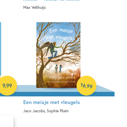
Max Velthuijs
E-book
16
,
9
,
99
99
Een meisje met vleugels
n
Jaco Jacobs, Sophie Pluim
Hardcover