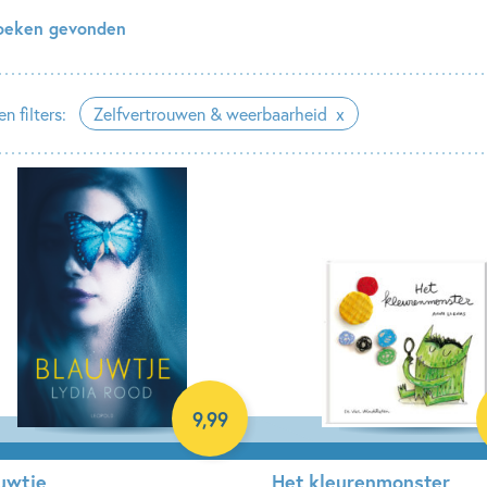
oeken gevonden
n filters:
Zelfvertrouwen & weerbaarheid
9
,
99
uwtje
Het kleurenmonster