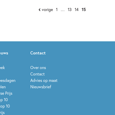
vorige
1
…
13
14
15
ieuws
Contact
eek
Over ons
Contact
leesdagen
Advies op maat
elen
Nieuwsbrief
se Prijs
op 10
top 10
ijs