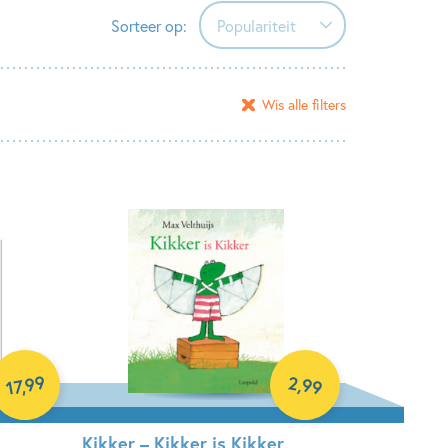
Sorteer op:
Populariteit
Populariteit
Wis alle filters
Verschijningsdatum
Alfabetisch (A-Z)
Alfabetisch (Z-A)
Prijs (oplopend)
Prijs (aflopend)
99
2
,
99
,
17
Kikker – Kikker is Kikker