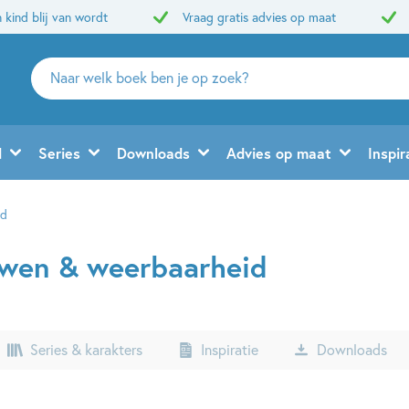
 kind blij van wordt
Vraag gratis advies op maat
Zoeken
naar
boeken,
auteurs
d
Series
Downloads
Advies op maat
Inspir
en
uitgevers
id
uwen & weerbaarheid
Series & karakters
Inspiratie
Downloads