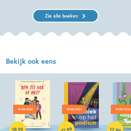
Zie alle boeken
Bekijk ook eens
19-08-2026
10-08-2026
10-08-2026
Hardcover
99
12
,
,
18
,
99
99
12
Hardcover
Hardcover