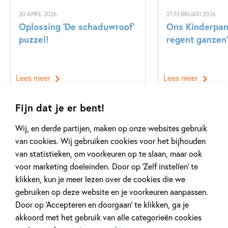
20 APRIL 2026
27 FEBRUARI 2026
Oplossing ‘De schaduwroof’
Ons Kinderpane
puzzel!
regent ganzen’
Lees meer
Lees meer
Fijn dat je er bent!
Bekijk alle artikelen
Wij, en derde partijen, maken op onze websites gebruik
van cookies. Wij gebruiken cookies voor het bijhouden
van statistieken, om voorkeuren op te slaan, maar ook
voor marketing doeleinden. Door op ‘Zelf instellen’ te
klikken, kun je meer lezen over de cookies die we
gebruiken op deze website en je voorkeuren aanpassen.
Meer van deze auteur
Door op ‘Accepteren en doorgaan’ te klikken, ga je
akkoord met het gebruik van alle categorieën cookies