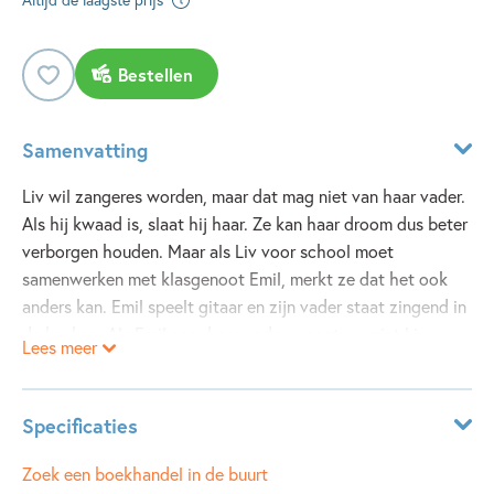
Bestellen
Samenvatting
Liv wil zangeres worden, maar dat mag niet van haar vader.
Als hij kwaad is, slaat hij haar. Ze kan haar droom dus beter
verborgen houden. Maar als Liv voor school moet
samenwerken met klasgenoot Emil, merkt ze dat het ook
anders kan. Emil speelt gitaar en zijn vader staat zingend in
de keuken. Als Emil naar haar vader vraagt, verzint Liv
Lees meer
leugen na leugen om haar geheim te verbergen.
Emil daagt Liv uit om samen op te treden op het
Specificaties
schoolfeest en ze groeien steeds verder naar elkaar toe. Liv
weet het zeker: ze is stapelverliefd! Maar de gemene Sacha
Leeftijdsindicatie:
8 - 12 jaar
Zoek een boekhandel in de buurt