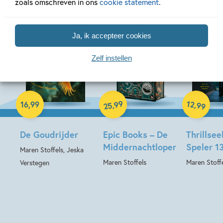
zoals omschreven in ons
cookie statement
.
Ja, ik accepteer cookies
Zelf instellen
Hardcover
Hardcover
Hardcover
99
12
,
,
16
,
99
99
25
De Goudrijder
Epic Books – De
Thrillsee
Middernachtloper
Speler 1
Maren Stoffels, Jeska
Maren Stoffels
Maren Stoff
Verstegen