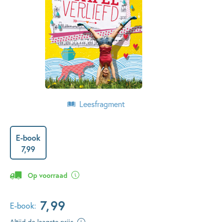
Leesfragment
E-book
7
,
99
Op voorraad
7
,
99
E-book:
Altijd de laagste prijs