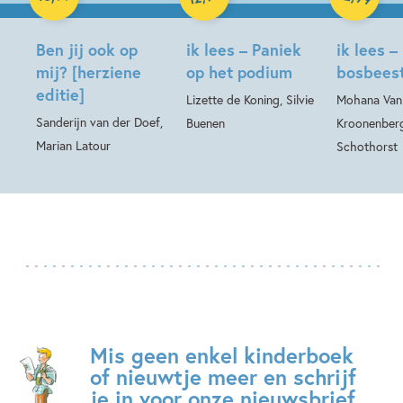
Ben jij ook op
ik lees – Paniek
ik lees –
mij? [herziene
op het podium
bosbees
editie]
Lizette de Koning, Silvie
Mohana Van
Sanderijn van der Doef,
Buenen
Kroonenberg
Marian Latour
Schothorst
Mis geen enkel kinderboek
of nieuwtje meer en schrijf
je in voor onze nieuwsbrief