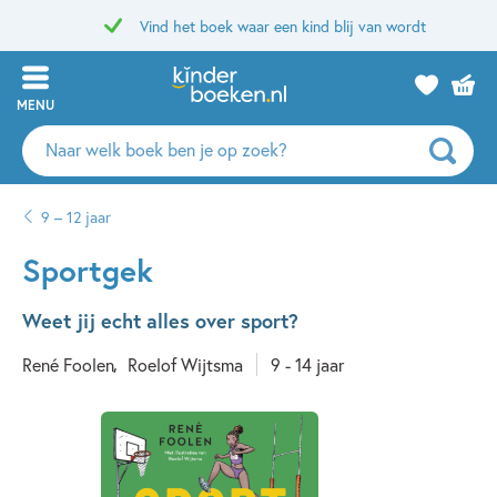
Vind het boek waar een kind blij van wordt
MENU
Zoeken
naar
boeken,
9 – 12 jaar
auteurs
en
Sportgek
uitgevers
Weet jij echt alles over sport?
René Foolen
Roelof Wijtsma
9 - 14 jaar