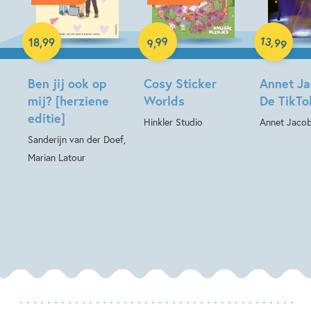
Paperback
Hardcover
Hardcover
13
99
,
18
,
99
99
,
9
Ben jij ook op
Cosy Sticker
Annet Ja
mij? [herziene
Worlds
De TikTo
editie]
Hinkler Studio
Annet Jaco
Sanderijn van der Doef,
Marian Latour