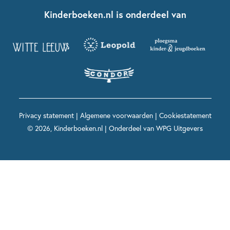
Fien en Teun
Nationale Voorleesdagen
Contact
Kinderboeken.nl is onderdeel van
Kinderboeken diversiteit
Boekentips 9 - 12 jaar
Kikker
Griffels en Penselen
Advies op maat
Grappige kinderboeken
Boekentips 12+ jaar
Spekkie en Sproet
Woutertje Pieterse Prijs
Nieuwsbrief
Spannende kinderboeken
Boekentips 15+ jaar
Mees Kees
Kinderboeken top 10
Alle boeken per onderwerp
Voor volwassenen
De regels van Floor
Prentenboeken top 10
Privacy statement
|
Algemene voorwaarden
|
Cookiestatement
Maxi & Helium
© 2026, Kinderboeken.nl | Onderdeel van
WPG Uitgevers
Voor het onderwijs
Alle kinderboekenpersonages