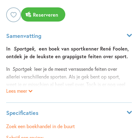
Reserveren
Samenvatting
In
Sportgek,
een boek van sportkenner René Foolen,
ontdek je de leukste en grappigste feiten over sport.
In
Sportgek
leer je de meest verrassende feiten over
allerlei verschillende sporten. Als je gek bent op sport,
weet je er misschien al heel veel over. Toch is er nog veel
Lees meer
meer te ontdekken! Waarom gaat de puntentelling in tennis
van 15 naar 30 en dan ineens naar 40? Waarom rijden
schaatsers altijd linksom? En waarom draagt de leider in de
Specificaties
Tour de France een gele trui? In dit boek vind je de
antwoorden op deze en nog veel meer vragen. Daarnaast
Leeftijdsindicatie:
9 - 14 jaar
Zoek een boekhandel in de buurt
lees je bijzondere en soms ontroerende sportverhalen,
ISBN:
9789493474796
Schrijf een review