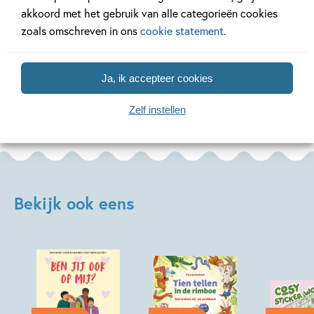
akkoord met het gebruik van alle categorieën cookies
Lees meer
Lees meer
zoals omschreven in ons
cookie statement
.
Ja, ik accepteer cookies
Bekijk alle artikelen
Zelf instellen
Bekijk ook eens