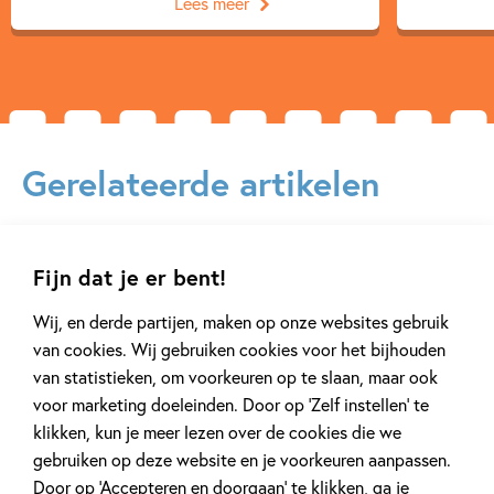
Lees meer
Sophie Hodge
Gerelateerde artikelen
Achtergrond
Kinderpanel
Fijn dat je er bent!
Wij, en derde partijen, maken op onze websites gebruik
van cookies. Wij gebruiken cookies voor het bijhouden
van statistieken, om voorkeuren op te slaan, maar ook
20 APRIL 2026
27 FEBRUARI 2026
voor marketing doeleinden. Door op ‘Zelf instellen’ te
Oplossing ‘De schaduwroof’
Ons Kinderpane
klikken, kun je meer lezen over de cookies die we
puzzel!
regent ganzen’
gebruiken op deze website en je voorkeuren aanpassen.
Door op ‘Accepteren en doorgaan’ te klikken, ga je