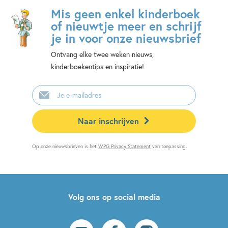
Mis geen enkel kinderboek
of nieuwtje meer en schrijf
je in voor onze nieuwsbrief
Ontvang elke twee weken nieuws,
kinderboekentips en inspiratie!
E-
mailadres
Naar inschrijven
Op onze nieuwsbrieven is het
WPG Privacy Statement
van toepassing.
Volg ons op social media