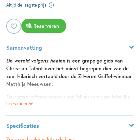
Altijd de laagste prijs
Reserveren
Samenvatting
De wereld volgens haaien
is een grappige gids van
Christian Talbot over het minst begrepen dier van de
zee. Hilarisch vertaald door de Zilveren Griffel-winnaar
Matthijs Meeuwsen.
De wereld volgens haaien
is een (bijna) compleet feitelijke
Lees meer
gids van Christian Talbot waarin je alles kan leren over de
wonderlijke wereld van haaien! Wist je dat er haaien zijn
die op land kunnen lopen? Of dat er haaien zijn die in het
Specificaties
donker licht geven? En dat er haaien rondzwemmen die
scheten laten om dieper te kunnen zwemmen? Duik met dit
Leeftijdsindicatie:
8 - 12 jaar
Zoek een boekhandel in de buurt