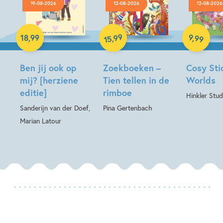
19-08-2026
12-08-2026
12-08-2026
Paperback
Hardcover
99
9
,
99
,
18
,
99
15
Hardcover
Ben jij ook op
Zoekboeken –
Cosy Sti
mij? [herziene
Tien tellen in de
Worlds
editie]
rimboe
Hinkler Stud
Sanderijn van der Doef,
Pina Gertenbach
Marian Latour