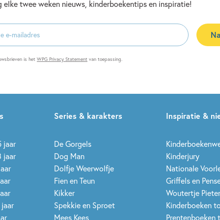
 elke twee weken nieuws, kinderboekentips en inspiratie!
Na
es
uwsbrieven is het
WPG Privacy Statement
van toepassing.
s
Series & karakters
Inspiratie & n
 jaar
De Gorgels
Kinderboekenw
 jaar
Dog Man
Kinderjury
jaar
Dolfje Weerwolfje
Nationale Voor
jaar
Fien en Teun
Griffels en Pens
jaar
Kikker
Woutertje Pieter
 jaar
Spekkie en Sproet
Kinderboeken t
aar
Mees Kees
Prentenboeken 