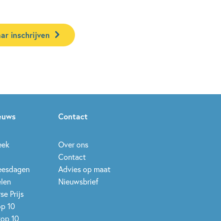
ar inschrijven
ieuws
Contact
eek
Over ons
Contact
leesdagen
Advies op maat
elen
Nieuwsbrief
se Prijs
op 10
top 10