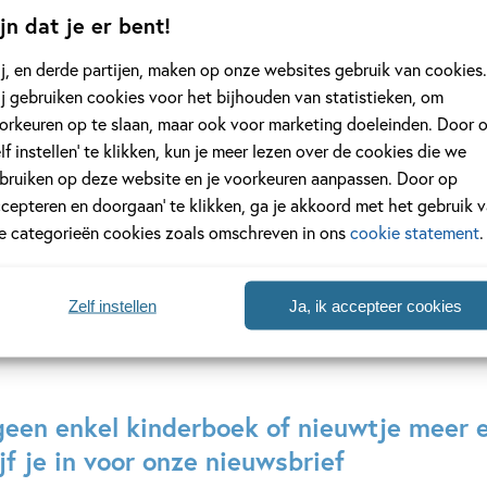
Hardcover
jn dat je er bent!
j, en derde partijen, maken op onze websites gebruik van cookies.
20
99
,
,
99
14
j gebruiken cookies voor het bijhouden van statistieken, om
orkeuren op te slaan, maar ook voor marketing doeleinden. Door 
3 –
Sportgek
Pop-up-bio’s 1
elf instellen’ te klikken, kun je meer lezen over de cookies die we
 voor
Vincent van 
René
bruiken op deze website en je voorkeuren aanpassen. Door op
Foolen,
Susie
ccepteren en doorgaan’ te klikken, ga je akkoord met het gebruik 
Roelof
Hodge,
le categorieën cookies zoals omschreven in ons
cookie statement
.
Wijtsma
Teresa
Bellón
Zelf instellen
Ja, ik accepteer cookies
geen enkel kinderboek of nieuwtje meer 
jf je in voor onze nieuwsbrief