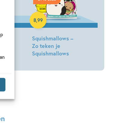
Paperback
8
,
99
op
 –
Squishmallows –
Gogh
Zo teken je
Squishmallows
van
Jazwares
en