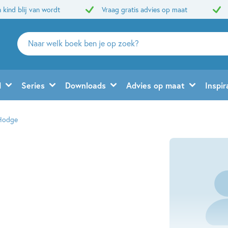
 kind blij van wordt
Vraag gratis advies op maat
Zoeken
naar
boeken,
auteurs
d
Series
Downloads
Advies op maat
Inspir
en
uitgevers
Hodge