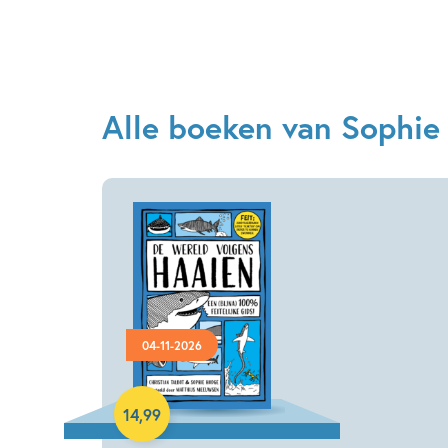
Alle boeken van Sophi
04-11-2026
Hardcover
14
,
99