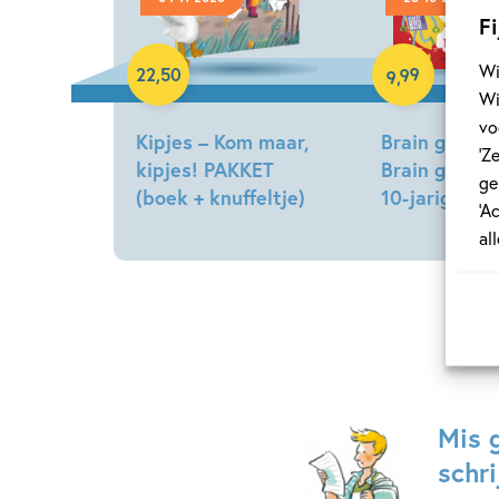
Hardcover
Paperback
Fi
Wi
99
22
,
50
,
9
Wi
vo
Kipjes – Kom maar,
Brain games 
‘Z
kipjes! PAKKET
Brain games
ge
(boek + knuffeltje)
10-jarigen
‘A
Hilde
Gareth
al
Peters
Moore
Mis 
schri