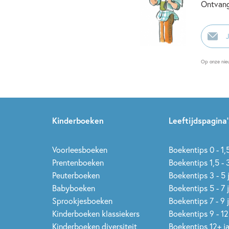
Ontvang
E-
mailadr
Op onze nie
Kinderboeken
Leeftijdspagina’
Voorleesboeken
Boekentips 0 - 1,5
Prentenboeken
Boekentips 1,5 - 3
Peuterboeken
Boekentips 3 - 5 
Babyboeken
Boekentips 5 - 7 
Sprookjesboeken
Boekentips 7 - 9 
Kinderboeken klassiekers
Boekentips 9 - 12
Kinderboeken diversiteit
Boekentips 12+ j