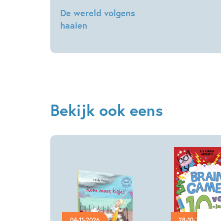
De wereld volgens
haaien
Christian
Talbot,
Sophie
Hodge
Bekijk ook eens
04-11-2026
28-10-2026