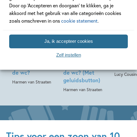
Door op ‘Accepteren en doorgaan’ te klikken, ga je
akkoord met het gebruik van alle categorieën cookies
zoals omschreven in ons
cookie statement
.
99
17
,
15
,
99
,
99
19
Hardcover
Hardcover
Hardcover
Grappige en
Grappige en
Muis – H
Ja, ik accepteer cookies
ondeugende
ondeugende
mooiste
Zelf instellen
rijmprentenboeken
rijmprentenboeken
voorlees
– Hé, wie zit er op
– Hé, wie zit er op
van Muis
de wc?
de wc? (Met
Lucy Cousin
geluidsbutton)
Harmen van Straaten
Harmen van Straaten
Tips voor een zoon van 10