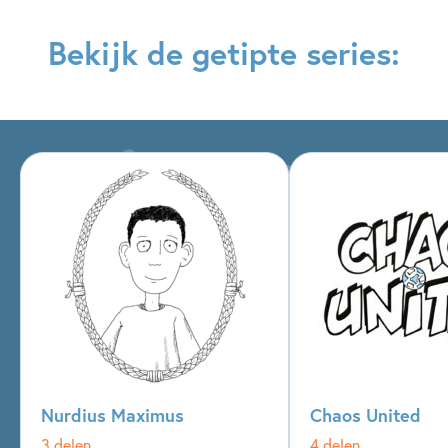
Bekijk de getipte series:
Nurdius Maximus
Chaos United
3 delen
4 delen