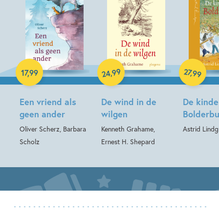
Hardcover
Hardcover
Hardcover
99
27
,
,
17
,
99
99
24
Een vriend als
De wind in de
De kinde
geen ander
wilgen
Bolderb
Oliver Scherz, Barbara
Kenneth Grahame,
Astrid Lindg
Scholz
Ernest H. Shepard