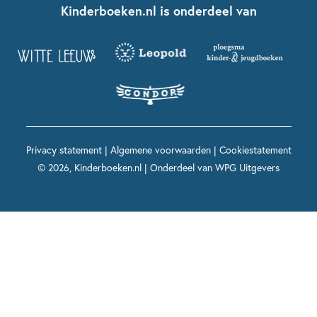
Nationale Voorleesdagen
Contact
Kinderboeken.nl is onderdeel van
Kinderboeken diversiteit
Boekentips 9 - 12 jaar
Kikker
Griffels en Penselen
Advies op maat
Grappige kinderboeken
Boekentips 12+ jaar
Spekkie en Sproet
Woutertje Pieterse Prijs
Nieuwsbrief
Spannende kinderboeken
Boekentips 15+ jaar
Mees Kees
Kinderboeken top 10
Alle boeken per onderwerp
Voor volwassenen
De regels van Floor
Prentenboeken top 10
Privacy statement
|
Algemene voorwaarden
|
Cookiestatement
Maxi & Helium
© 2026, Kinderboeken.nl | Onderdeel van
WPG Uitgevers
Voor het onderwijs
Alle kinderboekenpersonages