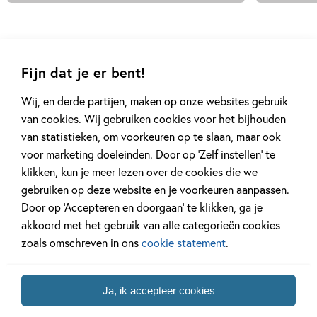
Fijn dat je er bent!
Gerelateerde artikelen
Wij, en derde partijen, maken op onze websites gebruik
van cookies. Wij gebruiken cookies voor het bijhouden
van statistieken, om voorkeuren op te slaan, maar ook
Achtergrond
Kinderpanel
voor marketing doeleinden. Door op ‘Zelf instellen’ te
klikken, kun je meer lezen over de cookies die we
gebruiken op deze website en je voorkeuren aanpassen.
Door op ‘Accepteren en doorgaan’ te klikken, ga je
akkoord met het gebruik van alle categorieën cookies
20 APRIL 2026
27 FEBRUARI 2026
zoals omschreven in ons
cookie statement
.
Oplossing ‘De schaduwroof’
Ons Kinderpane
puzzel!
regent ganzen’
Ja, ik accepteer cookies