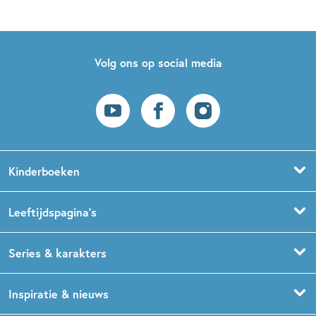
Volg ons op social media
Kinderboeken
Voorleesboeken
Leeftijdspagina’s
Prentenboeken
Boekentips 0 - 1,5 jaar
Series & karakters
Peuterboeken
Boekentips 1,5 - 3 jaar
De Gorgels
Inspiratie & nieuws
Babyboeken
Boekentips 3 - 5 jaar
Dog Man