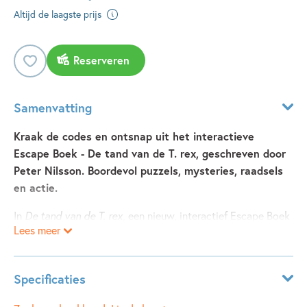
Altijd de laagste prijs
Reserveren
Samenvatting
Kraak de codes en ontsnap uit het interactieve
Escape Boek - De tand van de T. rex, geschreven door
Peter Nilsson. Boordevol puzzels, mysteries, raadsels
en actie.
In
De tand van de T. rex
, een nieuw, interactief Escape Boek
Lees meer
van Peter Nilsson, mogen Nowi en haar klas als een van de
eerste bezoekers naar het net geopende smART-museum,
waar alles wordt bestuurd door een uniek en extreem
Specificaties
geavanceerd computer-programma. Heel cool, maar Nowi
vindt het ook een beetje eng dat er geen enkel ander mens