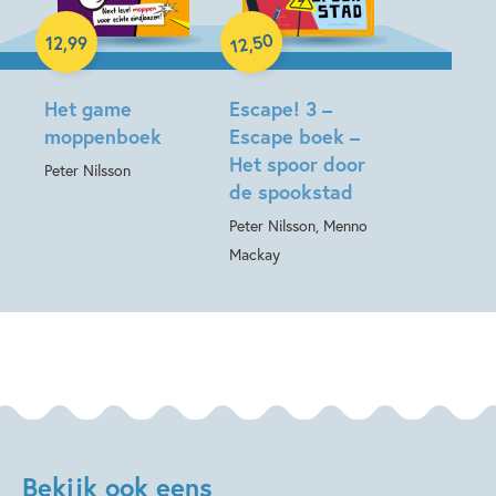
Hardcover
50
12
,
99
,
12
Paperback
Het game
Escape! 3 –
moppenboek
Escape boek –
Het spoor door
Peter Nilsson
de spookstad
Peter Nilsson, Menno
Mackay
Bekijk ook eens