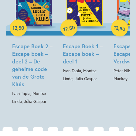
Menno Mackay
Paperback
Paperback
50
12
,
12
,
50
,
50
12
Paperback
Escape Boek 2 –
Escape Boek 1 –
Escape B
Escape boek –
Escape boek –
Escape b
deel 2 – De
deel 1
Verdwaal
geheime code
Ivan Tapia, Montse
Peter Nilss
van de Grote
Linde, Júlia Gaspar
Mackay
Kluis
Ivan Tapia, Montse
Linde, Júlia Gaspar