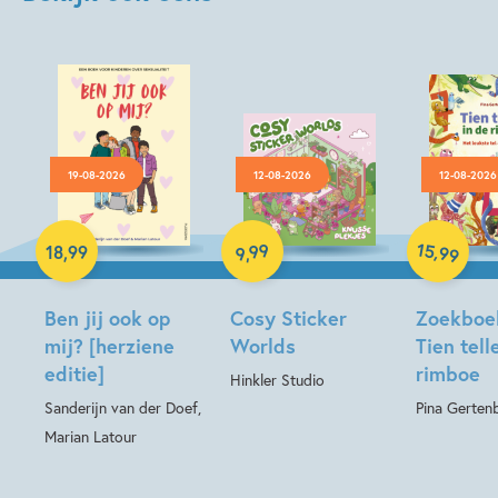
19-08-2026
12-08-2026
12-08-2026
Paperback
Hardcover
15
99
,
18
,
99
99
,
9
Hardcover
Ben jij ook op
Cosy Sticker
Zoekboe
mij? [herziene
Worlds
Tien tell
editie]
rimboe
Hinkler Studio
Sanderijn van der Doef,
Pina Gerten
Marian Latour