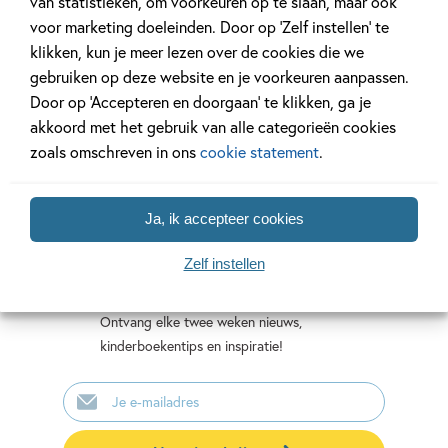
van statistieken, om voorkeuren op te slaan, maar ook
10-jarigen
Gogh
Christian
voor marketing doeleinden. Door op ‘Zelf instellen’ te
Talbot,
Gareth
Susie
klikken, kun je meer lezen over de cookies die we
Sophie
Moore
Hodge,
gebruiken op deze website en je voorkeuren aanpassen.
Hodge
Teresa
Door op ‘Accepteren en doorgaan’ te klikken, ga je
Bellón
akkoord met het gebruik van alle categorieën cookies
zoals omschreven in ons
cookie statement
.
Ja, ik accepteer cookies
Mis geen enkel kinderboek
of nieuwtje meer en schrijf
Zelf instellen
je in voor onze nieuwsbrief
Ontvang elke twee weken nieuws,
kinderboekentips en inspiratie!
E-
mailadres