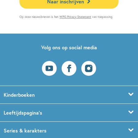
Naar inschrijven
Op onze nieuwsbrieven is het
WPG Privacy Statement
van toepassing.
Volg ons op social media
Kinderboeken
Voorleesboeken
Leeftijdspagina’s
Prentenboeken
Boekentips 0 - 1,5 jaar
Series & karakters
Peuterboeken