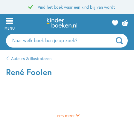
Vind het boek waar een kind blij van wordt
MENU
Zoeken
naar
boeken,
Auteurs & illustratoren
auteurs
en
René Foolen
uitgevers
Lees meer