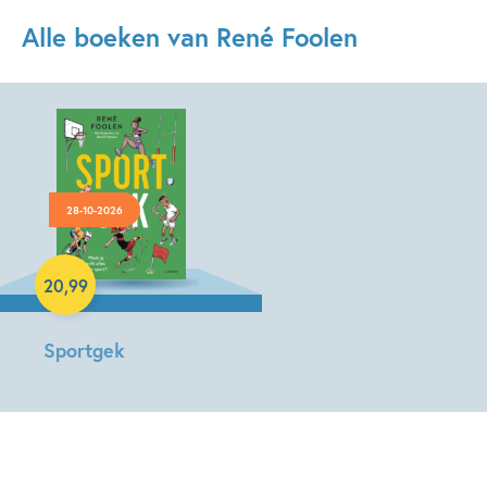
Alle boeken van René Foolen
28-10-2026
Hardcover
20
,
99
Sportgek
René
Foolen,
Roelof
Wijtsma