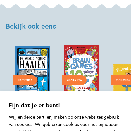
Bekijk ook eens
04-11-2026
28-10-2026
21-10-2026
Hardcover
Paperback
Hardcover
14
99
,
14
,
99
99
,
9
Fijn dat je er bent!
Wij, en derde partijen, maken op onze websites gebruik
De wereld
Brain games 3 –
Pop-up-bi
van cookies. Wij gebruiken cookies voor het bijhouden
volgens haaien
Brain games voor
Vincent 