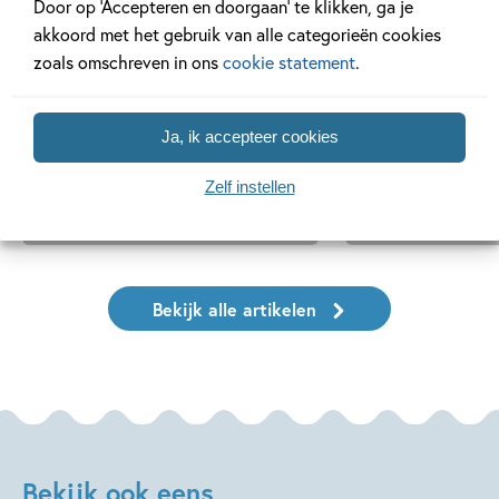
Door op ‘Accepteren en doorgaan’ te klikken, ga je
akkoord met het gebruik van alle categorieën cookies
zoals omschreven in ons
cookie statement
.
14 SEPTEMBER 2025
12 MAART 2025
Ons Kinderpanel leest: ‘De
Ben jij al klaa
blauwevinvistemster’
Week van het 
Ja, ik accepteer cookies
Zelf instellen
Lees meer
Lees meer
Bekijk alle artikelen
Bekijk ook eens