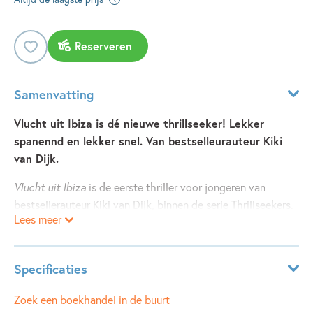
Reserveren
Samenvatting
Vlucht uit Ibiza is dé nieuwe thrillseeker! Lekker
spanennd en lekker snel. Van bestselleurauteur Kiki
van Dijk.
Vlucht uit Ibiza
is de eerste thriller voor jongeren van
bestsellerauteur Kiki van Dijk, binnen de serie Thrillseekers.
Lees meer
In haar jeugdthriller wonen Okke en Jesse op Ibiza. Hun
vader is een wereldberoemde dj. Plotseling moeten ze
terugverhuizen naar Nederland. De ochtend na hun
Specificaties
verhuizing verdwijnt hun vader spoorloos. Okke en Jesse
gaan op zoek. In de donkere bossen van de Achterhoek
Leeftijdsindicatie:
13 - 15 jaar
Zoek een boekhandel in de buurt
komen ze op het spoor van een criminele bende. En ineens