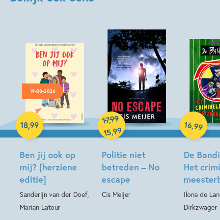
19-08-2026
Hardcover
99
,
17
Hardcover
Hardcover
16
,
18
,
99
99
99
,
15
Ben jij ook op
Politie niet
De Bandin
mij? [herziene
betreden – No
Het crim
editie]
escape
meesterb
Sanderijn van der Doef,
Cis Meijer
Ilona de La
Marian Latour
Dirkzwager