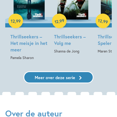
Hardcover
Hardcover
Hardcover
99
12
,
,
12
,
99
99
12
Thrillseekers –
Thrillseekers –
Thrillsee
Het meisje in het
Volg me
Speler 1
meer
Shanna de Jong
Maren Stoff
Pamela Sharon
Meer over deze serie
Over de auteur