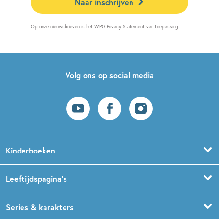
Naar inschrijven
Op onze nieuwsbrieven is het
WPG Privacy Statement
van toepassing.
Volg ons op social media
Kinderboeken
Voorleesboeken
Leeftijdspagina’s
Prentenboeken
Boekentips 0 - 1,5 jaar
Series & karakters
Peuterboeken