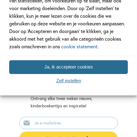
van statistieken, om voorkeuren op te slaan, maar ook
10-jarigen
Gogh
Christian
voor marketing doeleinden. Door op ‘Zelf instellen’ te
Talbot,
Gareth
Susie
klikken, kun je meer lezen over de cookies die we
Sophie
Moore
Hodge,
gebruiken op deze website en je voorkeuren aanpassen.
Hodge
Teresa
Door op ‘Accepteren en doorgaan’ te klikken, ga je
Bellón
akkoord met het gebruik van alle categorieën cookies
zoals omschreven in ons
cookie statement
.
Ja, ik accepteer cookies
Mis geen enkel kinderboek
of nieuwtje meer en schrijf
Zelf instellen
je in voor onze nieuwsbrief
Ontvang elke twee weken nieuws,
kinderboekentips en inspiratie!
E-
mailadres