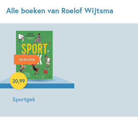
Alle boeken van Roelof Wijtsma
28-10-2026
Hardcover
20
,
99
Sportgek
René
Foolen,
Roelof
Wijtsma