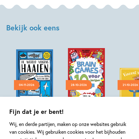
Bekijk ook eens
04-11-2026
28-10-2026
21-10-2026
Hardcover
Paperback
Hardcover
14
99
,
14
,
99
99
,
9
Fijn dat je er bent!
Wij, en derde partijen, maken op onze websites gebruik
De wereld
Brain games 3 –
Pop-up-bi
van cookies. Wij gebruiken cookies voor het bijhouden
volgens haaien
Brain games voor
Vincent 