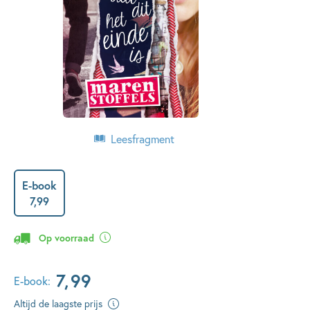
Leesfragment
E-book
7
,
99
Op voorraad
7
,
99
E-book:
Altijd de laagste prijs