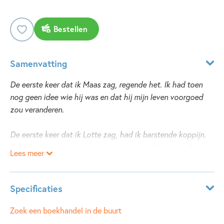
Bestellen
Samenvatting
De eerste keer dat ik Maas zag, regende het. Ik had toen
nog geen idee wie hij was en dat hij mijn leven voorgoed
zou veranderen.
De eerste keer dat ik Lotte zag, had ik barstende koppijn.
Ik had toen nog geen idee wie ze was en dat ze mijn leven
Lees meer
voorgoed zou veranderen.
Lotte ontmoet de dakloze Maas in een verlaten gebouw.
Specificaties
Waardoor is hij op straat beland? Lottes nieuwsgierigheid
slaat om in angst als ze Maas beter leert kennen. Als hij
Leeftijdsindicatie:
15 - 18 jaar
Zoek een boekhandel in de buurt
haar dierbare medaillon in handen krijgt, moet Lotte alles