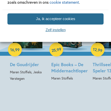
zoals omschreven in ons
cookie statement
.
Ja, ik accepteer cookies
Zelf instellen
Hardcover
Hardcover
Hardcover
99
12
,
,
16
,
99
99
25
De Goudrijder
Epic Books – De
Thrillsee
Middernachtloper
Speler 1
Maren Stoffels, Jeska
Maren Stoffels
Maren Stoff
Verstegen