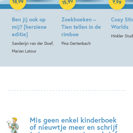
99
9
,
99
,
18
,
99
15
Ben jij ook op
Zoekboeken –
Cosy Sti
mij? [herziene
Tien tellen in de
Worlds
editie]
rimboe
Hinkler Stud
Sanderijn van der Doef,
Pina Gertenbach
Marian Latour
Mis geen enkel kinderboek
of nieuwtje meer en schrijf