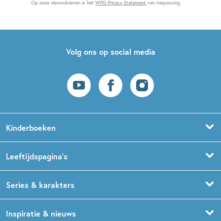
Op onze nieuwsbrieven is het
WPG Privacy Statement
van toepassing.
Volg ons op social media
Kinderboeken
Voorleesboeken
Leeftijdspagina’s
Prentenboeken
Boekentips 0 - 1,5 jaar
Series & karakters
Peuterboeken
Boekentips 1,5 - 3 jaar
De Gorgels
Inspiratie & nieuws
Babyboeken