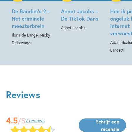
De Bandini’s 2 –
Annet Jacobs –
Hoe ik p
Het criminele
De TikTok Dans
ongeluk 
meesterbrein
internet
Annet Jacobs
verwoes
Ilona de Lange, Micky
Adam Beale
Dirkzwager
Lancett
Reviews
4.5
/5
2 reviews
Schrijf een
recensie