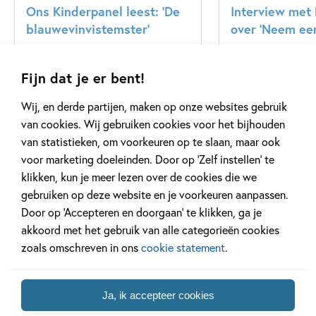
Ons Kinderpanel leest: ‘De
Interview met
blauwevinvistemster’
over ‘Neem een
Fijn dat je er bent!
Lees meer
Lees meer
Wij, en derde partijen, maken op onze websites gebruik
van cookies. Wij gebruiken cookies voor het bijhouden
van statistieken, om voorkeuren op te slaan, maar ook
Bekijk alle artikelen
voor marketing doeleinden. Door op ‘Zelf instellen’ te
klikken, kun je meer lezen over de cookies die we
gebruiken op deze website en je voorkeuren aanpassen.
Door op ‘Accepteren en doorgaan’ te klikken, ga je
akkoord met het gebruik van alle categorieën cookies
zoals omschreven in ons
cookie statement
.
Meer van deze auteur
Ja, ik accepteer cookies