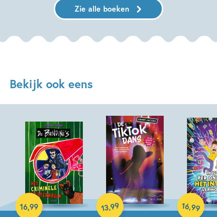
Zie alle boeken
Bekijk ook eens
Hardcover
Hardcover
99
16
,
,
16
,
99
99
13
Hardcover