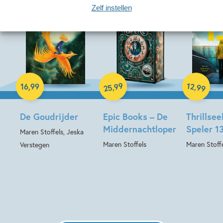
Zelf instellen
Hardcover
Hardcover
Hardcover
99
12
,
,
16
,
99
99
25
De Goudrijder
Epic Books – De
Thrillsee
Middernachtloper
Speler 1
Maren Stoffels, Jeska
Maren Stoffels
Maren Stoff
Verstegen