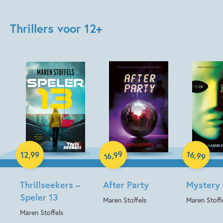
Thrillers voor 12+
Paperback
Paperback
Hardcover
99
16
,
,
12
,
99
99
16
Thrillseekers –
After Party
Mystery
Speler 13
Maren Stoffels
Maren Stoff
Maren Stoffels