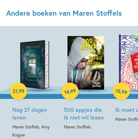
Andere boeken van Maren Stoffels
Hardcover
Hardcover
Hardcover
99
15
,
,
21
,
99
99
14
Nog 27 dagen
500 appjes die
Ik moet 
leven
ik niet wil lezen
Maren Stoff
Maren Stoffels, Amy
Maren Stoffels
Kuijper