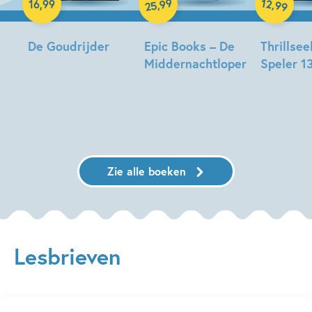
99
12
,
,
16
,
99
99
25
De Goudrijder
Epic Books – De
Thrillsee
Middernachtloper
Speler 1
Maren
Stoffels,
Maren
Maren
Jeska
Stoffels
Stoffels
Verstegen
Zie alle boeken
Lesbrieven