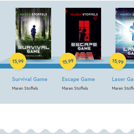
de prijs Beste boek voor Jongeren.
Hardcover
Hardcover
Hardcover
99
15
,
,
15
,
99
99
15
Survival Game
Escape Game
Laser G
Maren Stoffels
Maren Stoffels
Maren Stoff