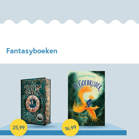
Fantasyboeken
Hardcover
Hardcover
99
,
25
,
99
16