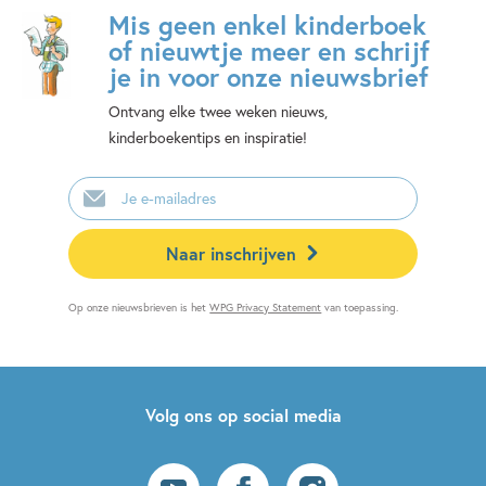
Mis geen enkel kinderboek
of nieuwtje meer en schrijf
je in voor onze nieuwsbrief
Ontvang elke twee weken nieuws,
kinderboekentips en inspiratie!
E-
mailadres
Naar inschrijven
Op onze nieuwsbrieven is het
WPG Privacy Statement
van toepassing.
Volg ons op social media