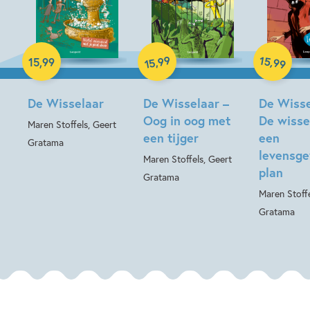
Hardcover
99
15
Hardcover
,
,
15
,
99
99
15
Hardcover
De Wisselaar
De Wisselaar –
De Wisse
Oog in oog met
De wisse
Maren Stoffels, Geert
een tijger
een
Gratama
levensge
Maren Stoffels, Geert
plan
Gratama
Maren Stoffe
Gratama