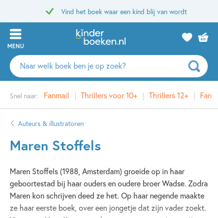
Vind het boek waar een kind blij van wordt
MENU
Zoeken
naar
boeken,
Fanmail
Thrillers voor 10+
Thrillers 12+
Fant
Snel naar:
auteurs
en
uitgevers
Auteurs & illustratoren
Maren Stoffels
Maren Stoffels (1988, Amsterdam) groeide op in haar
geboortestad bij haar ouders en oudere broer Wadse. Zodra
Maren kon schrijven deed ze het. Op haar negende maakte
ze haar eerste boek, over een jongetje dat zijn vader zoekt.