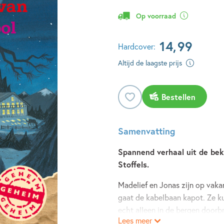
Op voorraad
14
,
99
Hardcover:
Altijd de laagste prijs
Bestellen
Samenvatting
Spannend verhaal uit de be
Stoffels.
Madelief en Jonas zijn op vakan
gaat de kabelbaan kapot. Ze k
echt alleen in de bergen doorb
Lees meer
de bomen. Maar wat is dat voo