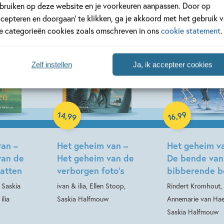
bruiken op deze website en je voorkeuren aanpassen. Door op
ccepteren en doorgaan’ te klikken, ga je akkoord met het gebruik 
le categorieën cookies zoals omschreven in ons
cookie statement
.
Zelf instellen
Ja, ik accepteer cookies
Hardcover
Hardcover
14
99
,
,
99
16
van –
Het geheim van –
Het geheim v
van de
Het geheim van de
De bende van
atten
verborgen foto’s
bibberende b
 Saskia
ivan & ilia, Ellen Stoop,
Rindert Kromhout,
ilia
Saskia Halfmouw
Annemarie van Hae
Saskia Halfmouw