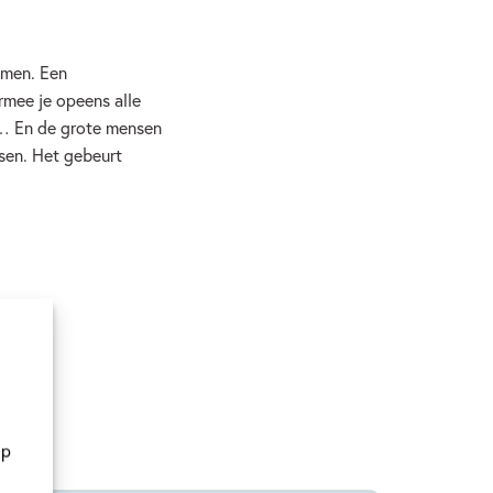
omen. Een
mee je opeens alle
… En de grote mensen
ssen. Het gebeurt
op