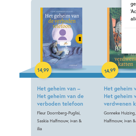
ge
‘A
al
Hardcover
Hardcover
99
,
14
,
99
14
Het geheim van –
Het geheim 
Het geheim van de
Het geheim 
verboden telefoon
verdwenen k
Fleur Doornberg-Puglisi,
Gonneke Huizing,
Saskia Halfmouw, ivan &
Halfmouw, ivan & 
ilia