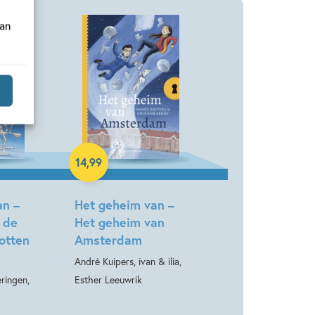
van
Hardcover
14
,
99
an –
Het geheim van –
 de
Het geheim van
otten
Amsterdam
André Kuipers, ivan & ilia,
ringen,
Esther Leeuwrik