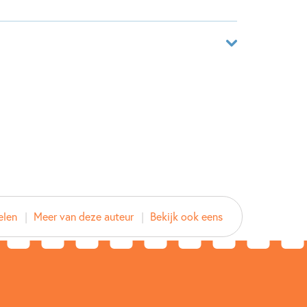
aar
25875459
ver
toffels
ilia, Saskia Halfmouw
elen
Meer van deze auteur
Bekijk ook eens
d
2018