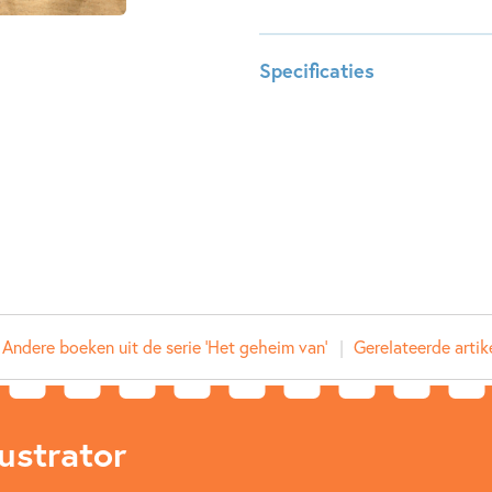
Specificaties
Leeftijdsindicatie:
8 - 10 j
ISBN:
97890
NUR:
282
Type:
Hardco
Auteur(s):
Maren S
Illustrator:
ivan & 
Prijs:
14
,
99
Andere boeken uit de serie 'Het geheim van'
Aantal pagina's:
Gerelateerde artik
112
Uitgever:
Leopol
Verschijningsdatum:
06-06-
ustrator
Kenmerken van dit boek