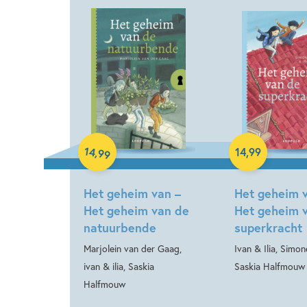
Hardcover
Hardcover
14
,
14
,
99
99
Het geheim van –
Het geheim 
Het geheim van de
Het geheim 
natuurbende
superkracht
Marjolein van der Gaag,
Ivan & Ilia, Simon
ivan & ilia, Saskia
Saskia Halfmouw
Halfmouw