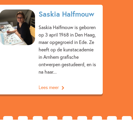
Actie & avontuur
Broers & zussen
Saskia Halfmouw
gezin
Op & rond school
Vriendschap
Maren Stoffels
ivan & ilia
Saskia Halfmouw is geboren
op 3 april 1968 in Den Haag,
ia
maar opgegroeid in Ede. Ze
heeft op de kunstacademie
in Arnhem grafische
ontwerpen gestudeerd, en is
na haar...
Lees meer