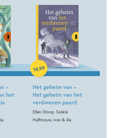
Hardcover
99
,
14
an –
Het geheim van –
an het
Het geheim van het
is
verdwenen paard
Ellen Stoop, Saskia
ia
Halfmouw, ivan & ilia