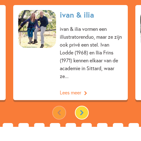
7 – 9 jaar
9 – 12 jaar
ivan & ilia
Dagelijks leven
Familie & 
Zelfvertrouwen & weerbaarheid
ivan & ilia vormen een
illustratorenduo, maar ze zijn
Saskia Halfmouw
ivan & il
ook privé een stel. Ivan
Lodde (1968) en Ilia Frins
(1971) kennen elkaar van de
academie in Sittard, waar
ze...
Lees meer