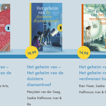
Hardcover
99
14
,
,
99
14
Hardcover
van –
Het geheim van –
Het geheim v
van de
Het geheim van de
Het geheim v
duistere
verdwenen hu
diamantroof
e Arts,
Rian Visser, Saskia
Marjolein van der Gaag,
Halfmouw, ivan & il
Saskia Halfmouw, ivan &
ilia