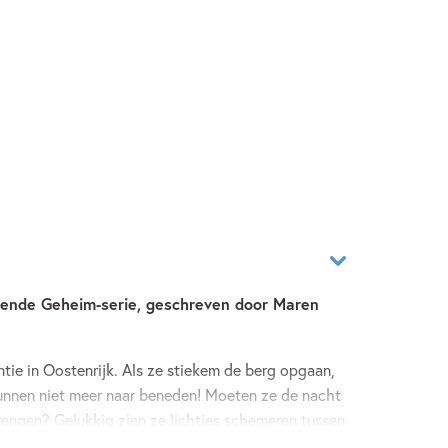
kende Geheim-serie, geschreven door Maren
tie in Oostenrijk. Als ze stiekem de berg opgaan,
unnen niet meer naar beneden! Moeten ze de nacht
rengen? Gelukkig zien ze lichtjes schemeren tussen
r een gebouw? En wat doen al die kinderen daar?