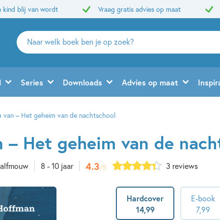
 kind blij van wordt
Vraag gratis advies op maat
Zoeken
naar
boeken,
auteurs
d
Series
Downloads
Advies op maat
Inspir
en
uitgevers
 van – Het geheim van de nachtschool
 – Het geheim van de nach
4.3
Halfmouw
8 - 10 jaar
3 reviews
/5
Hardcover
E-book
14
,
99
7
,
99