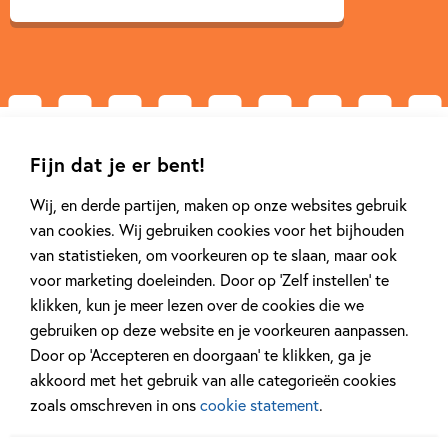
Gerelateerde artikelen
Fijn dat je er bent!
Wij, en derde partijen, maken op onze websites gebruik
van cookies. Wij gebruiken cookies voor het bijhouden
Kinderpanel
Nieuws
van statistieken, om voorkeuren op te slaan, maar ook
voor marketing doeleinden. Door op ‘Zelf instellen’ te
klikken, kun je meer lezen over de cookies die we
gebruiken op deze website en je voorkeuren aanpassen.
Door op ‘Accepteren en doorgaan’ te klikken, ga je
14 SEPTEMBER 2025
12 MAART 2025
Ons Kinderpanel leest: ‘De
Ben jij al klaa
akkoord met het gebruik van alle categorieën cookies
blauwevinvistemster’
Week van het 
zoals omschreven in ons
cookie statement
.