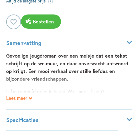
Altijd de laagste prijs
Bestellen
Samenvatting
Gevoelige jeugdroman over een meisje dat een tekst
schrijft op de wc-muur, en daar onverwacht antwoord
op krijgt. Een mooi verhaal over stille liefdes en
bijzondere vriendschappen.
Ik ben verliefd op mijn leraar. Wat moet ik nou?
Lees meer
Amber is hopeloos verliefd als ze deze kreet op een wc-
muur op school schrijft.
Specificaties
Tot haar grote verbazing reageert er iemand op haar
noodkreet.
Leeftijdsindicatie:
11 - 15 jaar
Al gauw wordt deze onbekende de enige aan wie ze via de