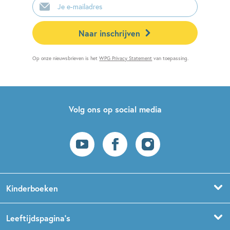
mailadres
Naar inschrijven
Op onze nieuwsbrieven is het
WPG Privacy Statement
van toepassing.
Volg ons op social media
Kinderboeken
Voorleesboeken
Leeftijdspagina’s