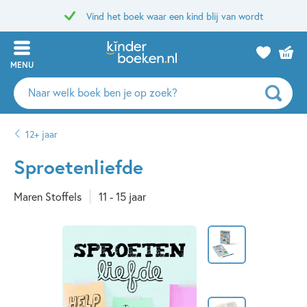
Vind het boek waar een kind blij van wordt
MENU
Zoeken
naar
boeken,
12+ jaar
auteurs
en
Sproetenliefde
uitgevers
Maren Stoffels
11 - 15 jaar