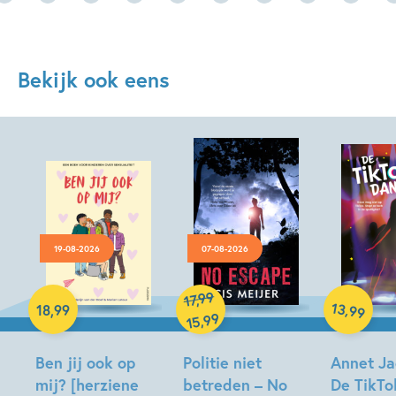
Bekijk ook eens
19-08-2026
07-08-2026
Hardcover
Hardcover
99
,
17
Hardcover
13
,
18
,
99
99
99
,
15
Ben jij ook op
Politie niet
Annet Ja
mij? [herziene
betreden – No
De TikTo