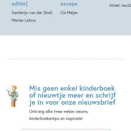
editie]
escape
Annet Jaco
Sanderijn van der Doef,
Cis Meijer
Marian Latour
Mis geen enkel kinderboek
of nieuwtje meer en schrijf
je in voor onze nieuwsbrief
Ontvang elke twee weken nieuws,
kinderboekentips en inspiratie!
E-