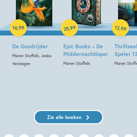
Hardcover
Hardcover
Hardcover
99
12
,
,
16
,
99
99
25
De Goudrijder
Epic Books – De
Thrillsee
Middernachtloper
Speler 1
Maren Stoffels, Jeska
Maren Stoffels
Maren Stoff
Verstegen
Zie alle boeken