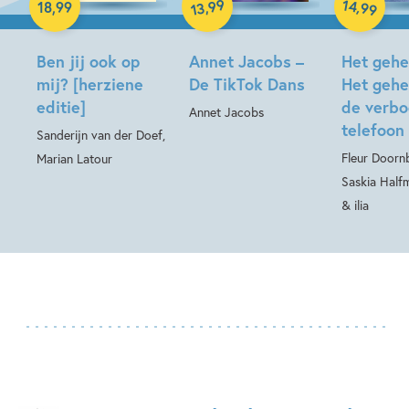
99
14
,
,
18
,
99
99
13
Hardcover
Ben jij ook op
Annet Jacobs –
Het gehe
mij? [herziene
De TikTok Dans
Het gehe
editie]
de verb
Annet Jacobs
telefoon
Sanderijn van der Doef,
Fleur Doornb
Marian Latour
Saskia Half
& ilia