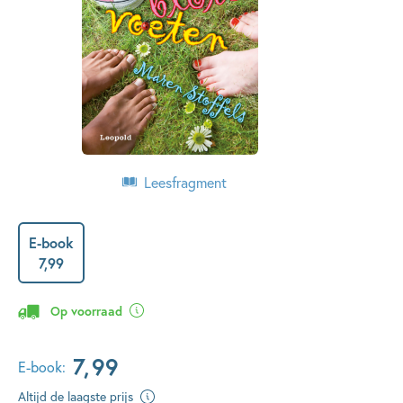
Leesfragment
E-book
7
,
99
Op voorraad
7
,
99
E-book:
Altijd de laagste prijs