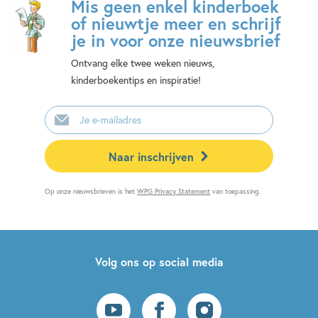
Mis geen enkel kinderboek
of nieuwtje meer en schrijf
je in voor onze nieuwsbrief
Ontvang elke twee weken nieuws,
kinderboekentips en inspiratie!
E-
mailadres
Naar inschrijven
Op onze nieuwsbrieven is het
WPG Privacy Statement
van toepassing.
Volg ons op social media