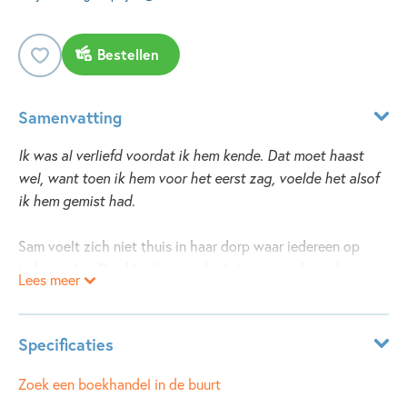
Bestellen
Samenvatting
Ik was al verliefd voordat ik hem kende. Dat moet haast
wel, want toen ik hem voor het eerst zag, voelde het alsof
ik hem gemist had.
Sam voelt zich niet thuis in haar dorp waar iedereen op
iedereen let. Dus kleedt ze zich als jongen en knipt haar
Lees meer
haren tot stekeltjes. Wie haar nu nog Samantha durft te
noemen...
Specificaties
Sam is bij niemand zichzelf. Totdat ze de nieuwe
buurjongen ontmoet. En dan is er ook nog de stille Elsa, die
Leeftijdsindicatie:
10 - 15 jaar
Zoek een boekhandel in de buurt
de hele zomer lang niet wil zwemmen. Sam raakt met