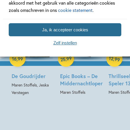
akkoord met het gebruik van alle categorieën cookies
zoals omschreven in ons
cookie statement
.
Ja, ik accepteer cookies
Zelf instellen
Hardcover
Hardcover
Hardcover
99
12
,
,
16
,
99
99
25
De Goudrijder
Epic Books – De
Thrillsee
Middernachtloper
Speler 1
Maren Stoffels, Jeska
Maren Stoffels
Maren Stoff
Verstegen