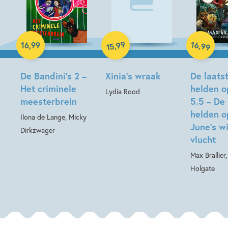
Paperback
Hardcover
99
16
,
,
16
,
99
99
15
Hardcover
De Bandini’s 2 –
Xinia’s wraak
De laats
Het criminele
helden o
Lydia Rood
meesterbrein
5.5 – De 
helden o
Ilona de Lange, Micky
June’s w
Dirkzwager
vlucht
Max Brallier
Holgate