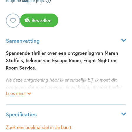
Altijd de laagste prijs
Bestellen
Samenvatting
Spannende thriller over een ontgroening van Maren
Stoffels, bekend van Escape Room, Fright Night en
Room Service.
Na deze ontgroening hoor ik er eindelijk bij. Ik moet dit
overleven, dat moet gewoon. Ik wil hierbij, ik móét hierbij.
Lees meer
Ris en Megan doen mee aan de ontgroening van een
studentenvereniging. Wie volhoudt, heeft vrienden voor
Specificaties
het leven. De ouderejaars bedenken wrede, ronduit
gevaarlijke opdrachten. Het hoogtepunt is de laatste dag
Leeftijdsindicatie:
13 - 25 jaar
Zoek een boekhandel in de buurt
van de ontgroening, de zogenaamde Black Friday. Een dag