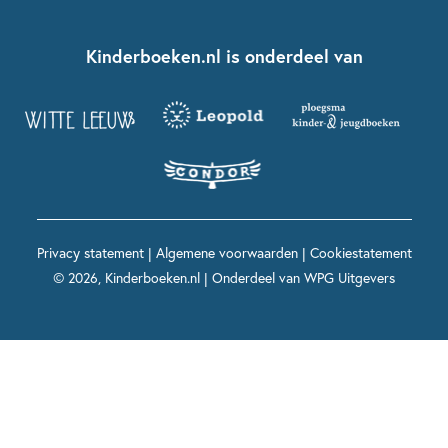
Over ons
Kinderboeken klassiekers
Boekentips 7 - 9 jaar
Fien en Teun
Nationale Voorleesdagen
Contact
Kinderboeken.nl is onderdeel van
Kinderboeken diversiteit
Boekentips 9 - 12 jaar
Kikker
Griffels en Penselen
Advies op maat
Grappige kinderboeken
Boekentips 12+ jaar
Spekkie en Sproet
Woutertje Pieterse Prijs
Nieuwsbrief
Spannende kinderboeken
Boekentips 15+ jaar
Mees Kees
Kinderboeken top 10
Alle boeken per onderwerp
Voor volwassenen
De regels van Floor
Prentenboeken top 10
Privacy statement
|
Algemene voorwaarden
|
Cookiestatement
Maxi & Helium
© 2026, Kinderboeken.nl | Onderdeel van
WPG Uitgevers
Voor het onderwijs
Alle kinderboekenpersonages