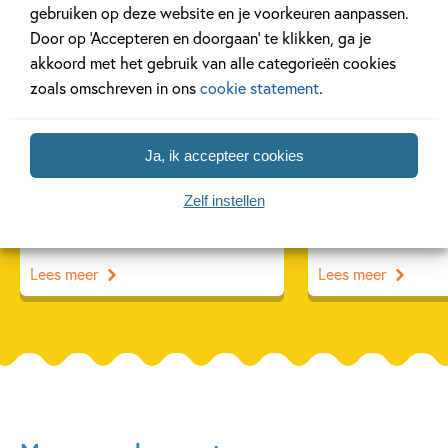
gebruiken op deze website en je voorkeuren aanpassen.
Nieuws
Nieuws
Door op ‘Accepteren en doorgaan’ te klikken, ga je
akkoord met het gebruik van alle categorieën cookies
zoals omschreven in ons
cookie statement
.
12 MAART 2025
28 OKTOBER 2024
Ja, ik accepteer cookies
Ben jij al klaar voor de
Danse Macabre
Week van het Geld?
achter de Eftel
Zelf instellen
Lees meer
Lees meer