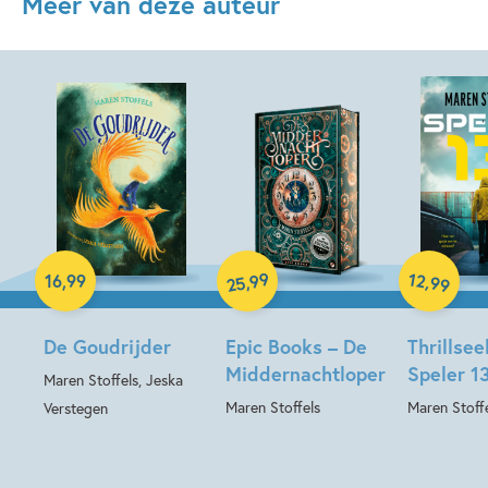
Meer van deze auteur
Hardcover
Hardcover
Hardcover
99
12
,
,
16
,
99
99
25
De Goudrijder
Epic Books – De
Thrillsee
Middernachtloper
Speler 1
Maren Stoffels, Jeska
Maren Stoffels
Maren Stoff
Verstegen