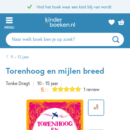
Vind het boek waar een kind blij van wordt
MENU
Zoeken
naar
boeken,
9 – 12 jaar
auteurs
en
Torenhoog en mijlen breed
uitgevers
Tonke Dragt
10 - 15 jaar
5
1 review
/5