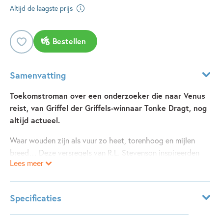
Altijd de laagste prijs
Bestellen
Samenvatting
Toekomstroman over een onderzoeker die naar Venus
reist, van Griffel der Griffels-winnaar Tonke Dragt, nog
altijd actueel.
Waar wouden zijn als vuur zo heet, torenhoog en mijlen
breed… Deze versregels van R.L. Stevenson inspireerden
Lees meer
Tonke Dragt tot het schrijven van een avontuur op Venus.
Torenhoog en mijlen breed verscheen in 1969, toen de
eerste mens voet op de maan zette. Alle andere planeten
Specificaties
nog een mysterie. Nu zegt ze erover: ‘Het boek is zo
actueel. De hoofdpersoon gaat naar een andere planeet om
Leeftijdsindicatie:
10 - 15 jaar