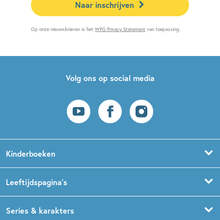
Naar inschrijven
Op onze nieuwsbrieven is het
WPG Privacy Statement
van toepassing.
Volg ons op social media
Kinderboeken
Voorleesboeken
Leeftijdspagina’s
Prentenboeken
Boekentips 0 - 1,5 jaar
Series & karakters
Peuterboeken