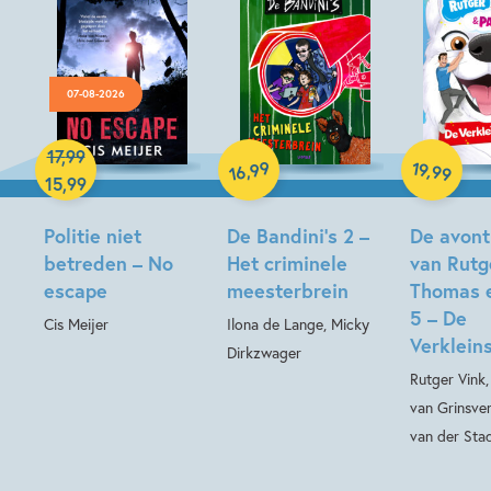
07-08-2026
Hardcover
17
,
99
Hardcover
99
19
,
,
99
16
15
,
99
Hardcover
Politie niet
De Bandini’s 2 –
De avont
betreden – No
Het criminele
van Rutg
escape
meesterbrein
Thomas 
5 – De
Cis Meijer
Ilona de Lange, Micky
Verkleins
Dirkzwager
Rutger Vink
van Grinsve
van der Sta