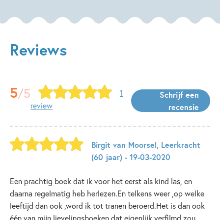
Reviews
5
/5
1
Schrijf een
review
recensie
Birgit van Moorsel
,
Leerkracht
(60 jaar)
- 19-03-2020
Een prachtig boek dat ik voor het eerst als kind las, en
daarna regelmatig heb herlezen.En telkens weer ,op welke
leeftijd dan ook ,word ik tot tranen beroerd.Het is dan ook
één van mijn lievelingsboeken dat eigenlijk verfilmd zou