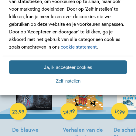
van statistieken, om voorkeuren op te slaan, maar ook
voor marketing doeleinden. Door op ‘Zelf instellen’ te
klikken, kun je meer lezen over de cookies die we
gebruiken op deze website en je voorkeuren aanpassen.
Door op ‘Accepteren en doorgaan’ te klikken, ga je
Meer van deze auteur
akkoord met het gebruik van alle categorieën cookies
zoals omschreven in ons
cookie statement
.
Ja, ik accepteer cookies
Zelf instellen
04-11-2026
Hardcover
Gebonden
Hardcover
99
17
,
,
23
,
99
99
24
De blauwe
Verhalen van de
De schat