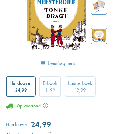
Leesfragment
Hardcover
E-book
Luisterboek
24
,
99
11
,
99
12
,
99
Op voorraad
24
,
99
Hardcover: