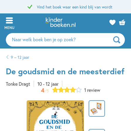
Vind het boek waar een kind blij van wordt
MENU
Zoeken
naar
boeken,
9 – 12 jaar
auteurs
en
De goudsmid en de meesterdief
uitgevers
Tonke Dragt
10 - 12 jaar
4
1 review
/5