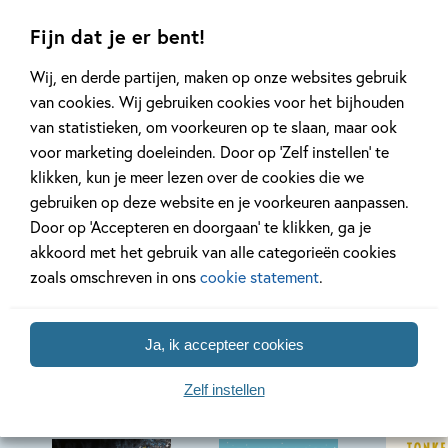
Oplossing ‘De schaduwroof’
Ons Kinderpane
Fijn dat je er bent!
puzzel!
regent ganzen’
Wij, en derde partijen, maken op onze websites gebruik
van cookies. Wij gebruiken cookies voor het bijhouden
Lees meer
Lees meer
van statistieken, om voorkeuren op te slaan, maar ook
voor marketing doeleinden. Door op ‘Zelf instellen’ te
klikken, kun je meer lezen over de cookies die we
gebruiken op deze website en je voorkeuren aanpassen.
Bekijk alle artikelen
Door op ‘Accepteren en doorgaan’ te klikken, ga je
akkoord met het gebruik van alle categorieën cookies
zoals omschreven in ons
cookie statement
.
Ja, ik accepteer cookies
Meer van deze auteur
Zelf instellen