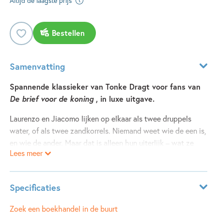
Altijd de laagste prijs
Bestellen
Samenvatting
Spannende klassieker van Tonke Dragt voor fans van
De brief voor de koning
, in luxe uitgave.
Laurenzo en Jiacomo lijken op elkaar als twee druppels
water, of als twee zandkorrels. Niemand weet wie de een is,
en wie de ander. Maar dat is alleen hun uiterlijk – wat ze
Lees meer
doen en hoe; dat is heel verschillend… En omdat ze
voortdurend verwisselen wie wie is, maken ze hun avontuur
spannend en onvoorspelbaar, zelfs voor elkaar.
Specificaties
Deze heruitgave van de klassieker
Verhalen van de
tweelingbroers
is nog net zo spannend als toen het 50 jaar
Leeftijdsindicatie:
10 - 12 jaar
Zoek een boekhandel in de buurt
geleden voor het eerst verscheen!