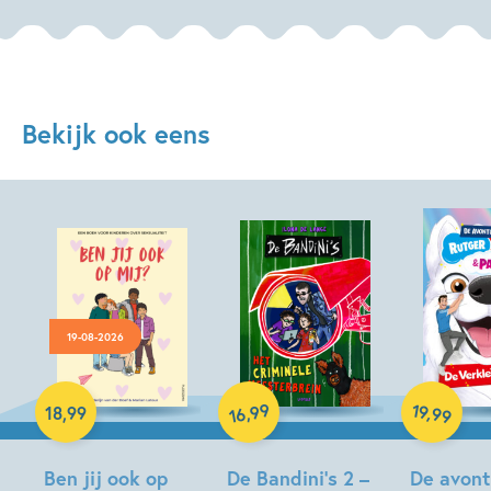
Bekijk ook eens
19-08-2026
Hardcover
Hardcover
99
19
,
,
18
,
99
99
16
Hardcover
Ben jij ook op
De Bandini’s 2 –
De avont