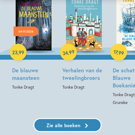
04-11-2026
Hardcover
Gebonden
Hardcover
99
17
,
,
23
,
99
99
24
De blauwe
Verhalen van de
De schat
maansteen
tweelingbroers
Blauwe
Boekanie
Tonke Dragt
Tonke Dragt
Tonke Dragt
Grunske
Zie alle boeken