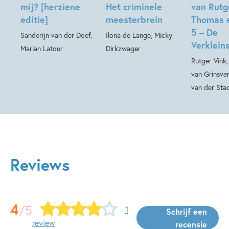
mij? [herziene
Het criminele
van Rutg
editie]
meesterbrein
Thomas 
5 – De
Sanderijn van der Doef,
Ilona de Lange, Micky
Verkleins
Marian Latour
Dirkzwager
Rutger Vink
van Grinsve
van der Sta
Reviews
4
/5
1
Schrijf een
review
recensie