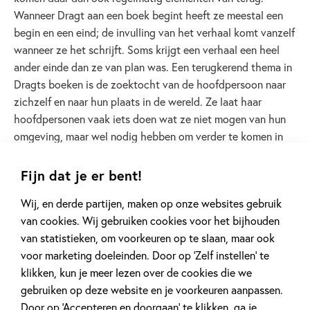
Wanneer Dragt aan een boek begint heeft ze meestal een
begin en een eind; de invulling van het verhaal komt vanzelf
wanneer ze het schrijft. Soms krijgt een verhaal een heel
ander einde dan ze van plan was. Een terugkerend thema in
Dragts boeken is de zoektocht van de hoofdpersoon naar
zichzelf en naar hun plaats in de wereld. Ze laat haar
hoofdpersonen vaak iets doen wat ze niet mogen van hun
omgeving, maar wel nodig hebben om verder te komen in
hun leven of om iets over zichzelf te leren.
Fijn dat je er bent!
Wij, en derde partijen, maken op onze websites gebruik
Foto's van Tonke
van cookies. Wij gebruiken cookies voor het bijhouden
van statistieken, om voorkeuren op te slaan, maar ook
voor marketing doeleinden. Door op ‘Zelf instellen’ te
klikken, kun je meer lezen over de cookies die we
gebruiken op deze website en je voorkeuren aanpassen.
Door op ‘Accepteren en doorgaan’ te klikken, ga je