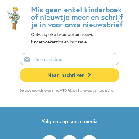
Mis geen enkel kinderboek
of nieuwtje meer en schrijf
je in voor onze nieuwsbrief
Ontvang elke twee weken nieuws,
kinderboekentips en inspiratie!
E-
mailadres
Naar inschrijven
Op onze nieuwsbrieven is het
WPG Privacy Statement
van toepassing.
Volg ons op social media