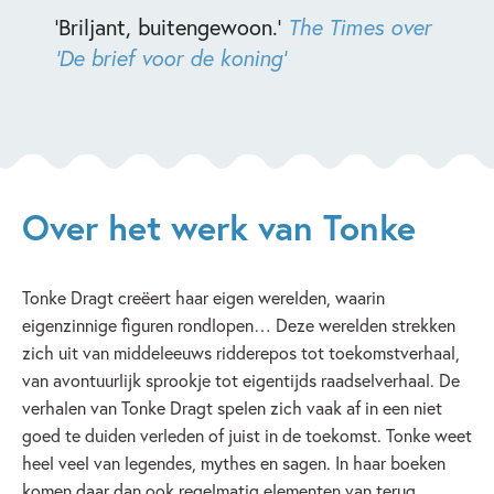
en collega-auteur Rindert Kromhout maakte. Tonke Dragt
‘Briljant, buitengewoon.’
The Times over
overleed op 12 juli 2024 omringd door haar geliefde boeken
'De brief voor de koning'
en collages. Haar nalatenschap zal beheerd worden door de
Stichting Tijger, waarvoor zij het bestuur heeft gekozen. Zo
blijft haar werk beschikbaar voor lezers van vele volgende
generaties.
Over het werk van Tonke
Tonke Dragt creëert haar eigen werelden, waarin
eigenzinnige figuren rondlopen… Deze werelden strekken
zich uit van middeleeuws ridderepos tot toekomstverhaal,
van avontuurlijk sprookje tot eigentijds raadselverhaal. De
verhalen van Tonke Dragt spelen zich vaak af in een niet
goed te duiden verleden of juist in de toekomst. Tonke weet
heel veel van legendes, mythes en sagen. In haar boeken
komen daar dan ook regelmatig elementen van terug.