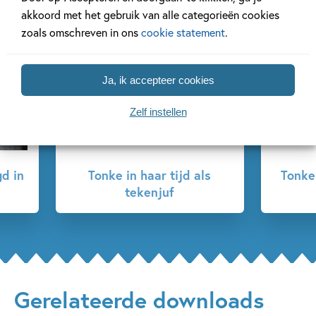
akkoord met het gebruik van alle categorieën cookies
zoals omschreven in ons
cookie statement
.
Ja, ik accepteer cookies
Zelf instellen
ls
Tonke ontvangt de Griffel
der Griffels
Gerelateerde downloads