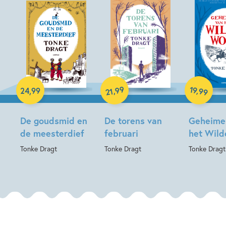
Hardcover
Hardcover
Paperback
99
19
,
,
24
,
99
99
21
De goudsmid en
De torens van
Geheime
de meesterdief
februari
het Wil
Tonke Dragt
Tonke Dragt
Tonke Dragt