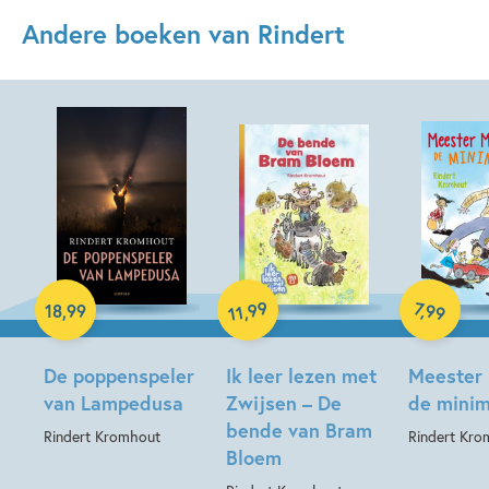
Andere boeken van Rindert
Paperback
E-book
99
7
,
99
18
,
99
,
11
Hardcover
De poppenspeler
Ik leer lezen met
Meester
van Lampedusa
Zwijsen – De
de minim
bende van Bram
Rindert Kromhout
Rindert Kro
Bloem