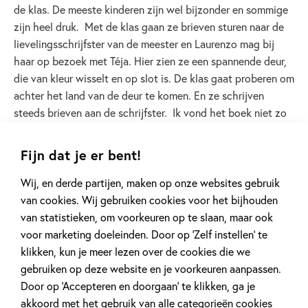
de klas. De meeste kinderen zijn wel bijzonder en sommige
zijn heel druk. Met de klas gaan ze brieven sturen naar de
lievelingsschrijfster van de meester en Laurenzo mag bij
haar op bezoek met Téja. Hier zien ze een spannende deur,
die van kleur wisselt en op slot is. De klas gaat proberen om
achter het land van de deur te komen. En ze schrijven
steeds brieven aan de schrijfster. Ik vond het boek niet zo
spannend als ik dacht. Het verhaal gaat heel rustig en er
gebeuren vooral kleine dingen met Laurenzo. Hij ontmoet
Fijn dat je er bent!
een man op de veerboot en de kat van de schrijfster. Ik had
verwacht dat het meer zou gaan over het land achter de
Wij, en derde partijen, maken op onze websites gebruik
deur en minder over de belevenissen in de klas. Ik had nog
van cookies. Wij gebruiken cookies voor het bijhouden
niet eerder boeken van Tonke Dragt gelezen, maar vond de
van statistieken, om voorkeuren op te slaan, maar ook
tekeningen van Linde Faas enorm prachtig. Dit boek lijkt me
voor marketing doeleinden. Door op ‘Zelf instellen’ te
wel leuk voor kinderen die van mooie verhalen verzinnen
klikken, kun je meer lezen over de cookies die we
houden, want dat zit in dit boek. De kinderen mogen zelf
gebruiken op deze website en je voorkeuren aanpassen.
landen verzinnen en visums maken. Ik zou graag reizen naar
Door op ‘Accepteren en doorgaan’ te klikken, ga je
het land Rimbaaktoo, daar zijn alle dieren anders.
akkoord met het gebruik van alle categorieën cookies