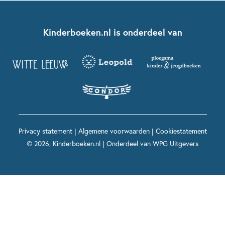
Kinderjury
Over ons
Kinderboeken klassiekers
Boekentips 7 - 9 jaar
Fien en Teun
Nationale Voorleesdagen
Contact
Kinderboeken.nl is onderdeel van
Kinderboeken diversiteit
Boekentips 9 - 12 jaar
Kikker
Griffels en Penselen
Advies op maat
Grappige kinderboeken
Boekentips 12+ jaar
Spekkie en Sproet
Woutertje Pieterse Prijs
Nieuwsbrief
Spannende kinderboeken
Boekentips 15+ jaar
Mees Kees
Kinderboeken top 10
Alle boeken per onderwerp
Voor volwassenen
De regels van Floor
Prentenboeken top 10
Privacy statement
|
Algemene voorwaarden
|
Cookiestatement
Maxi & Helium
© 2026, Kinderboeken.nl | Onderdeel van
WPG Uitgevers
Voor het onderwijs
Alle kinderboekenpersonages