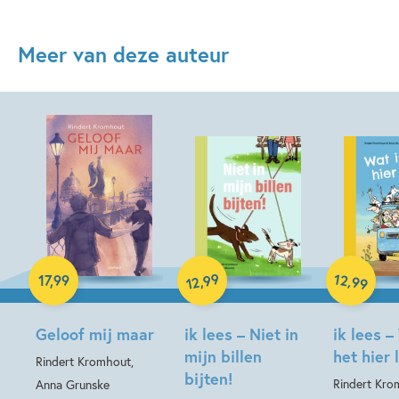
Meer van deze auteur
Paperback
Hardcover
Hardcover
99
12
,
,
17
,
99
99
12
Geloof mij maar
ik lees – Niet in
ik lees –
mijn billen
het hier 
Rindert Kromhout,
bijten!
Rindert Kro
Anna Grunske