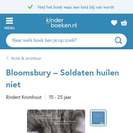
Vind het boek waar een kind blij van wordt
MENU
Zoeken
naar
boeken,
Actie & avontuur
auteurs
en
Bloomsbury – Soldaten huilen
uitgevers
niet
Rindert Kromhout
15 - 25 jaar