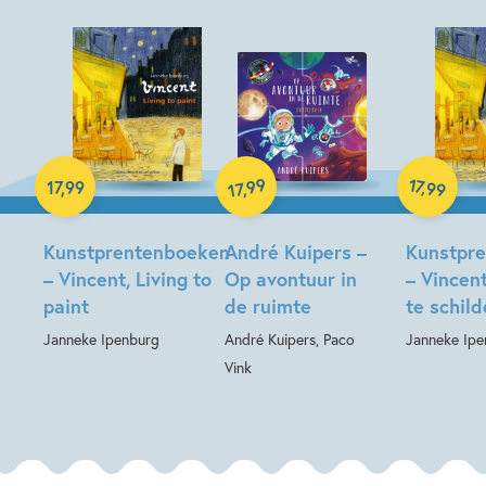
Hardcover
Hardcover
Hardcover
99
17
,
17
,
99
99
,
17
Kunstprentenboeken
André Kuipers –
Kunstpr
– Vincent, Living to
Op avontuur in
– Vincen
paint
de ruimte
te schil
Janneke Ipenburg
André Kuipers, Paco
Janneke Ipe
Vink