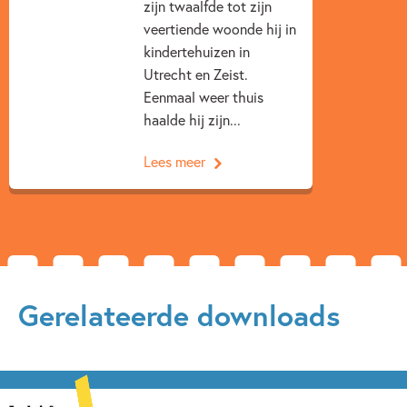
wat wel de Bloomsbury Groep wordt genoemd, een bonte
zijn twaalfde tot zijn
verzameling van voornamelijk kunstenaars die woonden en
veertiende woonde hij in
werkten in Engeland in de jaren twintig en dertig van de
kindertehuizen in
vorige eeuw.
Utrecht en Zeist.
Eenmaal weer thuis
haalde hij zijn...
Lees meer
Gerelateerde downloads