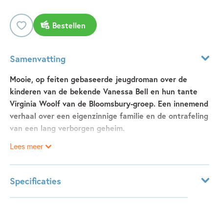
Bestellen
Samenvatting
Mooie, op feiten gebaseerde jeugdroman over de
kinderen van de bekende Vanessa Bell en hun tante
Virginia Woolf van de Bloomsbury-groep. Een innemend
verhaal over een eigenzinnige familie en de ontrafeling
van een lang verborgen geheim.
Lees meer
In de zomer van 1937 meldt Julian Bell, 21 jaar oud, zich aan
bij de Internationale Brigades, om te gaan meevechten in de
Spaanse Burgeroorlog.
Specificaties
Julian is communist. Zijn jongere broer Quentin wil schrijver
worden en heeft de beste leermeesteres die hij zich kan
Leeftijdsindicatie:
15 - 25 jaar
voorstellen: zijn tante, de schrijfster Virginia Woolf.
ISBN:
9789025873790