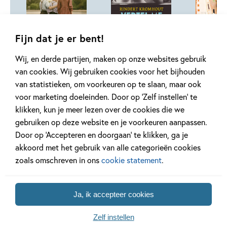
Paperback
Hardcover
Fijn dat je er bent!
E-book
99
7
,
99
,
18
,
99
18
Wij, en derde partijen, maken op onze websites gebruik
van cookies. Wij gebruiken cookies voor het bijhouden
Bloomsbury –
Bloomsbury –
Die dag 
van statistieken, om voorkeuren op te slaan, maar ook
Anders dan wij
Vertel me wie wij
augustu
voor marketing doeleinden. Door op ‘Zelf instellen’ te
waren
Rindert Kromhout
Rindert Kro
klikken, kun je meer lezen over de cookies die we
Rindert Kromhout
Annemarie 
gebruiken op deze website en je voorkeuren aanpassen.
Haeringen
Door op ‘Accepteren en doorgaan’ te klikken, ga je
akkoord met het gebruik van alle categorieën cookies
zoals omschreven in ons
cookie statement
.
Ja, ik accepteer cookies
Gerelateerde artikelen
Zelf instellen