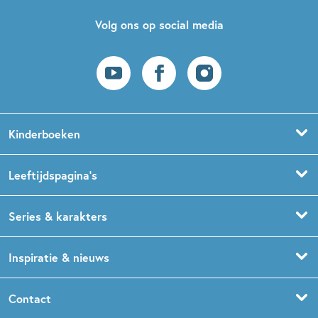
Volg ons op social media
Kinderboeken
Voorleesboeken
Leeftijdspagina’s
Prentenboeken
Boekentips 0 - 1,5 jaar
Series & karakters
Peuterboeken
Boekentips 1,5 - 3 jaar
De Gorgels
Inspiratie & nieuws
Babyboeken
Boekentips 3 - 5 jaar
Dog Man
Kinderboekenweek
Contact
Sprookjesboeken
Boekentips 5 - 7 jaar
Dolfje Weerwolfje