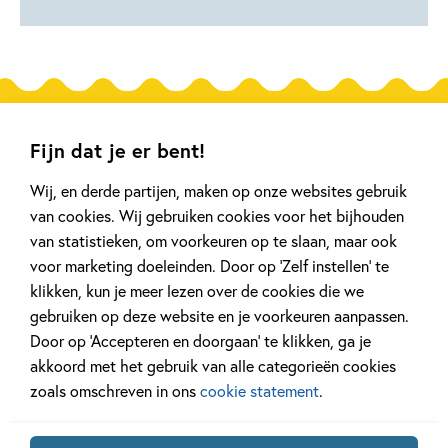
Gerelateerde artikelen
Fijn dat je er bent!
Wij, en derde partijen, maken op onze websites gebruik
Achtergrond
Kinderpanel
van cookies. Wij gebruiken cookies voor het bijhouden
van statistieken, om voorkeuren op te slaan, maar ook
voor marketing doeleinden. Door op ‘Zelf instellen’ te
klikken, kun je meer lezen over de cookies die we
gebruiken op deze website en je voorkeuren aanpassen.
20 APRIL 2026
27 FEBRUARI 2026
Door op ‘Accepteren en doorgaan’ te klikken, ga je
Oplossing ‘De schaduwroof’
Ons Kinderpane
akkoord met het gebruik van alle categorieën cookies
puzzel!
regent ganzen’
zoals omschreven in ons
cookie statement
.
Lees meer
Lees meer