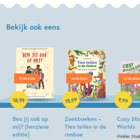
Bekijk ook eens
19-08-2026
12-08-2026
12-08-2026
Paperback
Hardcover
99
9
,
99
,
18
,
99
15
Hardcover
Ben jij ook op
Zoekboeken –
Cosy Sti
mij? [herziene
Tien tellen in de
Worlds
editie]
rimboe
Hinkler Stud