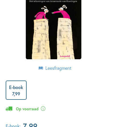
Leesfragment
E-book
7
,
99
Op voorraad
7
,
99
E-book: