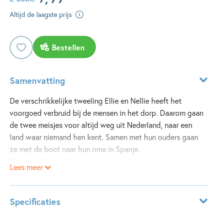
Altijd de laagste prijs
Bestellen
Samenvatting
De verschrikkelijke tweeling Ellie en Nellie heeft het
voorgoed verbruid bij de mensen in het dorp. Daarom gaan
de twee meisjes voor altijd weg uit Nederland, naar een
land waar niemand hen kent. Samen met hun ouders gaan
ze met de boot naar hun oma in Spanje.
Maar onderweg daar naartoe…
Lees meer
Een vreselijke storm op zee! Metershoge golven! Meisjes
overboord! Een vader, een moeder en een koffer overboord!
‘Ellie, grijp de koffer die daar drijft! Klim erop. Jij ook,
Specificaties
Nellie.’