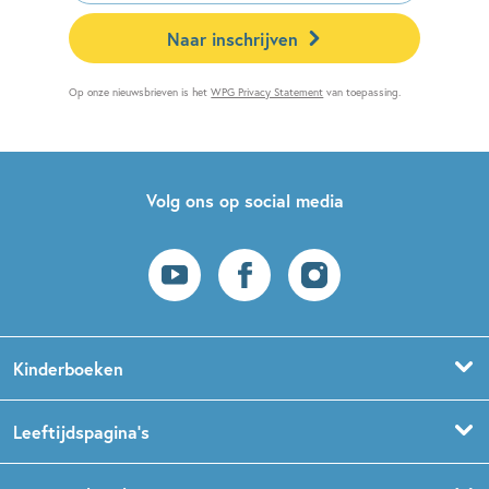
Naar inschrijven
Op onze nieuwsbrieven is het
WPG Privacy Statement
van toepassing.
Volg ons op social media
Kinderboeken
Voorleesboeken
Leeftijdspagina’s
Prentenboeken
Boekentips 0 - 1,5 jaar