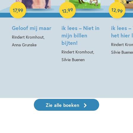
Hardcover
Hardcover
99
12
,
,
17
,
99
99
12
Geloof mij maar
ik lees – Niet in
ik lees –
mijn billen
het hier 
Rindert Kromhout,
bijten!
Rindert Kro
Anna Grunske
Rindert Kromhout,
Silvie Buene
Silvie Buenen
Zie alle boeken