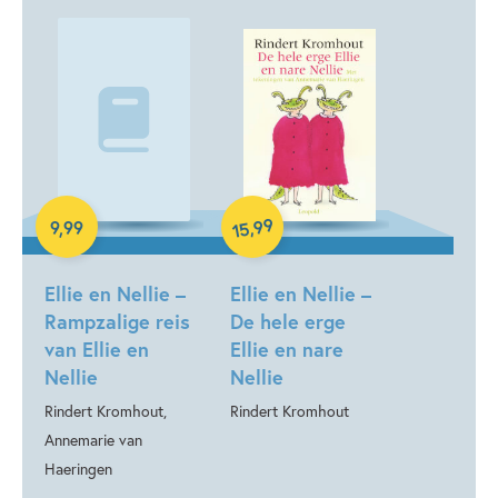
Hardcover
99
,
9
,
99
15
Luisterboek
Ellie en Nellie –
Ellie en Nellie –
Rampzalige reis
De hele erge
van Ellie en
Ellie en nare
Nellie
Nellie
Rindert Kromhout,
Rindert Kromhout
Annemarie van
Haeringen