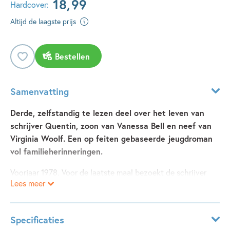
18
,
99
Hardcover:
Altijd de laagste prijs
Bestellen
Samenvatting
Derde, zelfstandig te lezen deel over het leven van
schrijver Quentin, zoon van Vanessa Bell en neef van
Virginia Woolf. Een op feiten gebaseerde jeugdroman
vol familieherinneringen.
Voorjaar 1978. Voor de laatste maal bezoekt de schrijver
Lees meer
Quentin Bell Charleston, het boerenhuis op het Engelse
platteland waar hij vijftig jaar geleden is opgegroeid. Ooit
was Charleston ‘een schilderij om in te wonen’, vol
Specificaties
kunstenaars, vrijdenkers en kinderen, met hun werk, hun