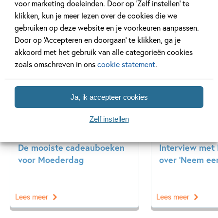
voor marketing doeleinden. Door op ‘Zelf instellen’ te
klikken, kun je meer lezen over de cookies die we
gebruiken op deze website en je voorkeuren aanpassen.
Gerelateerde artikelen
Door op ‘Accepteren en doorgaan’ te klikken, ga je
akkoord met het gebruik van alle categorieën cookies
zoals omschreven in ons
cookie statement
.
Tiplijst
Interview
Ja, ik accepteer cookies
Zelf instellen
27 APRIL 2026
14 MEI 2025
De mooiste cadeauboeken
Interview met
voor Moederdag
over ‘Neem een
Lees meer
Lees meer