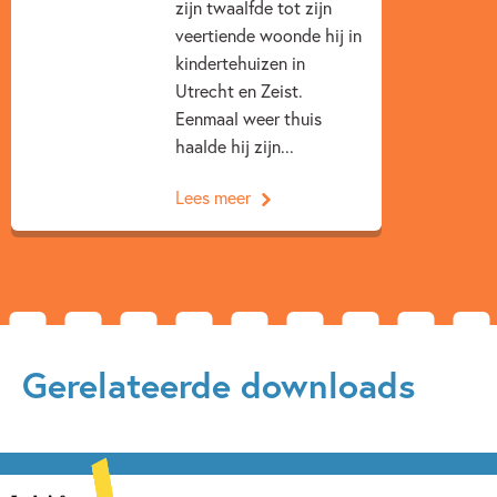
zijn twaalfde tot zijn
Beckmanprijs voor het beste historische jeugdboek, en
Op & rond de boerderij
Voor volwassenen
veertiende woonde hij in
April is de wreedste maand
, over de zoektocht naar de
Rindert Kromhout
kindertehuizen in
spoorloos verdwenen Virginia Woolf.
Utrecht en Zeist.
Eenmaal weer thuis
haalde hij zijn...
Lees meer
Gerelateerde downloads