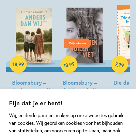
Prijswinnaar
Paperback
Paperback
E-book
99
7
,
99
,
18
,
99
18
Bloomsbury –
Bloomsbury –
Die dag 
Anders dan wij
Soldaten huilen
augustu
niet
Rindert Kromhout
Rindert Kro
Fijn dat je er bent!
Rindert Kromhout
Annemarie 
Wij, en derde partijen, maken op onze websites gebruik
Haeringen
van cookies. Wij gebruiken cookies voor het bijhouden
van statistieken, om voorkeuren op te slaan, maar ook