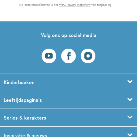
Op onze nieuwsbrieven is het
WPG Privacy Statement
van toepassing.
Volg ons op social media
Kinderboeken
Voorleesboeken
Leeftijdspagina’s
Prentenboeken
Boekentips 0 - 1,5 jaar
Series & karakters
Peuterboeken
Boekentips 1,5 - 3 jaar
De Gorgels
Inspiratie & nieuws