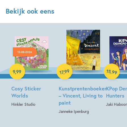
Bekijk ook eens
12-08-2026
Paperback
Paperback
15
99
,
9
,
99
,
99
17
Hardcover
Cosy Sticker
Kunstprentenboeken
KPop De
Worlds
– Vincent, Living to
Hunters
paint
Hinkler Studio
Jaki Haboon
Janneke Ipenburg