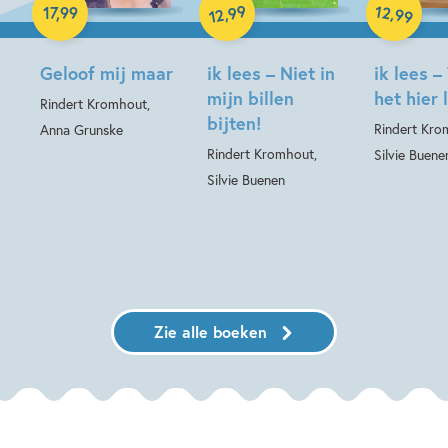
Hardcover
99
12
,
,
17
,
99
99
12
Geloof mij maar
ik lees – Niet in
ik lees –
mijn billen
het hier 
Rindert Kromhout,
bijten!
Rindert Kro
Anna Grunske
Rindert Kromhout,
Silvie Buene
Silvie Buenen
Zie alle boeken