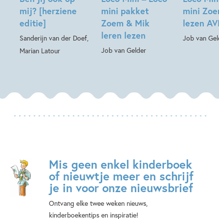
mij? [herziene
mini pakket
mini Zo
editie]
Zoem & Mik
lezen AVI
leren lezen
Sanderijn van der Doef,
Job van Gel
Job van Gelder
Marian Latour
Mis geen enkel kinderboek
of nieuwtje meer en schrijf
je in voor onze nieuwsbrief
Ontvang elke twee weken nieuws,
kinderboekentips en inspiratie!