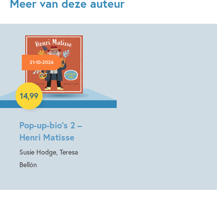
Meer van deze auteur
21-10-2026
14
,
99
Hardcover
Pop-up-bio’s 2 –
Henri Matisse
Susie Hodge, Teresa
Bellón