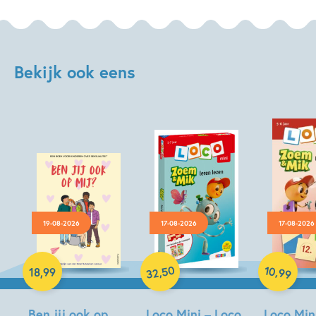
Bekijk ook eens
19-08-2026
17-08-2026
17-08-2026
Paperback
Paperback
Hardcover
50
10
,
,
18
,
99
99
32
Ben jij ook op
Loco Mini – Loco
Loco Min