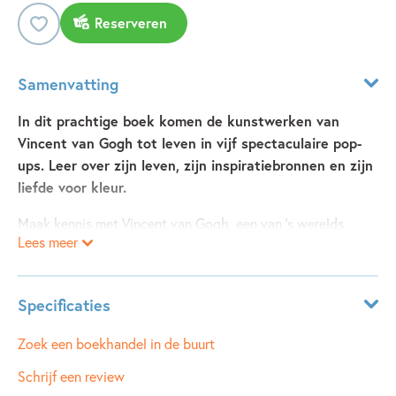
Reserveren
Samenvatting
In dit prachtige boek komen de kunstwerken van
Vincent van Gogh tot leven in vijf spectaculaire pop-
ups. Leer over zijn leven, zijn inspiratiebronnen en zijn
liefde voor kleur.
Maak kennis met Vincent van Gogh, een van 's werelds
Lees meer
bekendste kunstenaars. Leer over zijn leven en duik in
kleurrijke meesterwerken als
Zonnebloemen
en
De
sterrennacht
aan de hand van vijf spectaculaire pop-
Specificaties
ups! Kunsthistoricus Susie Hodge en illustrator Teresa
Bellón maakten een prachtige pop-upbiografie over deze
Leeftijdsindicatie:
5 - 99 jaar
Zoek een boekhandel in de buurt
bijzondere schilder.
ISBN:
9789021687759
Schrijf een review
NUR:
276