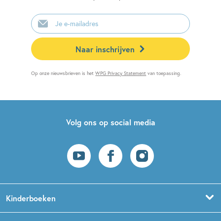
E-
mailadres
Naar inschrijven
Op onze nieuwsbrieven is het
WPG Privacy Statement
van toepassing.
Volg ons op social media
Kinderboeken
Voorleesboeken