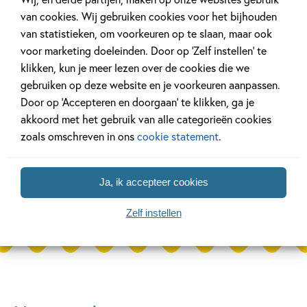
van cookies. Wij gebruiken cookies voor het bijhouden
van statistieken, om voorkeuren op te slaan, maar ook
voor marketing doeleinden. Door op ‘Zelf instellen’ te
klikken, kun je meer lezen over de cookies die we
27 APRIL 2026
20 APRIL 2026
gebruiken op deze website en je voorkeuren aanpassen.
De mooiste cadeauboeken
Oplossing ‘De 
Door op ‘Accepteren en doorgaan’ te klikken, ga je
voor Moederdag
puzzel!
akkoord met het gebruik van alle categorieën cookies
zoals omschreven in ons
cookie statement
.
Lees meer
Lees meer
Ja, ik accepteer cookies
Zelf instellen
Bekijk alle artikelen