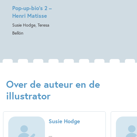
Pop-up-bio’s 2 –
Teresa Bellón
Henri Matisse
Susie Hodge, Teresa
Bellón
Over de auteur en de
illustrator
Susie Hodge
...