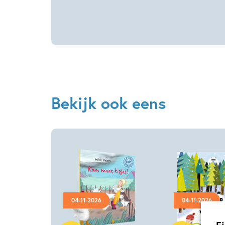
Susie
Susie
Hodge,
Hodge,
Teresa
Teresa
Bellón
Bellón
Bekijk ook eens
04-11-2026
04-11-2026
Hardcover
Hardcover
Fi