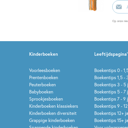
E-
mailadr
Op onze nie
Kinderboeken
Leeftijdspagina’
Voorleesboeken
Boekentips 0 - 1,5
Prentenboeken
Boekentips 1,5 - 3
Peuterboeken
Boekentips 3 - 5 
Babyboeken
Boekentips 5 - 7 
Sprookjesboeken
Boekentips 7 - 9 
Kinderboeken klassiekers
Boekentips 9 - 12
Kinderboeken diversiteit
Boekentips 12+ j
Grappige kinderboeken
Boekentips 15+ j
Spannende kinderboeken
Voor volwassene