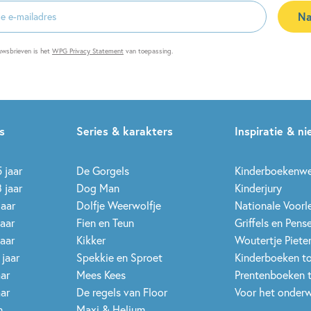
Na
es
uwsbrieven is het
WPG Privacy Statement
van toepassing.
s
Series & karakters
Inspiratie & n
 jaar
De Gorgels
Kinderboekenw
 jaar
Dog Man
Kinderjury
jaar
Dolfje Weerwolfje
Nationale Voor
jaar
Fien en Teun
Griffels en Pens
jaar
Kikker
Woutertje Pieter
 jaar
Spekkie en Sproet
Kinderboeken t
aar
Mees Kees
Prentenboeken 
aar
De regels van Floor
Voor het onderw
n
Maxi & Helium