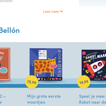
andelen.
Lees meer
Bellón
Paperback
15
99
,
,
99
14
Hardcover
2 –
Mijn grote eerste
Speel je mee:
e
woordjes
Raket naar d