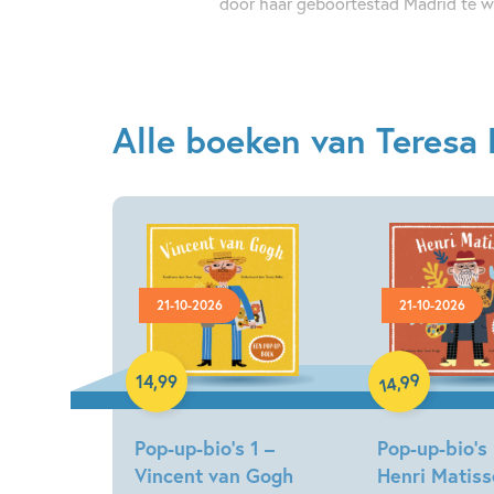
door haar geboortestad Madrid te w
Alle boeken van Teresa 
21-10-2026
21-10-2026
Hardcover
Hardcover
99
,
14
,
99
14
Pop-up-bio’s 1 –
Pop-up-bio’s 
Vincent van Gogh
Henri Matiss