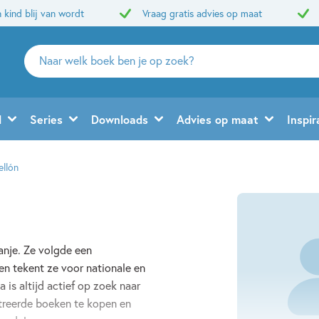
 kind blij van wordt
Vraag gratis advies op maat
Zoeken
naar
boeken,
auteurs
d
Series
Downloads
Advies op maat
Inspir
en
uitgevers
ellón
panje. Ze volgde een
ien tekent ze voor nationale en
 is altijd actief op zoek naar
ustreerde boeken te kopen en