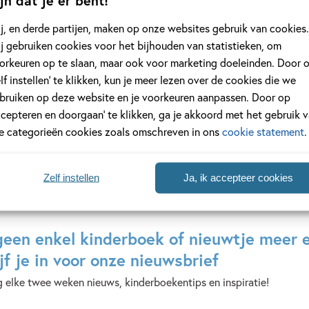
22
99
,
,
99
10
j, en derde partijen, maken op onze websites gebruik van cookies.
j gebruiken cookies voor het bijhouden van statistieken, om
n yeti
Pieter Konijn –
Mike & Molly 
orkeuren op te slaan, maar ook voor marketing doeleinden. Door 
Verhaaltjes uit het
Mike & Molly
elf instellen’ te klikken, kun je meer lezen over de cookies die we
bos
vieren Sinter
bruiken op deze website en je voorkeuren aanpassen. Door op
Beatrix
Nick
ccepteren en doorgaan’ te klikken, ga je akkoord met het gebruik 
Potter
Driessen
le categorieën cookies zoals omschreven in ons
cookie statement
.
Zelf instellen
Ja, ik accepteer cookies
geen enkel kinderboek of nieuwtje meer 
jf je in voor onze nieuwsbrief
 elke twee weken nieuws, kinderboekentips en inspiratie!