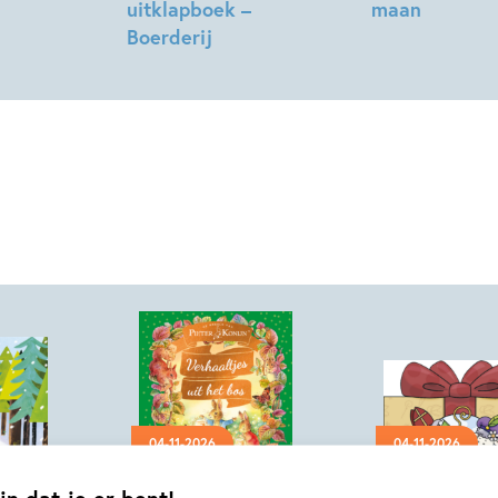
uitklapboek –
maan
Boerderij
Teresa
Teresa
Bellón
Bellón
04-11-2026
04-11-2026
Hardcover
Hardcover
jn dat je er bent!