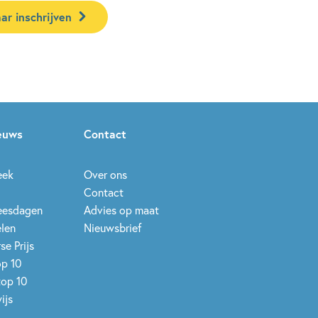
ar inschrijven
ieuws
Contact
eek
Over ons
Contact
leesdagen
Advies op maat
elen
Nieuwsbrief
se Prijs
op 10
top 10
ijs